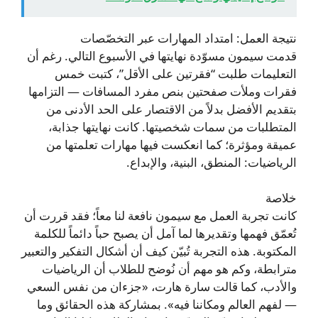
نتيجة العمل: امتداد المهارات عبر التخصّصات
قدمت سيمون مسوّدة نهايتها في الأسبوع التالي. رغم أن
التعليمات طلبت “فقرتين على الأقل”، كتبت خمس
فقرات وملأت صفحتين بنص مفرد المسافات — التزامها
بتقديم الأفضل بدلاً من الاقتصار على الحد الأدنى من
المتطلبات من سمات شخصيتها. كانت نهايتها جذابة،
عميقة ومؤثرة؛ كما انعكست فيها مهارات تعلمتها من
الرياضيات: المنطق، البنية، والإبداع.
خلاصة
كانت تجربة العمل مع سيمون نافعة لنا معاً؛ فقد قررت أن
تُعمّق فهمها وتقديرها لما آمل أن يصبح حباً دائماً للكلمة
المكتوبة. هذه التجربة تُبيّن كيف أن أشكال التفكير والتعبير
مترابطة، وكم هو مهم أن نُوضح للطلاب أن الرياضيات
والأدب، كما قالت سارة هارت، «جزءان من نفس السعي
— لفهم العالم ومكاننا فيه». بمشاركة هذه الحقائق وما