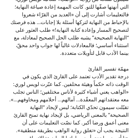
التي أنهتها صفّها للتو. كانت المهمة إعادة صياغة النهاية؛
فالتعليمات أشارت إلى أن «العديد من القرّاء شعروا
بالإحباط من النهاية لتركها أسئلة بلا إجابات… هذه فرصتك
لتصحيح المسار وإعادة كتابة النهاية!» طلب العثور على
“النهاية الصحيحة” يشبه طلب الحل الصحيح لمعادلة، مع
استثناء أساسي؛ فالمعادلات غالباً لها جواب واحد محقّ،
بينما الأدب قابل لتأويلات متعددة.
مهمّة تفسير القارئ
درجة تقدير الأدب تعتمد على القارئ الذي يكون في
الوقت ذاته حكماً وهيئة محلفين. كما عبّرت لويس لوري:
«الواهب يعني أشياء كثيرة لأناس مختلفين؛ الناس تجلب
معه معتقداتهم المعقّدة… آمالهم… أحلامهم ومخاوفهم…».
تقبّلت سيمون تحدّي الكتابة؛ ليس لإيجاد “النهاية
الصحيحة” بالمعنى الرياضي، بل لإيجاد نهاية تمنح القارئ
معنى أعمق ورضا أكبر. كما نصّت التعليمات على أن
النتيجة يجب أن «تغلق رواية الواهب بطريقة منطقية».
هنا أتى دور إحدى أبرز مهاراتها الرياضية: الاتساق