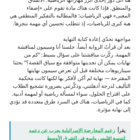
والمنطق. فإذا كانت هناك مادة تقوم على «إضفاء
المعنى» فهي الرياضيات؛ فالمطالبة بالتفكير المنطقي هي
هبة كبرى للرياضيات، إذ تتطلب تحسين أي مهمة ننجزها.
مواجهة تحدّي إعادة كتابة النهاية
بعد أن قرأتُ الرواية أيضاً، جلسنا أنا وسيمون لمناقشة
المهمة. ركّزت مناقشتنا على سؤال بسيط: “كم من
نهايات يمكن أن تجدينها متوافقة مع سياق القصة؟” بحثنا
سيناريوهات مختلفة قبل أن تعرض سيمون نهايتها
المقترحة — نهاية لم أكن لأفكر بها لكنها كانت محكمة
التأليف لدرجة أذهلتني، وذكّرتني بضرورة تشجيع الطلاب
على اقتراح الحلول، سواء لمسألة رياضية أو لمهمة أدبية.
كما في الرياضيات، هناك في السرد طرق متعددة قد تؤدي
إلى نهاية مؤثرة.
يقرأ
زعيم المعارضة الإسرائيلية يعرب عن دعمه
لتوسع إقليمي واسع في الشرق الأوسط