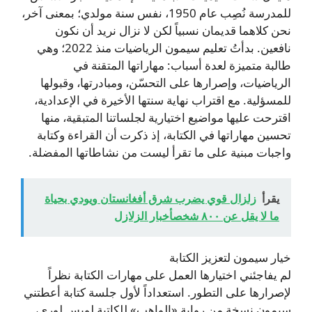
للمدرسة نُصِب عام 1950، نفس سنة مولدي؛ بمعنى آخر،
نحن كلاهما قديمان نسبياً لكن لا نزال نريد أن نكون
نافعين. بدأتُ تعليم سيمون الرياضيات منذ 2022؛ وهي
طالبة متميزة لعدة أسباب: مهاراتها المتقنة في
الرياضيات، وإصرارها على التحسّن، ومبادرتها، وقبولها
للمسؤلية. مع اقتراب نهاية سنتها الأخيرة في الإعدادية،
اقترحت عليها مواضيع اختيارية لجلساتنا المتبقية، منها
تحسين مهاراتها في الكتابة، إذ ذكرت أن القراءة وكتابة
واجبات مبنية على ما تقرأ ليست من نشاطاتها المفضلة.
يقرأ
زلزال قوي يضرب شرق أفغانستان ويودي بحياة
ما لا يقل عن ٨٠٠ شخصأخبار الزلازل
خيار سيمون لتعزيز الكتابة
لم يفاجئني اختيارها العمل على مهارات الكتابة نظراً
لإصرارها على التطور. استعداداً لأول جلسة كتابة أعطتني
سيمون نسخة من رواية «الواهب» للكاتبة لويس لوري،