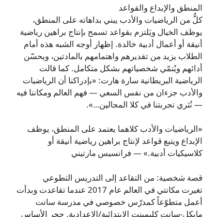
المنطق والإبداع والقواعد
كلٌّ من الرياضيات والأدب يبني بداهاته على المنطق،
يوظف الخيال ويَلتزم بقواعد تسمح بإنتاج براهين رياضية
أنيقة أو أعمال أدبية خالدة. إظهار أوجه الشبه هذه أمام
الطلاب يزيد من تقديرهم واهتمامهم بالمادتين، ويحسّن
أدائهم ويُنمّي شخصياتهم بشكل متكامل. كما قالت
الرياضية البريطانية سارة هارت: «بإدراكنا أن الرياضيات
والأدب جزءان من نفس السعي — فهم العالم ومكاننا فيه
— نُثري تجربتنا في كلا المجالين…».
«الرياضيات والأدب كلاهما يعتمد على المنطق، يوظف
الإبداع ويتبع قواعد لإنتاج براهين رياضية أنيقة أو
كلاسيكيات أدبية.» — فرانسيس مارتيني
قصة شخصية: من التقاعد إلى التدريس التطوعي
تغيرت مكانتي في العالم عام 2017 عندما تقاعدت وبدأت
أعمل متطوّعاً كمدرّس خصوصي في مدرسة سانت
مايكل-سانت كليمينت الابتدائية/الإعدادية. حجر الأساس