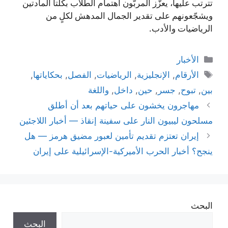
تترتب عليها، يعزّز المربّون اهتمام الطلاب بكلتا المادتين
ويشجّعونهم على تقدير الجمال المدهش لكلٍ من
الرياضيات والأدب.
التصنيفات
الأخبار
الوسوم
الأرقام
,
الإنجليزية
,
الرياضيات
,
الفصل
,
بحكاياتها
,
بين
,
تبوح
,
جسر
,
حين
,
داخل
,
واللغة
مهاجرون يخشون على حياتهم بعد أن أطلق
مسلحون ليبيون النار على سفينة إنقاذ — أخبار اللاجئين
إيران تعتزم تقديم تأمين لعبور مضيق هرمز — هل
ينجح؟ أخبار الحرب الأميركية-الإسرائيلية على إيران
البحث
البحث