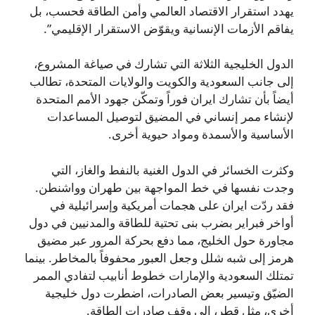
يهدد استقرار الاقتصاد العالمي وأمن الطاقة فحسب، بل
يفاقم الأزمات الإنسانية ويقوّض الاستقرار الإقليمي”.
الدول الخليجية الثلاثة التي تشارك في صياغة المشروع،
إلى جانب السعودية والكويت والولايات المتحدة، تطالب
أيضاً بأن تشارك ايران فوراً وتمكّن جهود الأمم المتحدة
لإنشاء ممر إنساني في المضيق لتوصيل المساعدات
الأساسية والأسمدة ومواد حيوية أخرى.
وكثرت الخسائر في الدول الغنية بالنفط والغاز، التي
وجدت نفسها في خط المواجهة بين طهران وواشنطن.
فقد ردّت ايران على هجمات أمريكية وإسرائيلية في
أواخر فبراير بضرب بنى تحتية للطاقة والمدنيين في دول
مجاورة حول الخليج، مما دفع بحركة المرور عبر مضيق
هرمز إلى شبه شلل وجعل العبور محفوفاً بالمخاطر. بينما
تمتلك السعودية والإمارات خطوط أنابيب لتفادي الممر
الضيّق وتيسير بعض الصادرات، اضطرت دول خليجية
أخرى، مثل قطر، إلى وقف صادرات الطاقة.