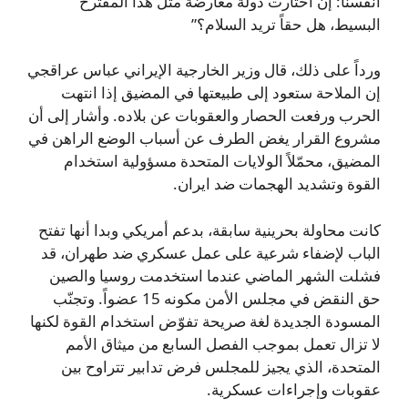
أنفسنا: إن اختارت دولة معارضة مثل هذا المقترح
البسيط، هل حقاً تريد السلام؟”
ورداً على ذلك، قال وزير الخارجية الإيراني عباس عراقجي
إن الملاحة ستعود إلى طبيعتها في المضيق إذا انتهت
الحرب ورفعت الحصار والعقوبات عن بلاده. وأشار إلى أن
مشروع القرار يغض الطرف عن أسباب الوضع الراهن في
المضيق، محمّلاً الولايات المتحدة مسؤولية استخدام
القوة وتشديد الهجمات ضد ايران.
كانت محاولة بحرينية سابقة، بدعم أمريكي وبدا أنها تفتح
الباب لإضفاء شرعية على عمل عسكري ضد طهران، قد
فشلت الشهر الماضي عندما استخدمت روسيا والصين
حق النقض في مجلس الأمن مكونه 15 عضواً. وتجنّب
المسودة الجديدة لغة صريحة تفوّض استخدام القوة لكنها
لا تزال تعمل بموجب الفصل السابع من ميثاق الأمم
المتحدة، الذي يجيز للمجلس فرض تدابير تتراوح بين
عقوبات وإجراءات عسكرية.