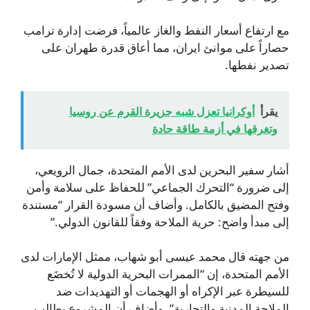
مع ارتفاع أسعار النفط والغاز عالمياً، فرضت إدارة ترامب
حصاراً على موانئ ايران، مما أعاق قدرة طهران على
تصدير نفطها.
يقرأ
أوكرانيا تعزل شبه جزيرة القرم عن روسيا
وتغرقها في أزمة طاقة حادة
أشار سفير البحرين لدى الأمم المتحدة، جمال الرويعي،
إلى ضرورة “التحرك الجماعي” للحفاظ على سلامة وأمن
وفتح المضيق بالكامل. وأضاف أن مسودة القرار “مستندة
إلى مبدأ واضح: حرية الملاحة وفقاً للقانون الدولي.”
من جهته قال محمد عيسى أبو شهاب، ممثل الإمارات لدى
الأمم المتحدة، إن “الممرات البحرية الدولية لا تُخضَع
للسيطرة عبر الإكراه أو الهجمات أو التهديدات ضد
الملاحة المدنية والتجارية”. وأضاف أن المشروع يطالب