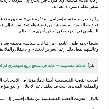
رعاية صحية مناسبة، وبلا منزل، فلن يحتاج إلى سردية تاريخية
ينبغي فعله لاسترداد العدالة.
ولا يقتصر أثر وحشية إسرائيل المدمِّرة على فلسطين وحدها
فحوّلت القضية الفلسطينية من قضية هامشية يسارية إلى قضي
السياسي في الغرب وفي أماكن أخرى من العالم.
نشطاء ومواطنون عاديون من قناعات سياسية مختلفة يعبّرون
وغالبيتهم يفعل ذلك رغم التعرض للانتقام والاعتقال والملا
يقرأ
عائلات مصدومة — حانة في منتجع تزلج سويسري لم تُخ
أضحت القضية الفلسطينية أيضًا عاملًا مؤثرًا في الانتخابات ا
والمملكة المتحدة، حيث قد يكلف دعم الاحتلال أو التواطؤ ف
بالتالي، تحولت القضية الفلسطينية من نضال إقليمي إلى سؤا