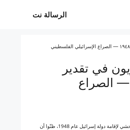
الرسالة نت
يون في تقدير
فلسطينيين عام ١٩٤٨ — الصراع
عندما شرع مستوطنون يهود أوروبيون بتنفيذ تطهير عرقي وحشي لإقامة دولة إسرائيل عام 1948، ظنّوا أن