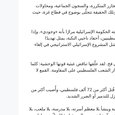
مجازر المتكررة، والسجون الجماعية، ومحاولات
 وتلك الحقيقة تتجلّى بوضوح في قطاع غزة، حيث
ملته الإجرامية على غزة في أكتوبر 2023، وصفته الحكومة الإسرائيلية مرارًا بأنه «وجودي». وإذا
نيين، أحفاد ناجيي النكبة، يمثل تهديدًا
شل المشروع الإسرائيلي الاستراتيجي في إلغاء
. لقد علّقها تناقض عبثية قوتها الوحشية: كلما
رار الشعب الفلسطيني على المقاومة. القمع لا
قد تكون مجزرة غزة أبرز تجليات هذه المفارقة المميتة. فقد قُتل أكثر من 72 ألف فلسطيني، وأُصيب أكثر من
ينشأ بلا معظم أسرته، بلا مدرسة، بلا ملعب، بلا