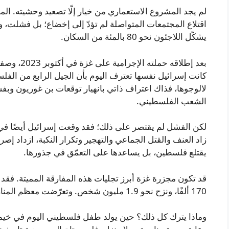
لم يجد المشروع الاستعماري من خيار إلّا تصعيد وحشيته. ال
اقتلاع المجتمعات المتواصلة لم تؤدّ إلى إخضاع؛ بل فشلت،
يشكّل اللاجئون نحو 80 بالمئة من السكان.
بعد إطلاقه ح
كانت إسرائيل نفسها تعترف اليوم بأن الجيل الرابع من الفلسطي
لالوجوها، فذاك اعتراف ذاتي بانهيار توقعات بن غوريون وبف
الشعب الفلسطيني.
لكن الفشل لم يقتصر على ذلك؛ فقد وقعت إسرائيل أيضًا في فخ
زاد العنف والقتل الجماعي والتهجير وتكرار النكبة، ازداد إص
يقتلع فلسطين، بل يساعدها على التعمّق في جذورها.
170 ألفًا، ونزح نحو 1.9 مليون شخص. وتعرّضت معظم المنازل للتدمير أو الضرر الشديد.
وماذا يترك كل ذلك؟ حين يولد طفل فلسطيني اليوم في خيمة و