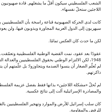
الشعب الفلسطيني سيكون أقلّ ما يشغلهم. قادة صهيونيون أم
اللاجئين ستحلّ نفسها».
كانت لدى الحركة الصهيونية قناعة راسخة بأن الفلسطينيين ي
سيهربون إلى الدول العربية المجاورة ويذوبون فيها، ولن يعود
لكن ما حدث كان العكس تمامًا.
عقودًا بعد عقود، نمت القضية الوطنية الفلسطينية وتعمّقت. لم
1948، لكن الالتزام الوطني بحقوق الفلسطينيين والعدالة ال
لم تُعلّم الصغار أن ينسوا الصدمة ويتجاوزوا؛ بل علّمتهم أن ي
ذاكرتهم.
لم تُحلّ «مشكلة اللاجئين» بذاتها فقط بفضل عزيمة الفلس
والمصادرة الإسرائيلية آلت إلى نتائج عكسية.
كان سلب إسرائيل للأرض والموارد وتهجير الفلسطينيين بال
للرفض والمقاومة.