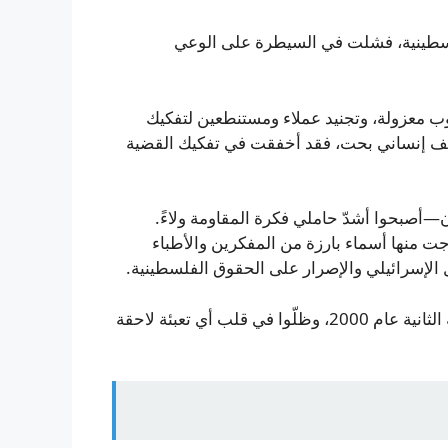
لسطينية، فشلت في السيطرة على الوعي
يوب معزولة، وتجنيد عملاء ومستنطعين لتفكيك
 ملف إنساني بحت، فقد أخفقت في تفكيك القضية
ن—أصبحوا أشدّ حاملي فكرة المقاومة ولاءً.
ت منها أسماء بارزة من المفكرين والأطباء
 الإسرائيلي والإصرار على الحقوق الفلسطينية.
كان اللاجئون المحرّك الرئيس وراء انتفاضة 1987 والانتفاضة الثانية عام 2000، وظلّوا في قلب أي تعبئة لاحقة