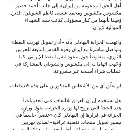
أهل الحق المدعومة من إيران)، إلى جانب أحمد خضير
مكشوس مكشوس ومحمد عيسى كاظم الشويلي، الذين
وُصِفا بأنهما من كبار مسؤولي كتائب سيد الشهداء
الموالية لإيران.
واتهمت الخزانة البهادلي بأنه «أدار تمويل تهريب النفط»
وتواصل مباشرةً مع إيران وقوة القدس التابعة للحرس
الثوري، متفاوضاً حول عقود لنقل النفط الإيراني. كما
وُجّهت اتهامات إلى مكشوس والشويلي بالمشاركة في
عمليات شراء أسلحة غير مشروعة.
لم يعلّق أي من الأشخاص المذكورين على هذه الادعاءات.
هل تستخدم إيران العراق للالتفاف على العقوبات؟
هذه الحجةُ التي تروج لها وزارة الخزانة. تقول وزارة
الخزانة في قرارها إن البهادلي كان «عنصراً حاسماً في
تيسير تحويل منتجات نفطية عراقية» لصالح مهربين
مرتبطين بإيران وعصائب أهل الحق، وإن هؤلاء المهربين