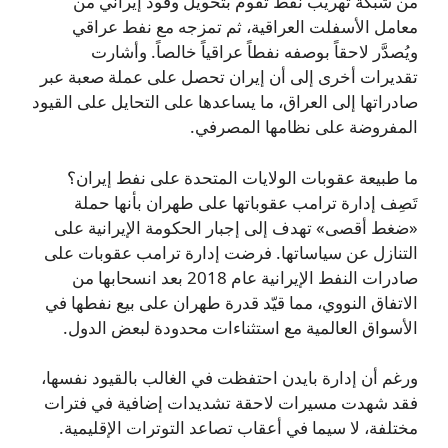
من شبكة تهريب نفط تقوم بتحويل وقود إيراني من
معامل الأسفلت العراقية، ثم تمزجه مع نفط عراقي
ويُصدَّر لاحقاً بوصفه نفطاً عراقياً خالصاً. وأشارت
تقديرات أخرى إلى أن إيران تحصل على عملة صعبة عبر
صادراتها إلى العراق، ما يساعدها على التحايل على القيود
المفروضة على نظامها المصرفي.
ما طبيعة عقوبات الولايات المتحدة على نفط إيران؟
تَصِف إدارة ترامب عقوباتها على طهران بأنها حملة
«ضغط أقصى» تهدف إلى إجبار الحكومة الإيرانية على
التنازل عن سياساتها. فرضت إدارة ترامب عقوبات على
صادرات النفط الإيرانية عام 2018 بعد انسحابها من
الاتفاق النووي، مما قيّد قدرة طهران على بيع نفطها في
الأسواق العالمية مع استثناءات محدودة لبعض الدول.
ورغم أن إدارة بايدن احتفظت في الغالب بالقيود نفسها،
فقد شهدت مسيرات لاحقة تشديدات إضافية في فترات
مختلفة، لا سيما في أعقاب تصاعد التوترات الإقليمية.