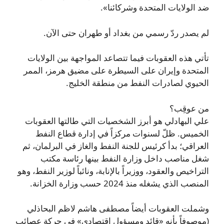
ضد الولايات المتحدة وشركائنا».
لم يصدر ردّ رسمي من بغداد أو طهران حتى الآن.
تأتي هذه العقوبات فيما تتصاعد المواجهة بين الولايات
المتحدة وإيران على السيطرة على مضيق هرمز، الممر
الحيوي لصادرات النفط من منطقة الخليج.
من عوقِب؟
علي البهادلي هو أبرز الشخصيات التي طالتها العقوبات
الخميس. ظلّ لسنوات مركزاً في إدارة قطاع النفط
العراقي؛ بدأ كرئيس للجنة النفط والغاز في البرلمان، ثم
شغل مناصب داخل وزارة النفط بينها رئاسة مكتب
التراخيص والعقود، ووزيراً بالإنابة، ونائباً لوزير النفط، وهو
المنصب الذي يشغله منذ 2024 حسب وزارة الخزانة.
وشملت العقوبات أيضاً مصطفى هاشم لاظم البحاذلي
(موصوفاً بأنه «قائد ومسؤول اقتصادي» في حركة عصائب