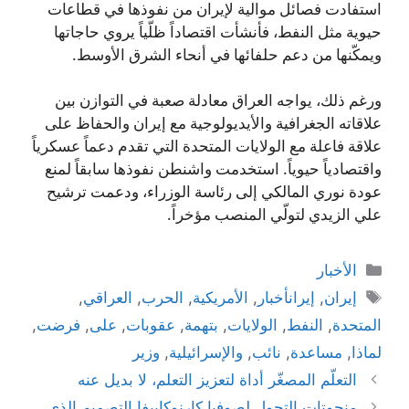
استفادت فصائل موالية لإيران من نفوذها في قطاعات
حيوية مثل النفط، فأنشأت اقتصاداً ظلّياً يروي حاجاتها
ويمكّنها من دعم حلفائها في أنحاء الشرق الأوسط.
ورغم ذلك، يواجه العراق معادلة صعبة في التوازن بين
علاقاته الجغرافية والأيديولوجية مع إيران والحفاظ على
علاقة فاعلة مع الولايات المتحدة التي تقدم دعماً عسكرياً
واقتصادياً حيوياً. استخدمت واشنطن نفوذها سابقاً لمنع
عودة نوري المالكي إلى رئاسة الوزراء، ودعمت ترشيح
علي الزيدي لتولّي المنصب مؤخراً.
التصنيفات
الأخبار
الوسوم
إيران
,
إيرانأخبار
,
الأمريكية
,
الحرب
,
العراقي
,
المتحدة
,
النفط
,
الولايات
,
بتهمة
,
عقوبات
,
على
,
فرضت
,
لماذا
,
مساعدة
,
نائب
,
والإسرائيلية
,
وزير
التعلّم المصغّر أداة لتعزيز التعلم، لا بديل عنه
منحوتات التحول لصوفيا كارنوكاييفا التصميم الذي