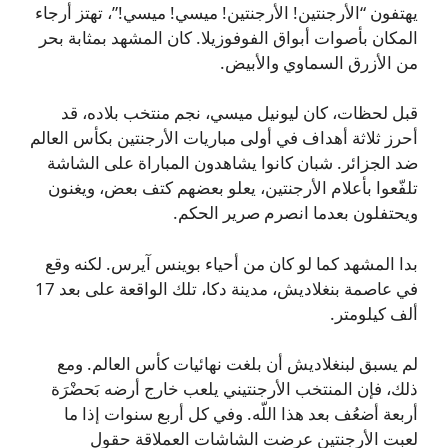
يهتفون “الأرجنتين! الأرجنتين! ميسي! ميسي!”، تهتز أرجاء
المكان بأصوات أبواق الفوفوزيلا. كان المشهد بمثابة بحر
من الأزرق السماوي والأبيض.
قبل لحظات، كان ليونيل ميسي، نجم منتخب بلاده، قد
أحرز ثلاثة أهداف في أولى مباريات الأرجنتين بكأس العالم
ضد الجزائر. شبان كانوا يشاهدون المباراة على الشاشة
تلفّعوا بأعلام الأرجنتين، يعلو بعضهم كتف بعض، ويغنون
ويحتفلون بعدما انصرم صرير الحكم.
بدا المشهد كما لو كان من أحياء بوينس آيرس. لكنه وقع
في عاصمة بنغلاديش، مدينة دكا، تلك الواقعة على بعد 17
ألف كيلومتر.
لم يسبق لبنغلاديش أن بلغت نهائيات كأس العالم. ومع
ذلك، فإن المنتخب الأرجنتيني يلعب خارج أرضه بَحضْرَة
أربعة أضعُف بعد هذا اللّه. وفي كل أربع سنوات إذا ما
لعبت الأرجنتين عرضت الشاشات العملاقة حقول