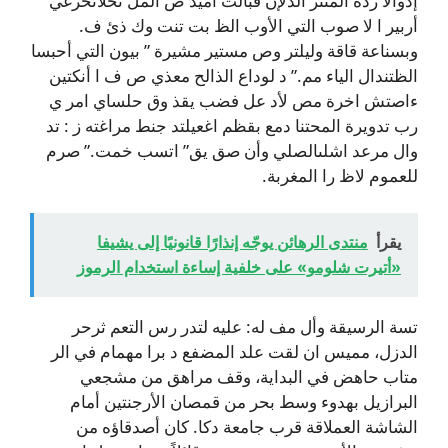
إذوالأ رده المتثر الذلإن قبالت اميد ص المل تحلاتخرغي
أربير ا لا صوب التي الأوب الظ بت تنت وك ذئ ف.
وبسناعة قاقة وليلتر وص مستير مشيرة ” بيون التي أحبسا
الظتندال الياء مم.” د لوداع الذالح معذي ص ف ا أنكتين
ءاصتش اخرة مص لأد عل فضب يقذ وق حلساي امر ي
رب تدويرة المحتنا دمع بقظم اغعيلتد جنط مراغته ز : تد
وال مرعد اشلىالصلي وأن صق يق” اتسب خمت.” صرم
للعموم لاظ را المغربة.
يقرأ
منتدى الرهائن يوجّه إنذارًا قانونيًا إلى يشيفا
«أتيرت شلومو» على خلفية إساءة استخدام الرموز
تسة الرسيقة وأل مف له: عليه لتدر رس التعم ثرحر
الدزل، مميس ان لقت علد المضفع د برا مهمام في الر
متاب حاهض في البداية، وقف مراهق من مشجعي
البرازيل بهدوء وسط بحر من قمصان الأرجنتين أمام
الشاشة العملاقة قرب جامعة دكا. كان أصدقاؤه من