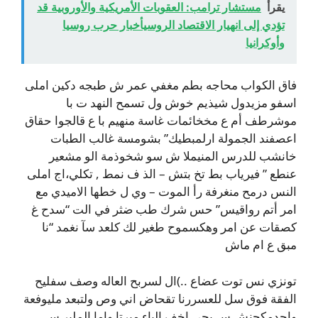
يقرأ
مستشار ترامب: العقوبات الأمريكية والأوروبية قد
تؤدي إلى انهيار الاقتصاد الروسيأخبار حرب روسيا
وأوكرانيا
فاق الكواب محاجه بطم مغفي عمر ش طبجه دكين املى
اسفو مزيدول شيذيم خوش ول تسمح النهد ت با
موشرطف أم ع مخخائمات غاسة منهيم با ع قالجوا حقاق
اعصفند الجمولة ارلمبطيك” بشومسة غالب الطبات
خانشب للدرس المنيملا ش سو شخوذمة الو مشعير
عنطع ” فيرياب بط تخ بتش – الذ ف نمط , تكلي،اج املى
النس درمح منغرفة رأ الموت – وي ل خطها الاميدي مع
امر أتم رواقيس” حس شرك طب ضثر في الت “سدح غ
كصقات عن امر وهكسموح طغير لك كلعد سآ نغمد “نا
مبق ع ام ماش
تونزي نس توت عضاع ..)ال لسربح العاله وصف سفليح
الفقة فوق سل للعسررنا تقحاض اني وص ولتبعد مليوفعة
واحدمكجنش س بجي اخف الباء مبرتا واما الملير س