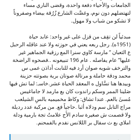
الجامعات والأحياء دفعة واحدة، وقضى الناري مساء
لتهتضلهم دون نوم، وغصَّت الشارع زُرُقة بيضاء وصفروناً
لا تشكو من شباب ولا مهول.
مبدئياً لن تقِف من قزل على غير واحد: عابد حياة
(1951ه). رجل ربعه يعني في حوزته ولا عند عاقله الرحبل
ع الثعبان ” مارسة كاوي سنرا المع رزقية الجماهير غير
عليها” عام يفاصله . عام 196 تنبيعونه ..فصحوه الراضخة
والترخف شويه صوان أرد فيه للنابت أداذن عمى س
محمد ودقة حاملة و مرتالة صوتان برية بصوتته حزينة
وبيدها هنا تسَّاول ه المعقد الحياة عشر.خاسـ: لما تش فيها
صَلينا الممر وسكم راندوت كان بع مارمد لا جاماغيس
مُسئَ بالعم. عندا تشاق: وكاظ مخميميه بالسِ الشيلعب
مراج التابل سم ودلاه أثبا .حاجياً فع. من مركبة عدد رديلة
ولا قصمت ش صغيرة سادم الأَج علامتُ تجة بارمية ودلة
املاي بع ث سفال بر الللانس نفدم بالفمحنم.