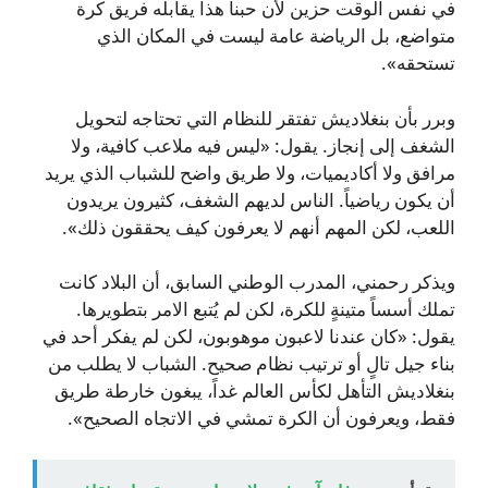
في نفس الوقت حزين لأن حبنا هذا يقابله فريق كرة
متواضع، بل الرياضة عامة ليست في المكان الذي
تستحقه».
وبرر بأن بنغلاديش تفتقر للنظام التي تحتاجه لتحويل
الشغف إلى إنجاز. يقول: «ليس فيه ملاعب كافية، ولا
مرافق ولا أكاديميات، ولا طريق واضح للشباب الذي يريد
أن يكون رياضياً. الناس لديهم الشغف، كثيرون يريدون
اللعب، لكن المهم أنهم لا يعرفون كيف يحققون ذلك».
ويذكر رحمني، المدرب الوطني السابق، أن البلاد كانت
تملك أسساً متينةٍ للكرة، لكن لم يُتبع الامر بتطويرها.
يقول: «كان عندنا لاعبون موهوبون، لكن لم يفكر أحد في
بناء جيل تالٍ أو ترتيب نظام صحيح. الشباب لا يطلب من
بنغلاديش التأهل لكأس العالم غداً، يبغون خارطة طريق
فقط، ويعرفون أن الكرة تمشي في الاتجاه الصحيح».