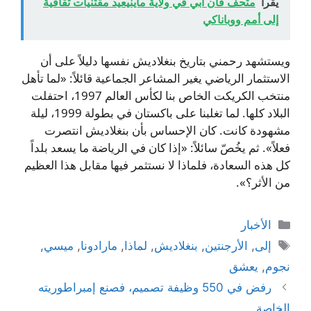
يقرأ
متحف فان آبي في ولاية ماينيعيد مقتنيات ثقافية
إلى أمم ووباناكي
ويستشهد رحمني بتاريخ بنغلاديش نفسها دليلاً على أن
الاستثمار الرياضي يغير المشاعر الجماعية قائلاً: «لما تأهل
منتخب الكريكت الخاص بنا لكأس العالم 1997، احتفلت
البلاد كلها. لما تغلبنا على باكستان في بطولة 1999، ليلة
مشهودة كانت. كان الإحساس بأن بنغلاديش انتصرت
فعلاً». ثم يخُصّ سائلاً: «إذا كان في الرياضة ما يسعد بلداً
كل هذه السعادة، فلماذا لا نستثمر فيها مقابل هذا العظيم
من الأثر؟».
التصنيفات
الأخبار
الوسوم
إلى
,
الأرجنتين
,
بنغلاديش
,
لماذا
,
مارادونا
,
ميسي
,
نجوم
,
يعشق
رفض في 550 وظيفة تصميم، فصنع إمبراطوريته
الخاصة