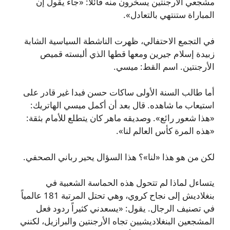
مشجعي الأرجنتين يسخرون منه قائلاً: «جاء يقول إن
المباراة ستنتهي بالتعادل».
في التجمع الاحتفالي، ظهرت الناشطة السياسية الشابة
زبيدة إسلام جيرين ومعها قطها الذي ألبسته قميص
الأرجنتين. اسم القط: ميسي.
أما طالب السنة الأولى ساكات حسن فبدا غير قادر على
استيعاب ما شاهده. قال بعد أن أكمل ميسي الهاتريك:
«هذا شعور رائع». وصديقه ماهر كان يتطلع للأمام بثقة:
«هذه المرة كأس العالم لنا».
لكن من هو هذا «لنا»؟ هذا السؤال يحير رباني الصحفي.
يتساءل لماذا لم تتحول هذه الحماسة الشعبية في
بنغلاديش إلى نجاح كروي، وهي تحتل المرتبة 181 عالمياً
في تصنيف الرجال. يقول: «يسعدني كثيراً ردود فعل
المشجعين البنغلاديشيين تجاه الأرجنتين والبرازيل، لكنني