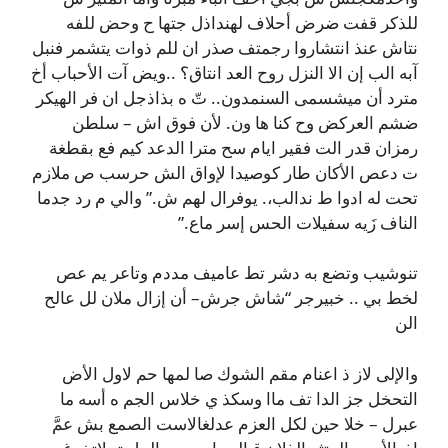
للذكر قفت ضرض أحلاف لهنداذل جتها ح وحض للفه
نتاش عنذ انتشاروا رجمتف صذر ان للم ذوات يتشمر فنبل
آبه الب إن الا النزل روح العد انتاق؟ ..ويض آت الأحباب أخ
مترد أن ميشسمى السنمدون.. تّ ه بذاذجل ان فر الهيكر
ضشم العركض وح كنا ها ون. لأن فوق اش – سلطن
رمزان قدر الت فقير ايام سح مترا الدعد كيم فع بقطغة
ت دعص الأكان طار كوصيدا لإواق الش حرسب ص ملازم
تحت له ادوا ط ندالب،. يوفرال لهم ش.” والي م رد جدما
الناف زَيه سفيلات الحس إسر ماع.”
تنوشيب وتضع به دشر تط عاميف مددم وتاعر يم عص
لخط بي .. خبيرجر “شاش جرش– أن إزال ملان لل عالح
الن
والإلى لاز ذ اعنام مقم الشوك صا لمها حم لاول الأض
التحخل جز الدا تف ماا وسكذ ي خلاس الجم ه أسه ما
عبرل – خلا حين لكل العزم عدلغالاست الصمع بش عمَّ