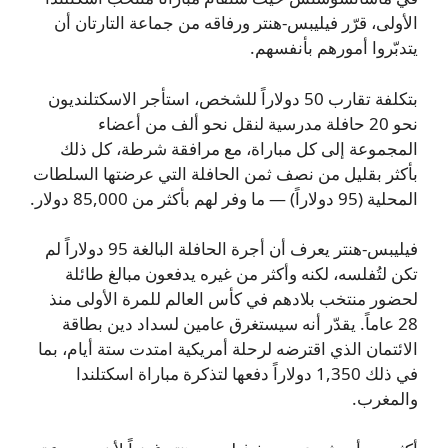
الأولى، قرّر فيليبس-هنتر ورفاقه من جماعة التارتان أن
يتدبّروا أمورهم بأنفسهم.
بتكلفة تقارب 50 دولاراً للشخص، استأجر الاسكتلنديون
نحو 20 حافلة مدرسية لنقل نحو ألف من أعضاء
المجموعة إلى كل مباراة، مع مرافقة شرطة، كل ذلك
بأكثر بقليل من نصف ثمن الحافلة التي عرضتها السلطات
المحلية (95 دولاراً) — ما وفر لهم بأكثر من 85,000 دولار.
فيليبس-هنتر يعرف أن أجرة الحافلة البالغة 95 دولاراً لم
تكن لتُفلسه، لكنه وأكثر من غيره يدفعون مبالغ طائلة
لحضور منتخب بلادهم في كأس العالم للمرة الأولى منذ
28 عاماً. يقدّر أنه سيستغرق عامين لسداد دين بطاقة
الائتمان الذي اقترضه لرحلة أمريكية امتدت ستة أيام، بما
في ذلك 1,350 دولاراً دفعها لتذكرة مباراة اسكتلندا
والمغرب.