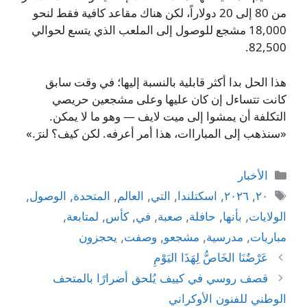
من 80 إلى 20 دولاراً، لكن هناك مقاعد كافية فقط لنحو
18,000 مشجع للوصول إلى الملعب الذي يتسع لحوالي
82,500.
هذا الحل بدا أكثر قابلية بالنسبة إليها؛ في وقت سابق
كانت تتساءل إن كان عليها وعلى مشجعين حريصي
التكلفة أن يمشوا إلى ميت لايف — وهو ما لا يمكن.
«سنذهب إلى المباراات، هذا أمر أعرفه. لكن كيف؟ لنرَ.»
التصنيفات
الأخبار
الوسوم
٢٠
,
٢٠٢٦
,
اسكتلندا
,
التي
,
العالم
,
المتحدة
,
الوصول
,
الولايات
,
بأنها
,
حافلة
,
صعبة
,
في
,
كأس
,
لمتابعة
,
مباريات
,
مدرسية
,
مشجعو
,
وصفت
,
يحجزون
عَرْضُنَا الخَاصُّ لِهَذَا اليَوْمِ
قصف روسي في كييف يُلحق أضرارًا بالمتحف
الوطني للفنون الأوكراني