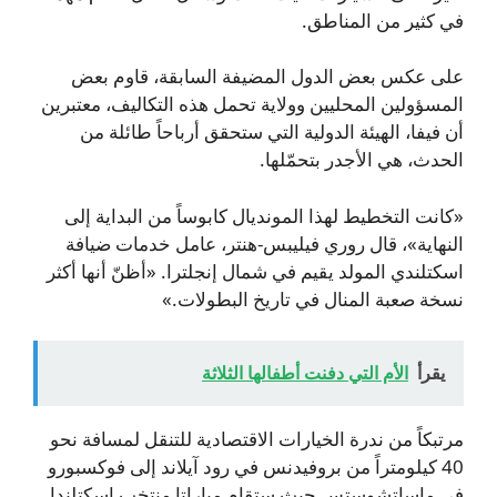
في كثير من المناطق.
على عكس بعض الدول المضيفة السابقة، قاوم بعض
المسؤولين المحليين وولاية تحمل هذه التكاليف، معتبرين
أن فيفا، الهيئة الدولية التي ستحقق أرباحاً طائلة من
الحدث، هي الأجدر بتحمّلها.
«كانت التخطيط لهذا المونديال كابوساً من البداية إلى
النهاية»، قال روري فيليبس-هنتر، عامل خدمات ضيافة
اسكتلندي المولد يقيم في شمال إنجلترا. «أظنّ أنها أكثر
نسخة صعبة المنال في تاريخ البطولات.»
يقرأ
الأم التي دفنت أطفالها الثلاثة
مرتبكاً من ندرة الخيارات الاقتصادية للتنقل لمسافة نحو
40 كيلومتراً من بروفيدنس في رود آيلاند إلى فوكسبورو
في ماساتشوستس حيث ستقام مباراتا منتخب اسكتلندا