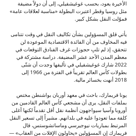
الأخيرة يعود، بحسب غوغيشفيلي، إلى أن دولاً مضيفة
مثل روسيا وقطر اعتبرت البطولة «مناسبة لعلاقات عامة»
فموّلت النقل بشكل كبير.
يأتي قلق المسؤولين بشأن تكاليف النقل في وقت تتنامى
فيه المخاوف من أن الفائدة الاقتصادية الموعودة لن
تتحقق، إذ لم تلبِ حجوزات غرف الفنادق التوقعات في
معظم المدن الأحد عشر المضيفة. دراسة مشتركة في
2022 شارك غوغيشفيلي في تأليفها وجدت أن شتّى
بطولات كأس العالم تقريباً في الفترة من 1966 إلى
2018 أنهت بخسائر مالية.
يونا فريمارك، باحث في معهد أوربان بواشنطن مختص
بملفات النقل، يرى أن مشجعي كأس العالم القادمين من
أوروبا وآسيا سيواجهون أنظمة نقل أقل تقدماً لكنها أغلى
كلفة مما تعودوا عليه في بلدانهم. مشيراً إلى تسعير النقل
المرتبط بمباريات نيوجيرسي وماساتشوستس، قال
فريمارك إن المسؤولين «يحاولون الإفلات من العقاب» —