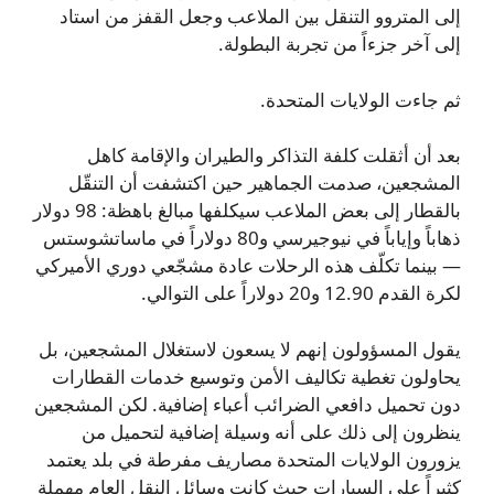
إلى المتروو التنقل بين الملاعب وجعل القفز من استاد
إلى آخر جزءاً من تجربة البطولة.
ثم جاءت الولايات المتحدة.
بعد أن أثقلت كلفة التذاكر والطيران والإقامة كاهل
المشجعين، صدمت الجماهير حين اكتشفت أن التنقّل
بالقطار إلى بعض الملاعب سيكلفها مبالغ باهظة: 98 دولار
ذهاباً وإياباً في نيوجيرسي و80 دولاراً في ماساتشوستس
— بينما تكلّف هذه الرحلات عادة مشجّعي دوري الأميركي
لكرة القدم 12.90 و20 دولاراً على التوالي.
يقول المسؤولون إنهم لا يسعون لاستغلال المشجعين، بل
يحاولون تغطية تكاليف الأمن وتوسيع خدمات القطارات
دون تحميل دافعي الضرائب أعباء إضافية. لكن المشجعين
ينظرون إلى ذلك على أنه وسيلة إضافية لتحميل من
يزورون الولايات المتحدة مصاريف مفرطة في بلد يعتمد
كثيراً على السيارات حيث كانت وسائل النقل العام مهملة