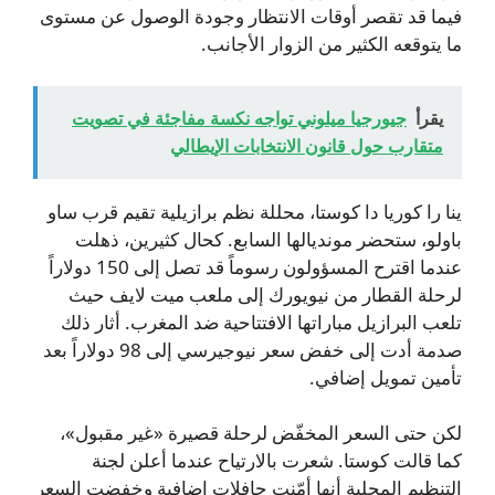
فيما قد تقصر أوقات الانتظار وجودة الوصول عن مستوى
ما يتوقعه الكثير من الزوار الأجانب.
يقرأ
جيورجيا ميلوني تواجه نكسة مفاجئة في تصويت
متقارب حول قانون الانتخابات الإيطالي
ينا را كوريا دا كوستا، محللة نظم برازيلية تقيم قرب ساو
باولو، ستحضر مونديالها السابع. كحال كثيرين، ذهلت
عندما اقترح المسؤولون رسوماً قد تصل إلى 150 دولاراً
لرحلة القطار من نيويورك إلى ملعب ميت لايف حيث
تلعب البرازيل مباراتها الافتتاحية ضد المغرب. أثار ذلك
صدمة أدت إلى خفض سعر نيوجيرسي إلى 98 دولاراً بعد
تأمين تمويل إضافي.
لكن حتى السعر المخفّض لرحلة قصيرة «غير مقبول»،
كما قالت كوستا. شعرت بالارتياح عندما أعلن لجنة
التنظيم المحلية أنها أمّنت حافلات إضافية وخفضت السعر