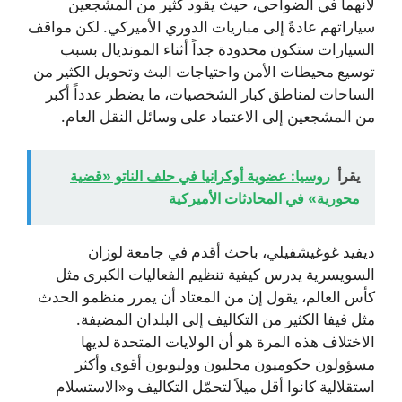
لأنهما في الضواحي، حيث يقود كثير من المشجعين
سياراتهم عادةً إلى مباريات الدوري الأميركي. لكن مواقف
السيارات ستكون محدودة جداً أثناء المونديال بسبب
توسيع محيطات الأمن واحتياجات البث وتحويل الكثير من
الساحات لمناطق كبار الشخصيات، ما يضطر عدداً أكبر
من المشجعين إلى الاعتماد على وسائل النقل العام.
يقرأ
روسيا: عضوية أوكرانيا في حلف الناتو «قضية
محورية» في المحادثات الأميركية
ديفيد غوغيشفيلي، باحث أقدم في جامعة لوزان
السويسرية يدرس كيفية تنظيم الفعاليات الكبرى مثل
كأس العالم، يقول إن من المعتاد أن يمرر منظمو الحدث
مثل فيفا الكثير من التكاليف إلى البلدان المضيفة.
الاختلاف هذه المرة هو أن الولايات المتحدة لديها
مسؤولون حكوميون محليون ووليويون أقوى وأكثر
استقلالية كانوا أقل ميلاً لتحمّل التكاليف و«الاستسلام