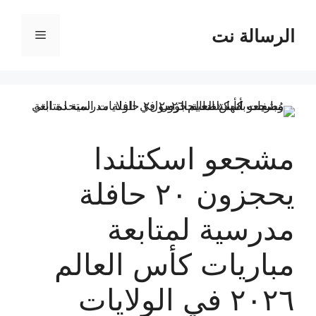
نتقل
لى
الرسالة نت
القائمة
لمحتوى
مشجعو اسكتلندا
يحجزون ٢٠ حافلة
مدرسية لمتابعة
مباريات كأس العالم
٢٠٢٦ في الولايات