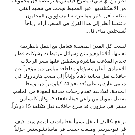
أكثر من أي شيء، يصرخ فيليبس-هنتر غضباً لأن مجموعة
من الاسكتلنديين عبر المحيط نجحت في تنظيم النقل
بتكلفة أقل بكثير مما عرضه المسؤولون المحليون.
«عندما أنظر إلى هذا الفرق في السعر، أراه أرباحاً
تُستخلص منا»، قال.
ليست كل المدن المضيفة تتعامل مع النقل بالطريقة
نفسها. أتلانتا وهيوستن وسياتل مرتبطات بشبكات قطار
تخدم الملاعب مباشرة وسيُطبق عليها سعر الرحلات
الاعتيادي. أعلن مسؤولو مقاطعة ميامي-ديد مؤخراً عن
حافلات نقل مجانية ذهاباً وإياباً إلى ملعب هارد روك في
ميامي غاردنز، على بُعد نحو 24 كيلومتراً من وسط
المدينة. فيلادلفيا تقدم رحلات مجانية للعودة من الملعب
بفضل تمويل من راعي فيفا، Airbnb. وكان كانساس
سيتي في ميزوري قد طرح حافلات نقل بتكلفة 15 دولاراً.
ترتفع تكاليف التنقل نسبياً لفعاليات ستاديوم ميت لايف
في نيوجيرسي وملعب جيليت في ماساتشوستس جزئياً