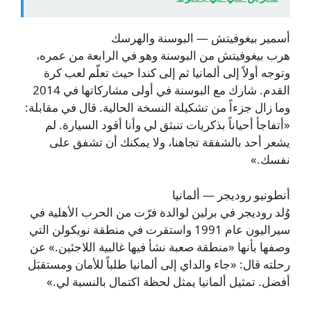
أسمير بيغوفيتش — البوسنة والهرسك
هرب بيغوفيتش من البوسنة وهو في الرابعة من عمره،
وتوجه أولاً إلى ألمانيا ثم إلى كندا حيث تعلّم لعب كرة
القدم. شارك مع البوسنة في أولى مشاركاتها في 2014
وما زال جزءاً من تشكيلة النسخة الحالية. قال في مقابلة:
«أتفاجأ أحياناً بذكريات تنبثق لي وأنا أقود السيارة. لم
يشعر أحد بالشفقة تجاهنا، ولا يمكنك أن تشفق على
نفسك.»
أنطونيو روديجر — ألمانيا
وُلد روديجر في برلين لوالدة فرّت من الحرب الأهلية في
سيراليون عام 1991 واستقرت في منطقة نويكولن التي
وصفها بأنها «منطقة صعبة نشأ فيها غالبية اللاجئين.» عن
رحلته قال: «جاء والداي إلى ألمانيا طلباً للأمان ومستقبَل
أفضل. تمثيل ألمانيا يمثل لحظة اكتمال بالنسبة لي.»