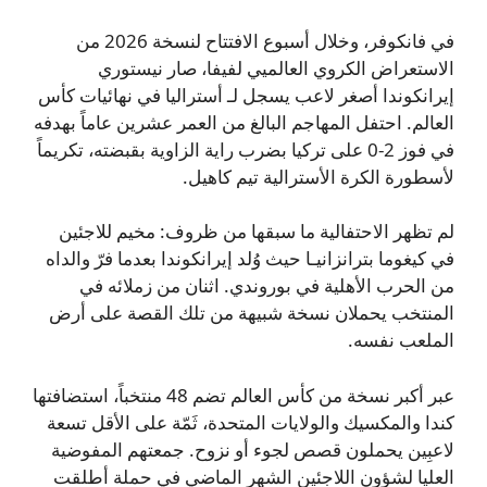
في فانكوفر، وخلال أسبوع الافتتاح لنسخة 2026 من
الاستعراض الكروي العالميي لفيفا، صار نيستوري
إيرانكوندا أصغر لاعب يسجل لـ أستراليا في نهائيات كأس
العالم. احتفل المهاجم البالغ من العمر عشرين عاماً بهدفه
في فوز 2-0 على تركيا بضرب راية الزاوية بقبضته، تكريماً
لأسطورة الكرة الأسترالية تيم كاهيل.
لم تظهر الاحتفالية ما سبقها من ظروف: مخيم للاجئين
في كيغوما بترانزانيـا حيث وُلد إيرانكوندا بعدما فرّ والداه
من الحرب الأهلية في بوروندي. اثنان من زملائه في
المنتخب يحملان نسخة شبيهة من تلك القصة على أرض
الملعب نفسه.
عبر أكبر نسخة من كأس العالم تضم 48 منتخباً، استضافتها
كندا والمكسيك والولايات المتحدة، ثَمّة على الأقل تسعة
لاعبِين يحملون قصص لجوء أو نزوح. جمعتهم المفوضية
العليا لشؤون اللاجئين الشهر الماضي في حملة أطلقت