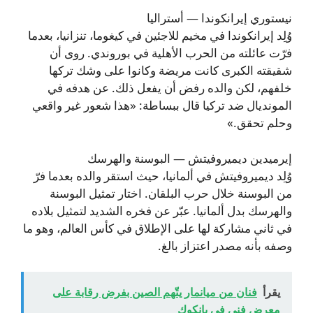
نيستوري إيرانكوندا — أستراليا
وُلِد إيرانكوندا في مخيم للاجئين في كيغوما، تنزانيا، بعدما
فرّت عائلته من الحرب الأهلية في بوروندي. روى أن
شقيقته الكبرى كانت مريضة وكانوا على وشك تركها
خلفهم، لكن والده رفض أن يفعل ذلك. عن هدفه في
المونديال ضد تركيا قال ببساطة: «هذا شعور غير واقعي
وحلم تحقق.»
إيرميدين ديميروفيتش — البوسنة والهرسك
وُلِد ديميروفيتش في ألمانيا، حيث استقر والده بعدما فرّ
من البوسنة خلال حرب البلقان. اختار تمثيل البوسنة
والهرسك بدل ألمانيا. عبّر عن فخره الشديد لتمثيل بلاده
في ثاني مشاركة لها على الإطلاق في كأس العالم، وهو ما
وصفه بأنه مصدر اعتزاز بالغ.
يقرأ
فنان من ميانمار يتّهم الصين بفرض رقابة على
معرض فني في بانكوك