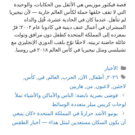
قصة فيكتور موزيس هي الأثقل بين الحكايات، والوحيدة
التي لا تقف خلفها حملة لكأس العالم جارية — لأن نيجيريا
لم تتأهل. عندما كان في الحادية عشرة، قُتِل والداه
المبشران في أعمال عنف دينية في كادونا عام ٢٠٠٢؛ فرّ
بمفرده إلى المملكة المتحدة كطفل دون مرافق وتولت
عائلة حاضنة تربيته. لاحقًا توّج بلقب الدوري الإنجليزي مع
تشيلسي ومثل نيجيريا في كأس العالم ٢٠١٨ في روسيا.
التصنيفات
الأخبار
الوسوم
٢٠٢٦
,
أطفال
,
الآن
,
الحرب
,
العالم
,
في
,
كأس
,
لاجئين
,
لاعبون
,
من
,
هاربين
فوضى بصرية نابضة: الناس والأماكن والأشياء تملأ
لوحات كريس ميلر متعددة الوسائط
يونيو الأشد حرارةً في المملكة المتحدة «كان ينبغي
أن يكون السكان مستعدين لمثل هذا» — أخبار الطقس