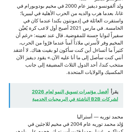
ولد ألفونسو ديفيز عام 2000 في مخيم بودوبورام في
غانا، بعدما هرب والديه من الحرب الأهلية في ليبيريا؛
واستقرت العائلة في إدمونتون بكندا عندما كان في
الخامسة. في مارس 2021 أصبح أول لاعب كرة يُعيَّن
سفيراً لنوايا حسنة للمفوضية. قال عند تعيينه: «رغم أن
المخيم وفر لأُسرتي ملاذاً آمناً عندما فرّوا من الحرب،
كثيراً ما أتساءل أين كنت سأكون لو بقيت هناك. لا أعتقد
أنني كنت سأصل إلى ما أنا عليه الآن.» يقود ديفيز الآن
منتخب كندا، أحد الدول الثلاث المضيفة إلى جانب
المكسيك والولايات المتحدة.
يقرأ
أفضل مؤتمرات تسويق النمو لعام 2026
لشركات B2B الناشئة في البرمجيات الخدمية
محمد توريه — أستراليا
وُلد محمد توريه عام 2004 في مخيم للاجئين في
كوناكري، غينيا، بعدما فرّت أسرته إثر هجوم على بلدهم