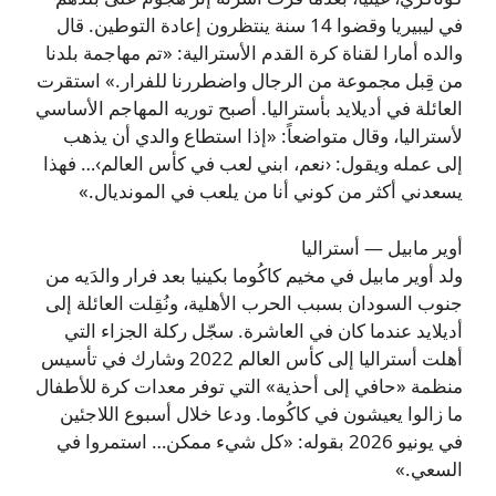
في ليبيريا وقضوا 14 سنة ينتظرون إعادة التوطين. قال
والده أمارا لقناة كرة القدم الأسترالية: «تم مهاجمة بلدنا
من قِبل مجموعة من الرجال واضطررنا للفرار.» استقرت
العائلة في أديلايد بأستراليا. أصبح توريه المهاجم الأساسي
لأستراليا، وقال متواضعاً: «إذا استطاع والدي أن يذهب
إلى عمله ويقول: ‹نعم، ابني لعب في كأس العالم›… فهذا
يسعدني أكثر من كوني أنا من يلعب في المونديال.»
أوير مابيل — أستراليا
ولد أوير مابيل في مخيم كاكُوما بكينيا بعد فرار والدَيه من
جنوب السودان بسبب الحرب الأهلية، ونُقِلت العائلة إلى
أديلايد عندما كان في العاشرة. سجّل ركلة الجزاء التي
أهلت أستراليا إلى كأس العالم 2022 وشارك في تأسيس
منظمة «حافي إلى أحذية» التي توفر معدات كرة للأطفال
ما زالوا يعيشون في كاكُوما. ودعا خلال أسبوع اللاجئين
في يونيو 2026 بقوله: «كل شيء ممكن… استمروا في
السعي.»