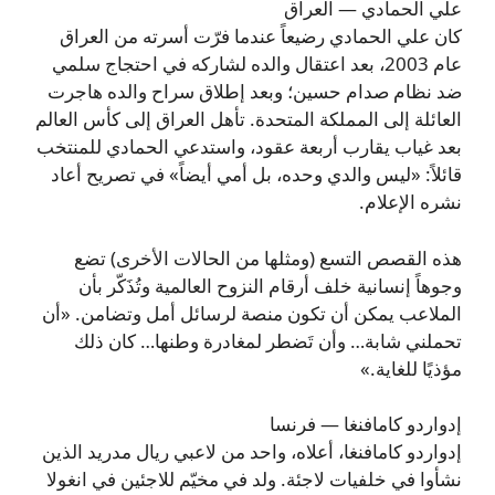
علي الحمادي — العراق
كان علي الحمادي رضيعاً عندما فرّت أسرته من العراق
عام 2003، بعد اعتقال والده لشاركه في احتجاج سلمي
ضد نظام صدام حسين؛ وبعد إطلاق سراح والده هاجرت
العائلة إلى المملكة المتحدة. تأهل العراق إلى كأس العالم
بعد غياب يقارب أربعة عقود، واستدعي الحمادي للمنتخب
قائلاً: «ليس والدي وحده، بل أمي أيضاً» في تصريح أعاد
نشره الإعلام.
هذه القصص التسع (ومثلها من الحالات الأخرى) تضع
وجوهاً إنسانية خلف أرقام النزوح العالمية وتُذَكّر بأن
الملاعب يمكن أن تكون منصة لرسائل أمل وتضامن. «أن
تحملني شابة… وأن تَضطر لمغادرة وطنها… كان ذلك
مؤذيًا للغاية.»
إدواردو كامافنغا — فرنسا
إدواردو كامافنغا، أعلاه، واحد من لاعبي ريال مدريد الذين
نشأوا في خلفيات لاجئة. ولد في مخيّم للاجئين في انغولا