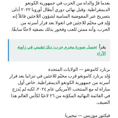
بعدما فرَّ والداه من الحرب في جمهورية الكونغو
الديمقراطية. وقبل نهائي دوري أبطال أوروبا ٢٠٢٢ أدلى
بتصريح عبر المفوضية السامية لشؤون اللاجئين قائلاً إنه
وُلِد في مخيّم للاجئين في انغولا بعد فرار أسرته من
الحرب، وأنه ممتن للعب وفخور بذلك بصفتِه لاجئًا سابقًا.
يقرأ
تجميل صورة مجرم حرب: ديك تشيني في زاوية
الآراء
برنارد كامونغو — الولايات المتحدة
وُلد برنارد كامونغو قرب مخيّم للاجئين في تنزانيا بعد فرار
أسرته من جمهورية الكونغو الديمقراطية. خاض أول
مباراة له مع المنتخب الأمريكي عام ٢٠٢٤، لكنه لم يُدرَج
في القائمة النهائية المكوّنة من ٢٦ لاعبًا لكأس العالم هذا
الصيف.
فيكتور موزيس — نيجيريا