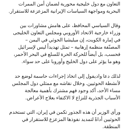
التعاون مع دول خليجية محورية لضمان أمن الممرات
البحرية ومواجهة السياسات الإيرانية المزعزعة للاستقرار.
وقال السياسي المحافظ، على هامش مشاورات بين
وزراء خارجية الاتحاد الأوروبي ومجلس التعاون الخليجى
في إمارة الكويت، إن ميليشيا الحوثي في اليمن –
المصنّفة منظمة إرهابية – تمثل تهديداً ليس لإسرائيل
فحسب، بل أيضاً للحركة الحرة للسلع في البحر الأحمر،
وهو ما يؤثر على دول الخليج وأوروبا على حد سواء.
لذلك دعا واديفول إلى اتخاذ إجراءات حاسمة لوضع حد
لأنشطة الحوثيين. وخلال نقاشه مع ممثلي دول المجلس
مساء الأحد، أكد وجود فهم مشترك بأهمية معالجة
الأسباب الجذرية للنزاع لا الاكتفاء بعلاج الأعراض.
ورأى الوزير أن هذه الجذور تكمن في إيران، التي تستخدم
الحوثيين أداةً لتمديد نفوذها المزعزع للاستقرار في
المنطقة.