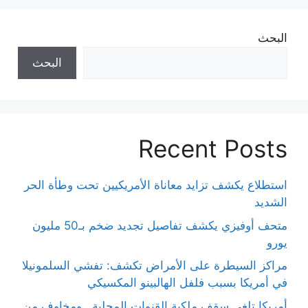
البحث
البحث
Recent Posts
استطلاع يكشف تزايد معاناة الأمريكيين تحت وطأة الحر
الشديد
متحف أوفيزي يكشف تفاصيل تجديد ضخم بـ50 مليون
يورو
مراكز السيطرة على الأمراض تكشف: تفشي السلمونيلا
في أمريكا بسبب فلفل الهالبينو المكسيكي
أمريكا تلغي سقف ملكية القنوات المحلية.. ومخاوف من