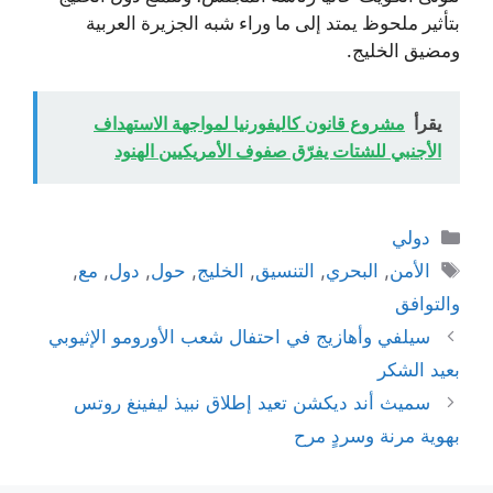
بتأثير ملحوظ يمتد إلى ما وراء شبه الجزيرة العربية
ومضيق الخليج.
يقرأ
مشروع قانون كاليفورنيا لمواجهة الاستهداف
الأجنبي للشتات يفرّق صفوف الأمريكيين الهنود
التصنيفات
دولي
الوسوم
الأمن
,
البحري
,
التنسيق
,
الخليج
,
حول
,
دول
,
مع
,
والتوافق
سيلفي وأهازيج في احتفال شعب الأورومو الإثيوبي
بعيد الشكر
سميث أند ديكشن تعيد إطلاق نبيذ ليفينغ روتس
بهوية مرنة وسردٍ مرح