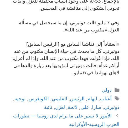
بالإجماع، 53-0، على وجود أسباب محتملة للعزل وأيدت
تحويل الشكوى إلى مناقشة في المجلس.
وفي 7 مايو قالت دوتيرتي: إن ما سيحصل في مسألة
العزل «مكتوب من عند الله».
«استناداً إلى نقاشنا السابق مع [الرئيس السابق]
دوتيرتي، كل ما يحدث في حياة الإنسان مكتوب من عند
الله. فإذا عُزلت فهذا مكتوب من عند الله. وإذا لم أعزل،
أراكم غداً»، قالت دوتيرتي لمؤيديها بعد زيارة والدها في
لاهاي بهولندا في 6 مايو.
التصنيفات
دولي
الوسوم
أعتاب
,
اتهام
,
الرئيس
,
الفلبيني
,
الكونغرس
,
توجيه
,
دوتيرتي
,
سارا
,
على
,
لائحة
,
لعزل
,
نائبة
الأمور لا تسير على ما يرام لدى روسيا — تطورات
الحرب الروسية‑الأوكرانية