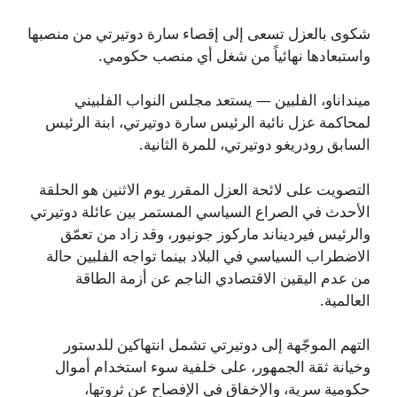
شكوى بالعزل تسعى إلى إقصاء سارة دوتيرتي من منصبها
واستبعادها نهائياً من شغل أي منصب حكومي.
مينداناو، الفلبين — يستعد مجلس النواب الفلبيني
لمحاكمة عزل نائبة الرئيس سارة دوتيرتي، ابنة الرئيس
السابق رودريغو دوتيرتي، للمرة الثانية.
التصويت على لائحة العزل المقرر يوم الاثنين هو الحلقة
الأحدث في الصراع السياسي المستمر بين عائلة دوتيرتي
والرئيس فيرديناند ماركوز جونيور، وقد زاد من تعمّق
الاضطراب السياسي في البلاد بينما تواجه الفلبين حالة
من عدم اليقين الاقتصادي الناجم عن أزمة الطاقة
العالمية.
التهم الموجّهة إلى دوتيرتي تشمل انتهاكين للدستور
وخيانة ثقة الجمهور، على خلفية سوء استخدام أموال
حكومية سرية، والإخفاق في الإفصاح عن ثروتها،