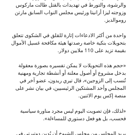
والرشوة، والتورط في تهديدات بالقتل طالت ماركوس
وزوجته ليزا أرانيتا ورئيس مجلس النواب السابق مارتن
روموالديز.
واحدة من أكثر الادعاءات إثارة للقلق في الشكوى تتعلق
بتحويلات بنكية خاصة رصدتها هيئة مكافحة غسيل الأموال
بقيمة تزيد على 110 ملايين دولار.
«حجم هذه التحويلات لا يمكن تفسيره بصورة معقولة
بدخل مشروع أو أصول معلنة أو أنشطة تجارية ومهنية
تُنسب إلى الزوجين»، قال تيري ريدون، عضو آخر في
المجلس وأحد المشتكين الرئيسيين، في بيان نشر على
منصة إكس يوم الاثنين.
«لذلك، فإن تصويت اليوم ليس مجرد مناورة سياسية
فحسب، بل هو فعل دستوري للمساءلة».
يريد المجلس من مجلس الشيوخ أن يُدين دوتيرتي في