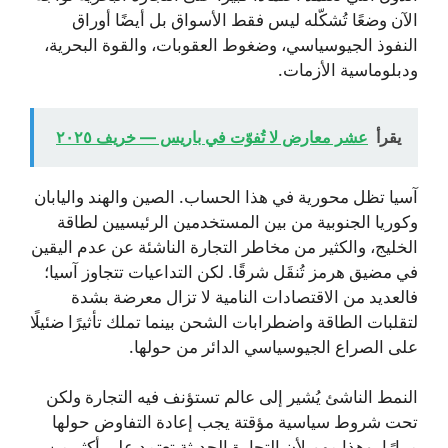
الآن وضعًا تُشكّله ليس فقط الأسواق بل أيضًا أوراق
النفوذ الجيوسياسي، وضغوط العقوبات، والقوة البحرية،
ودبلوماسية الأزمات.
يقرأ
عشر معارض لا تُفوّت في باريس — خريف ٢٠٢٥
آسيا تظل محورية في هذا الحساب. الصين والهند واليابان
وكوريا الجنوبية من بين المستخدمين الرئيسيين لطاقة
الخليج، والكثير من مخاطر التجارة الناشئة عن عدم اليقين
في مضيق هرمز تُنقَل شرقًا. لكن التداعيات تتجاوز آسيا؛
فالعديد من الاقتصادات النامية لا تزال معرضة بشدة
لتقلبات الطاقة واضطرابات الشحن بينما تملك تأثيرًا ضئيلًا
على الصراع الجيوسياسي الدائر من حولها.
النمط الناشئ يُشير إلى عالم تستؤنف فيه التجارة ولكن
تحت شروط سياسية مؤقتة يجب إعادة التفاوض حولها
مرارًا. وهذا مهم لأن التجارة الحديثة تعتمد على أكثر من