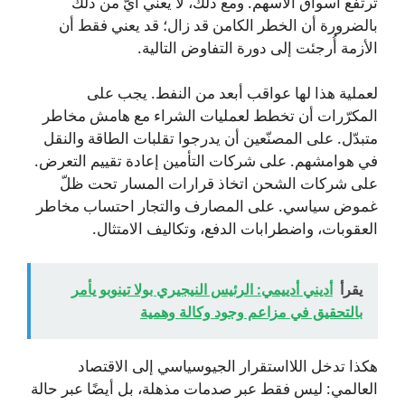
ترتفع أسواق الأسهم. ومع ذلك، لا يعني أيّ من ذلك
بالضرورة أن الخطر الكامن قد زال؛ قد يعني فقط أن
الأزمة أُرجئت إلى دورة التفاوض التالية.
لعملية هذا لها عواقب أبعد من النفط. يجب على
المكرّرات أن تخطط لعمليات الشراء مع هامش مخاطر
متبدّل. على المصنّعين أن يدرجوا تقلبات الطاقة والنقل
في هوامشهم. على شركات التأمين إعادة تقييم التعرض.
على شركات الشحن اتخاذ قرارات المسار تحت ظلّ
غموض سياسي. على المصارف والتجار احتساب مخاطر
العقوبات، واضطرابات الدفع، وتكاليف الامتثال.
يقرأ
أديني أدييمي: الرئيس النيجيري بولا تينوبو يأمر
بالتحقيق في مزاعم وجود وكالة وهمية
هكذا تدخل اللااستقرار الجيوسياسي إلى الاقتصاد
العالمي: ليس فقط عبر صدمات مذهلة، بل أيضًا عبر حالة