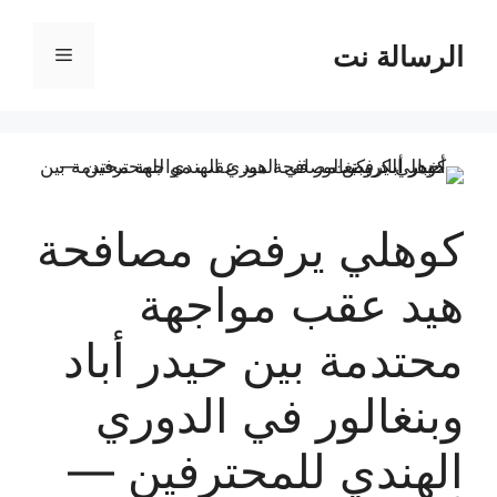
نتقل
لى
الرسالة نت
القائمة
لمحتوى
كوهلي يرفض مصافحة
هيد عقب مواجهة
محتدمة بين حيدر أباد
وبنغالور في الدوري
الهندي للمحترفين —