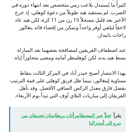
كثيراً ما يُستبدل بلاعب رمي متخصص بعد انتهاء دوره في
الضرب. لم يستفيد هيد طويلاً من دعوة كوهلي، إذ خرج
الأخير بعد قليل مسجلاً 15 رن من 11 كرة، لكن هيد عاد
لاحقاً ليلقي أوفر واحداً وتمكن من إقصاء قائد بنغالور
راجات باتيدار.
عند اصطفاف الفريقين لمصافحة بعضهما بعد المباراة
بسط هيد يده، لكن كوهلينظر أمامه ومضى متجاوزاً إياه.
بهذا الانتصار أصبح حيدر أباد في المركز الثالث بنقاط
مساوية لِبنغالور، بينما ظل فريق كوهلي على قمة الترتيب
بفضل فارق معدل الركض الصافي الأفضل. وقد تأهل
الفريقان إلى مباريات البلاي أوف التي تبدأ يوم الأربعاء.
يقرأ
تحدٍّ عبر المحيطامرأتان بريطانيتان تجديفان من
بيرو إلى أستراليا