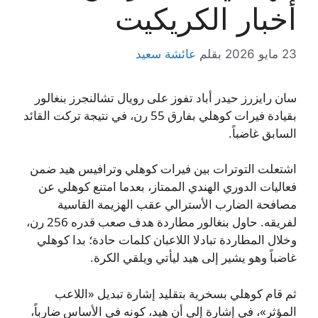
أخبار الكريكيت
23 مايو 2026
بقلم
عائشة سعيد
سان رايزرز حيدر أباد تفوز على رويال تشالنجرز بنغالور
بقيادة فيرات كوهلي بفارق 55 رن، في نتيجة تركت القائد
السابق غاضباً.
اشتعلت التوترات بين فيرات كوهلي وترافيس هيد ضمن
فعاليات الدوري الهندي الممتاز، بعدما امتنع كوهلي عن
مصافحة الضارب الأسترالي عقب الهزيمة القاسية
لفريقه. حاول بنغالور مطاردة هدف صعب قدره 256 رن،
وخلال المطاردة تبادلا اللاعبان كلمات حادة؛ بدا كوهلي
غاضباً وهو يشير إلى هيد ليأتي ويلقي الكرة.
ثم قام كوهلي بسخرية بتقليد إشارة تبديل «اللاعب
المؤثر»، في إشارة إلى أن هيد، كونه في الأساس ضارباً،