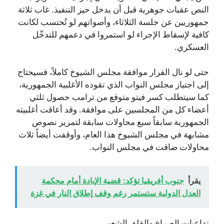
النص عقبات جوهرية قبل أن يدخل حيز التنفيذ. غاب ثلاثة
جمهوريين عن جلسة الثلاثاء، وأصواتهم لو تُحتسب لكانت
كافية لإسقاط الإجراء لو استمروا في دعمهم للتدخّل
العسكري.
حتى لو نال القرار موافقة مجلس الشيوخ كاملاً، فسيحتاج
إلى اجتياز مجلس النواب الذي تقوده الأغلبية الجمهورية،
كما سيتطلب كسر فيتو متوقع من ترامب حصول ثلثي
أعضاء كل من المجلسين على موافقة. وقد أعاقت أغلبيته
الجمهورية سابقاً سبع محاولات سابقة لتمرير نصوص
مشابهة في مجلس الشيوخ هذا العام، وأوقفت أيضاً ثلاث
محاولات ضاقت في مجلس النواب.
يقرأ
جنوب أفريقيا تؤكد: قضية الإبادة أمام محكمة
العدل الدولية ستستمر رغم وقف إطلاق النار في غزة
تداعيات الصراع والقلق الشعبي