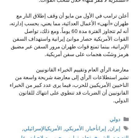
أعلن ترامب في الأول من مايو أن وقف إطلاق النار مع
طهران «أنهى» الأعمال العدائية، مما يعني، بحسب إدارته،
أنه لم تتجاوز الفترة مدة 60 يوماً. ومع ذلك، تواصل
القوات الأمريكية حصار موانئ إيرانية واستهداف السفن
الإيرانية، بينما تمنع قوات طهران مرور السفن عبر مضيق
هرمز وشنّت هجمات على سفن أمريكية.
معارضة الرأي العام وتقييم الخبراء القانونيين
تشير استطلاعات الرأي إلى معارضة شريحة واسعة من
الناخبين الأمريكيين للحرب، فيما يرى عدد كبير من الخبراء
القانونيين أن الضربات قد تنطوي على انتهاك للقانون
الدولي.
التصنيفات
دولي
الوسوم
إيران
,
إيرانأخبار
,
الأمريكي
,
الأمريكيالإسرائيلي
,
التصعيد
,
الشيوخ
,
تجاه
,
ترامب
,
حرب
,
صلاحيات
,
على
,