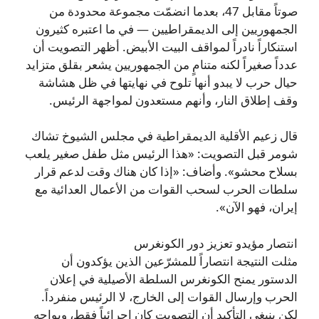
صوتاً مقابل 47، بعدما انضمّت مجموعة محدودة من
الجمهوريين إلى الديمقراطيين — في ما اعتبره كثيرون
استنكاراً نادراً لمواقف البيت الأبيض. أظهر التصويت أن
عدداً صغيراً لكنه متنامٍ من الجمهوريين يشعر بقلق متزايد
حيال حرب لا يبدو أنها تلوح في نهايتها في ظل هشاشة
وقف إطلاق النار، وأنهم مستعدون لمواجهة الرئيس.
قال زعيم الأقلية الديمقراطية في مجلس الشيوخ تشاك
شومر قبل التصويت: «هذا الرئيس مثل طفل صغير يلعب
بسلاح محشو». وأضاف: «إذا كان هناك وقت لدعم قرار
سلطات الحرب لسحب القوات من الأعمال العدائية مع
إيران، فهو الآن».
انتصار مؤيدو تعزيز دور الكونغرس
مثلت النتيجة انتصاراً للمشرّعين الذين يؤكدون أن
الدستور يمنح الكونغرس السلطة الأصيلية في إعلان
الحرب وإرسال القوات إلى الخارج، لا الرئيس منفرداً.
لكن ينبغي التأكيد أن التصويت كان إجرائياً فقط، ويواجه