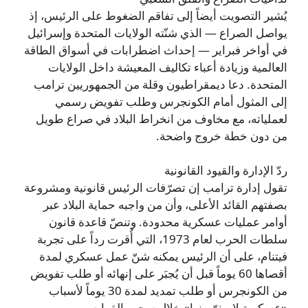
يُشير التصويت أيضاً إلى تفاقم الضغوط على الرئيس، إذ
يواصل الصراع — الذي شنّته الولايات المتحدة وإسرائيل
في أواخر فبراير — إحداث اضطرابات في أسواق الطاقة
العالمية وزيادة أعباء تكاليف المعيشة داخل الولايات
المتحدة. دعا ديمقراطيون وقلة من الجمهوريين ترامب
إلى المثول أمام الكونجرس وطلب تفويض رسمي
لعملياته، مع مخاوف من انخراط البلاد في صراع طويل
من دون خطة خروج واضحة.
ردّ الإدارة والقيود القانونية
تقول إدارة ترامب إن تصرّفات الرئيس قانونية ومشروعة
بصفتهم القائد الأعلى، وأن من واجبه حماية البلاد عبر
أوامر عمليات عسكرية محدودة. وتنصّ قاعدة قانون
سلطات الحرب لعام 1973، التي أُقرت رداً على تجربة
فيتنام، على أن الرئيس يمكنه شنّ عمل عسكري لمدة
أقصاها 60 يوماً قبل أن يُجبَر على إنهائه أو طلب تفويض
من الكونجرس أو طلب تمديد لمدة 30 يوماً لأسباب
«عسكرية لا مفرّ منها» خلال سحب القوات.