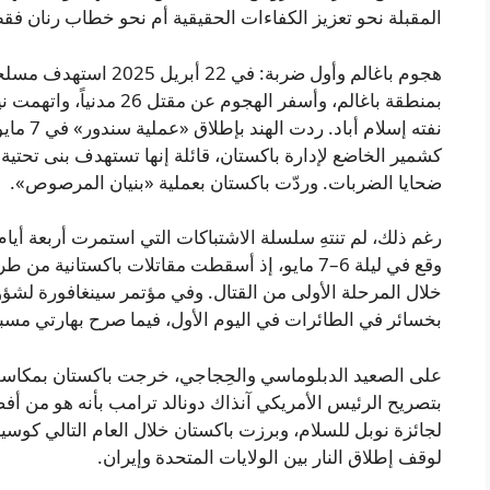
المقبلة نحو تعزيز الكفاءات الحقيقية أم نحو خطاب رنان فق
هجوم باغالم وأول ضربة: ف
بمنطقة باغالم، وأسفر الهجو
كشمير الخاضع لإدارة باكستان، قائلة إنها تستهدف بنى تحتية «
ضحايا الضربات. وردّت باكستان بعملية «بنيان المرصوص».
رغم ذلك، لم تنتهِ سلسلة الاشتباكات التي استمرت أربعة أي
خلال المرحلة الأولى من القتال. وفي مؤتمر سينغافورة لشؤون
بخسائر في الطائرات في اليوم الأول، فيما صرح بهارتي مسبق
على الصعيد الدبلوماسي والحِجاجي، خرجت باكستان بمكاسب 
لجائزة نوبل للسلام، وبرزت باكستان خلال العام التالي كوسيط
لوقف إطلاق النار بين الولايات المتحدة وإيران.