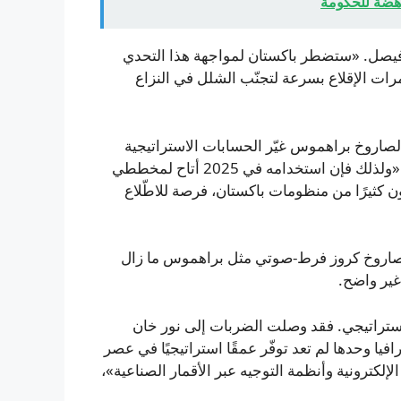
اهضة للحكومة
 فيصل. «ستضطر باكستان لمواجهة هذا التحدي
ت الإقلاع بسرعة لتجنّب الشلل في النزاع
 لصاروخ براهموس غيّر الحسابات الاستراتيجية
للطرفين. «براهموس لم يُستخدم من قبل في القتال»، قال، «ولذلك فإن استخدامه في 2025 أتاح لمخططي
ون كثيرًا من منظومات باكستان، فرصة للاطّلاع
مع صاروخ كروز فرط-صوتي مثل براهموس ما زال
 غير واضح.
 استراتيجي. فقد وصلت الضربات إلى نور خان
ا وحدها لم تعد توفّر عمقًا استراتيجيًا في عصر
إلكترونية وأنظمة التوجيه عبر الأقمار الصناعية»،