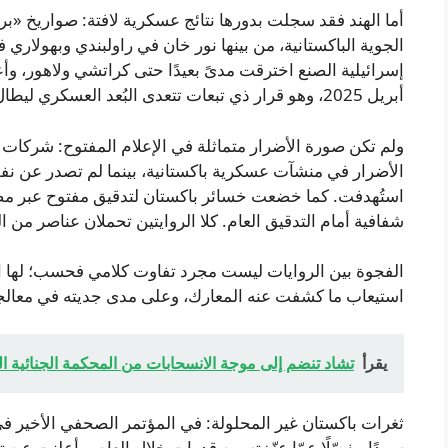
أما الهند فقد سجلت بدورها نتائج عسكرية لافتة: صواريخ «ب
الجوية الباكستانية، من بينها نور خان في راولبندي وبهولاري
أبريل 2025، وهو قرار ذي تبعات تتعدى البُعد العسكري ليطال الأمن المائي والاقتصادي بين البلدين.
ولم تكن صورة الأضرار متماثلة في الإعلام المفتوح: شركات ا
الأضرار في منشآت عسكرية باكستانية، بينما لم تصدر عن نف
استُهدفت. كما خضعت خسائر باكستان لتدقيق مفتوح عبر مص
شفافية أمام التدقيق العام. كلا الروايتين تحملان عناصر من الحق
الفجوة بين الروايات ليست مجرد تفاوت كلامي فحسب؛ له
استيعاب ما كشفت عنه المعارك، وعلى مدى جديته في معالج
يقرأ
تشاد تنضم إلى موجة الانسحابات من المحكمة الجنائية ال
ثغرات باكستان غير المحلولة: في المؤتمر الصحفي الأخير ف