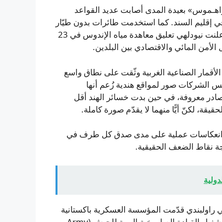
راهـموس» بعيدة المدى أصابت عديد القواعد
 في إقليم السند. كما استخدمت طائرات بدون طيّار
إسرائيلية الصنع اخترقت مدىً بعيدًا حتى كراتشي ولاهور، وأعلنت نيودلهي تعليق معاهدة مياه الإندوس في 23
لأقمار الصناعية الغربية وثّقت على نطاق واسع
س الشركات صور لمواقع هندية زُعم أنها
ادر معروفة، في حين بدت خسائر الهند أقل
يقة، لكنّ أيًّا منهما لا يقدّم صورة كاملة.
ا انعكاسات عملية على مدى صدق كل طرف في
ة نقاط الضعف الحقيقية.
دولية
ي راولبندي قدّمت المؤسسة العسكرية باكستانية
سردًا مفصّلًا عمّا عزّزته من قدرات خلال العام. وأعلنت عن تشغيل القيادة الصاروخية البرية للجيش (Army