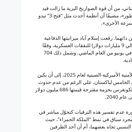
ني، من أن قوة الصواريخ البرية ما زالت قيد
التطوير. قال: «قوة الصواريخ تبدو وكأنها لا تزال في طور التطور»، مضيفًا أن أنظمة أحدث مثل “فتح-3” تبدو
لسرعة الأخرى».
اتهما. رفعت إسلام آباد ميزانيتها الدفاعية
بنسبة 20 بالمئة، مخصّصة 2.55 تريليون روبية باكستانية (حوالي 9 مليارات دولار) للنفقات العسكرية، وفقًا
لمستندات الميزانية التي قدّمها وزير المالية محمد أوروبيزب في يونيو من العام الماضي. وشمل ذلك 704
أشارت تقارير، من ضمنها تقرير لجنة المراجعة الاقتصادية والأمنية الأميركية-الصينية لعام 2025، إلى أن بكين
إلى 40 مقاتلة من طراز J-35A من الجيل الخامس لباكستان، على الرغم من عدم حدوث
تسليمات حتى الآن. وفي ديسمبر 2025، أخطرت واشنطن الكونغرس بحزمة مقترحة قيمتها 686 مليون دولار
ورة عدم تفسير هذه الترقيات كتحوّل مباشر في
 مجرد سباق في نمط “الملكة الحمراء”، حيث
نسبي تجاه بعضهما، أم أن أحد الطرفين