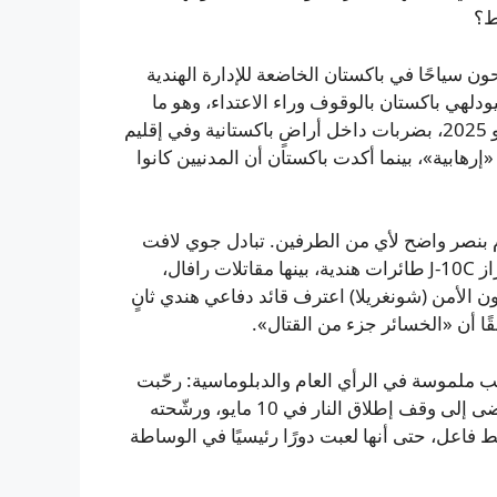
ط؟
ي 22 أبريل 2025 استهدف مسلحون سياحًا في باكستان الخاضعة للإدارة الهندية
م عن مقتل 26 مدنياً، واتهمت نيودلهي باكستان بالوقوف وراء الاعتداء، وهو ما
نفته إسلام أباد. ردت الهند بإطلاق «عملية سندور» في 7 مايو 2025، بضربات داخل أراضٍ باكستانية وفي إقليم
إرهابية»، بينما أكدت باكستان أن المدنيين كانوا
ام بنصر واضح لأي من الطرفين. تبادل جوي لافت
وقع في ليلة 6–7 مايو، إذ أسقطت مقاتلات باكستانية من طراز J-10C طائرات هندية، بينها مقاتلات رافال،
 الأمن (شونغريلا) اعترف قائد دفاعي هندي ثانٍ
ًا أن «الخسائر جزء من القتال».
ملموسة في الرأي العام والدبلوماسية: رحّبت
بتصريح الرئيس الأمريكي آنذاك دونالد ترامب بأنه هو من أفضى إلى وقف إطلاق النار في 10 مايو، ورشّحته
 فاعل، حتى أنها لعبت دورًا رئيسيًا في الوساطة