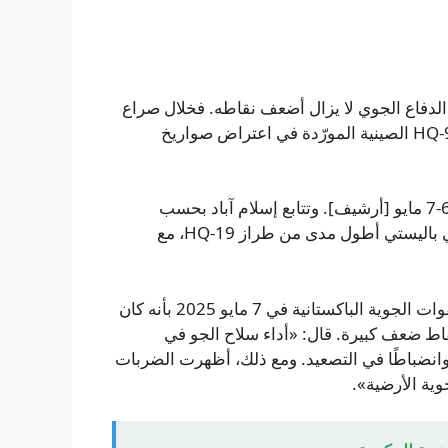
الدفاع الجوي لا يزال أضعف نقاطه. فخلال صراع
مايو 2025 أخفقت منظومة الصواريخ المضادة للطائرات HQ-9B الصينية المورّدة في اعتراض صواريخ
تعرّضت مسجد في موردكي لضربات بالصواريخ الهندية ليلة 6-7 مايو [أرشيف]. وتتابع إسلام آباد بحسب
المحلل الدفاعي يامين، السعي لاقتناء منظومة دفاع صاروخي باليستي أطول مدى من طراز HQ-19، مع
وصف فيصل، المحلل المقيم في سيدني، الأداء الافتتاحي للقوات الجوية الباكستانية في 7 مايو 2025 بأنه كان
قاط ضعف كبيرة. قال: «أداء سلاح الجو في
ا وانضباطًا في التصعيد. ومع ذلك، أظهرت الضربات
ية الأرضية».