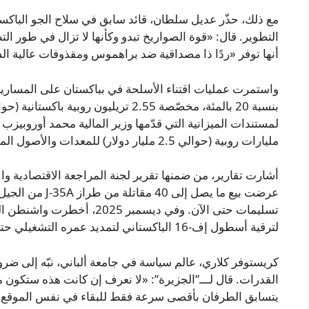
مع ذلك، حذّر عديل سلطان، قائد سابق في سلاح الجو الباكستا
أنها توفر «ردًا ذا مصداقية ضد براهموس ومقذوفات عالية ا
واستمرت عمليات اقتناء الأسلحة في بباكستان على المسارين ذ
مليارات روبية (حوالي 2.5 مليار دولار) للمعدات والأصول المادية.
عرضت بيع ما يصل 
لترقية أسطول إف-16 الباكستاني لتمديد عمره التشغيلي حتى عام 2040.
كريستوفر كلاري، عالم سياسة في جامعة ألباني، نبّه إلى ضر
القدرات. قال لـــ”الجزيرة”: «لا نعرف إن كانت هذه ستكون
يتسابق الطرفان بأقصى سرعة فقط للبقاء في نفس الموقع ال