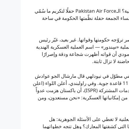
في مسرح نور خان بمدينة راولبندي أقامت قوات الجوّ الروسية؟ الـPakistan Air Force حفلًا لتكريم ما سُمّي
مساء الجمعة حفلة نظّمتها الحكومة في ساحة
تروّجه حكومتها وقواتها. غير بعيد، غيّر رئيس
صورة ملفه على منصة X إلى شعار العملية «سِندور» — اسم العملية العسكرية الهندية
 كتب مودي أن قواته أظهرت شجاعة ودقة وإصرارًا
ضنة لا تزال ثابتة.
ي مطوّل في نيودلهي قال مارشال الجو عوادش
كومار بهارتي إن الهند «دمرت 13 طائرة باكستانية» وضربت 11 قاعدة جوية. وفي راولبندي، أعلن اللواء (اعلن
اللواء) أحمد شريف شودري، مدير إدارة العلاقات العامة للخدمات المشتركة (ISPR)، أن باكستان هزمت عدواً
ّها أظهرت «10 في المئة» فقط من إمكانياتها العسكرية: «نحن مستعدون، ومن
علنية لا تغطي على الأسئلة الجوهرية: هل
التي كشفتها المعارك؟ وهل تتجه خطواتهما