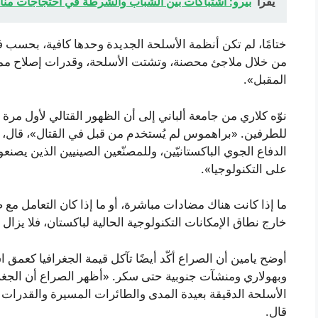
يقرأ
بيرو: اشتباكات بين الشباب والشرطة في احتجاجات من
ختامًا، لم تكن أنظمة الأسلحة الجديدة وحدها كافية، بحسب
من خلال ملاجئ محصنة، وتشتت الأسلحة، وقدرات إصلاح ممرا
المقبل».
نوّه كلاري من جامعة ألباني إلى أن الظهور القتالي لأول مرة
الدفاع الجوي الباكستانيّين، وللمصنّعين الصينيين الذين يصنع
على التكنولوجيا».
ما إذا كانت هناك مضادات مباشرة، أو ما إذا كان التعامل 
خارج نطاق الإمكانات التكنولوجية الحالية لباكستان، فلا يزال
أوضح يامين أن الصراع أكّد أيضًا تآكل قيمة الجغرافيا كعمق
وبهولاري ومنشآت جنوبية حتى سكر. «أظهر الصراع أن الجغرافي
الأسلحة الدقيقة بعيدة المدى والطائرات المسيرة والقدرات ال
قال.