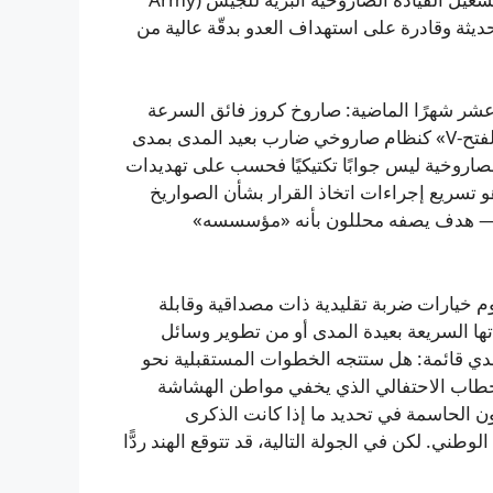
وّدة بتقنيات حديثة وقادرة على استهداف العدو بدقّة عالية من
شر شهرًا الماضية: صاروخ كروز فائق السرعة
«الفتح-III»، و«الفتح-IV» بمدى معلن نحو 750 كيلومترًا، و«الفتح-V» كنظام صاروخي ضارب بعيد المدى بمدى
لقوة الصاروخية ليس جوابًا تكتيكيًا فحسب على تهديدات
هو تسريع إجراءات اتخاذ القرار بشأن الصواريخ
وي — هدف يصفه محللون بأنه «مؤسسسه»
م خيارات ضربة تقليدية ذات مصداقية وقابلة
تها السريعة بعيدة المدى أو من تطوير وسائل
تحدي قائمة: هل ستتجه الخطوات المستقبلية نحو
خطاب الاحتفالي الذي يخفي مواطن الهشاشة
ن الحاسمة في تحديد ما إذا كانت الذكرى
طني. لكن في الجولة التالية، قد تتوقع الهند ردًّا