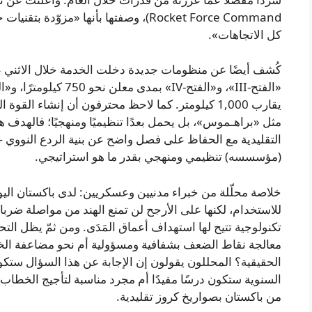
Rocket Force Command)، وصفتها بأنها «مز
كل الاتجاهات».
كُشف أيضًا عن منظومات جديدة دخلت الخدمة خلال الاثني ع
يقارب 1,000 كيلومتر. كما لاحظ محترفون أن إنشاء ا
مثل «براهـموس»، بل يحمل بعدًا تنظيميًا ومنهجيًا؛ فالهدف 
التقليدية مع الحفاظ على فصل واضح عن بنية الردع النو
(مؤسسسه) تنظيمي ومنهجي بقدر ما هو استراتيجي.
خلاصة محلّلة من خبراء مدنيين وعسكريين: لدى باكستان اليو
للاستخدام، لكنها على الأرجح لن تمنع الهند من مواصلة ضربا
تكنولوجية تتيح لها استهداف أعماق المَدَى. ومن ثمّ يظل ال
معالجة نقاط الضعف بشفافية ومسؤولية أم نحو مضاعفة ال
الحقيقية؟ المحللون يقولون إن الإجابة عن هذا السؤال ستكو
السنوية ستكون درسًا مفيدًا أم مجرد مناسبة لتأجيج الخطاب الو
من باكستان بصواريخ كروز تقليدية.