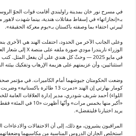
بـ«إنجازاتها» في إسقاط مقاتلات هندية، بينما شهدت لاهور 
ليبرتي احتفاء بما وصفته باكستان بـ«يوم معركة الحقيقة».
وعلى الجانب الآخر من الحدود، احتفلت الهند هي الأخرى بنصر 
الوزراء ناريندرا مودي 
في مايو 2025 — وحثّ كل هندي على أن يفعل المثل.
استثنائيين، وأن عزيمتهم على هزيمة الإرهاب وتفكيك بيئته الحا
وضعت الحكومتان جيوشهما أمام الكاميرات. في مؤتمر صحف
«أكبر منها بخمس مرات» وأن
يريد اختبارنا فليتفضل».
المراقبون يشيرون، مع ذلك، إلى أن الاحتفالات والادعاءات ال
استخلص الجاران الدروس المناسبة من مكاسبهما وضعفاتهما 