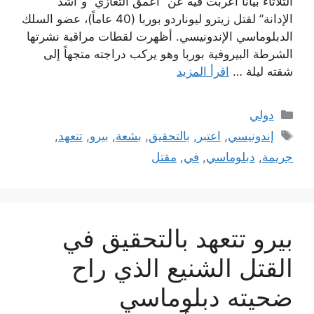
الثلاثاء بياناً أعربت فيه عن “أعمق التعازي” و”أشدّ
الإدانة” لقتل زيترو ليوناردو بوربا (40 عاماً)، عضو السلك
الدبلوماسي الإندونيسي. أظهرت لقطات مراقبة نشرتها
الشرطة البيروفية بوربا وهو يركب دراجته متجهاً إلى
شقته ليلة …
اقرأ المزيد
التصنيفات
دولي
الوسوم
إندونيسي
,
اعتبر
,
بالتحقيق
,
بشعة
,
بيرو
,
تتعهد
,
جريمة
,
دبلوماسي
,
في
,
مقتل
بيرو تتعهد بالتحقيق في
القتل الشنيع الذي راح
ضحيته دبلوماسي