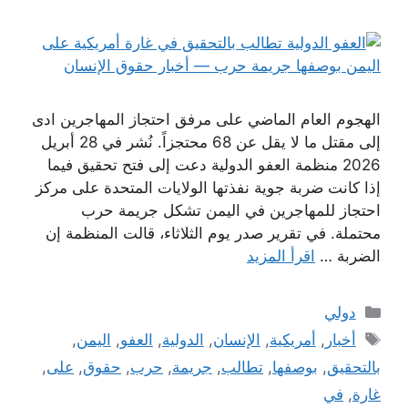
الهجوم العام الماضي على مرفق احتجاز المهاجرين ادى
إلى مقتل ما لا يقل عن 68 محتجزاً. نُشر في 28 أبريل
2026 منظمة العفو الدولية دعت إلى فتح تحقيق فيما
إذا كانت ضربة جوية نفذتها الولايات المتحدة على مركز
احتجاز للمهاجرين في اليمن تشكل جريمة حرب
محتملة. في تقرير صدر يوم الثلاثاء، قالت المنظمة إن
الضربة …
اقرأ المزيد
التصنيفات
دولي
الوسوم
أخبار
,
أمريكية
,
الإنسان
,
الدولية
,
العفو
,
اليمن
,
بالتحقيق
,
بوصفها
,
تطالب
,
جريمة
,
حرب
,
حقوق
,
على
,
غارة
,
في