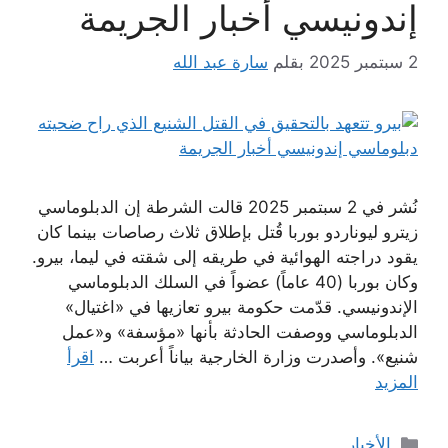
إندونيسي أخبار الجريمة
2 سبتمبر 2025
بقلم
سارة عبد الله
نُشر في 2 سبتمبر 2025 قالت الشرطة إن الدبلوماسي
زيترو ليوناردو بوربا قُتل بإطلاق ثلاث رصاصات بينما كان
يقود دراجته الهوائية في طريقه إلى شقته في ليما، بيرو.
وكان بوربا (40 عاماً) عضواً في السلك الدبلوماسي
الإندونيسي. قدّمت حكومة بيرو تعازيها في «اغتيال»
الدبلوماسي ووصفت الحادثة بأنها «مؤسفة» و«عمل
شنيع». وأصدرت وزارة الخارجية بياناً أعربت …
اقرأ
المزيد
التصنيفات
الأخبار