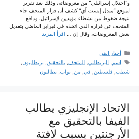
و”احتلال إسرائيلي” من معروضاته، وذلك بعد تقرير
لموقع “ميدل إيست آي” كشف أن قرار المتحف جاء
نتيجة ضغوط من نشطاء مؤيدين لإسرائيل. ودافع
المتحف عن قراره الذي اتخذه في فبراير الماضي بتعديل
بعض المعروضات، وقال إن …
اقرأ المزيد
التصنيفات
أخبار الفن
الوسوم
اسم
,
البريطاني
,
المتحف
,
بالتحقيق
,
بريطانيون
,
شطب
,
فلسطين
,
في
,
من
,
نواب
,
يطالبون
الاتحاد الإنجليزي يطالب
الفيفا بالتحقيق مع
الأرجنتين بسبب لافتة