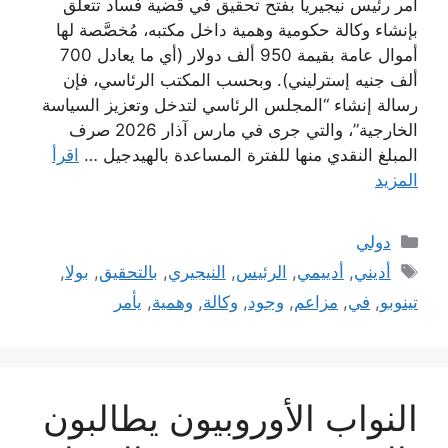
أمر رئيس نيجيريا بفتح تحقيق في قضية فساد تتعلق
بإنشاء وكالة حكومية وهمية داخل مكتبه، مُخصَّصة لها
أموال عامة بقيمة 950 ألف دولار (أي ما يعادل 700
ألف جنيه إسترليني). وبحسب المكتب الرئاسي، فإن
رسالة إنشاء “المجلس الرئاسي لتدخل وتعزيز السياسة
الخارجية”، والتي جرى في مارس آذار 2026 صرف
المبلغ النقدي منها للفترة المساعدة بالهيدجيل …
اقرأ
المزيد
التصنيفات
دولي
الوسوم
أديني
,
أدييمي
,
الرئيس
,
النيجيري
,
بالتحقيق
,
بولا
,
تينوبو
,
في
,
مزاعم
,
وجود
,
وكالة
,
وهمية
,
يأمر
النواب الأوروبيون يطالبون