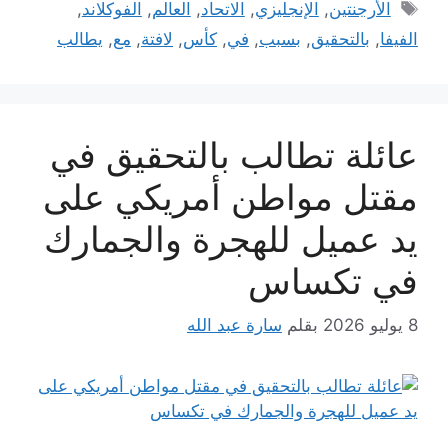
الوسوم
الأرجنتين
,
الإنجليزي
,
الاتحاد
,
العالم
,
الفوكلاند
,
الفيفا
,
بالتحقيق
,
بسبب
,
في
,
كأس
,
لافتة
,
مع
,
يطالب
عائلة تطالب بالتحقيق في
مقتل مواطن أمريكي على
يد عميل للهجرة والجمارك
في تكساس
8 يوليو 2026
بقلم
سارة عبد الله