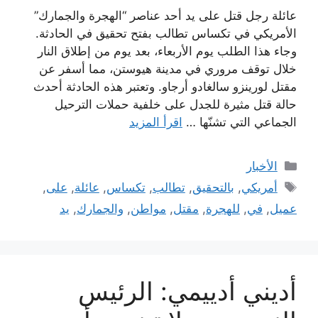
عائلة رجل قتل على يد أحد عناصر “الهجرة والجمارك”
الأمريكي في تكساس تطالب بفتح تحقيق في الحادثة.
وجاء هذا الطلب يوم الأربعاء، بعد يوم من إطلاق النار
خلال توقف مروري في مدينة هيوستن، مما أسفر عن
مقتل لورينزو سالغادو أرجاو. وتعتبر هذه الحادثة أحدث
حالة قتل مثيرة للجدل على خلفية حملات الترحيل
الجماعي التي تشنّها …
اقرأ المزيد
التصنيفات
الأخبار
الوسوم
أمريكي
,
بالتحقيق
,
تطالب
,
تكساس
,
عائلة
,
على
,
عميل
,
في
,
للهجرة
,
مقتل
,
مواطن
,
والجمارك
,
يد
أديني أدييمي: الرئيس