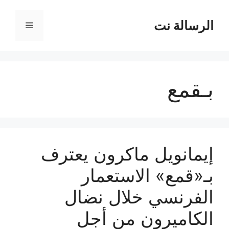
نتقل
لى
الرسالة نت
القائمة
لمحتوى
بـقمع
إيمانويل ماكرون يعترف
بـ«قمع» الاستعمار
الفرنسي خلال نضال
الكاميرون من أجل