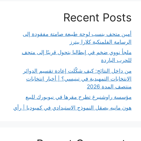
Recent Posts
أمين متحف ينسب لوحة طبيعة صامتة مفقودة إلى
الرسامة الفلمنكية كلارا بيترز
ملجأ نووي ضخم في إيطاليا يتحول قريبًا إلى متحف
للحرب الباردة
من داخل النتائج: كيف شكّلت إعادة تقسيم الدوائر
الانتخابات التمهيدية في تينيسي؟ | أخبار انتخابات
منتصف المدة 2026
مؤسسة راوشنبرغ تطرح مقرها في نيويورك للبيع
هون مانيه يصقل النموذج الاستبدادي في كمبوديا | رأي