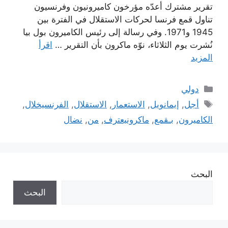
تقرير مشترك أعدّه مؤرخون كاميرونيون وفرنسيون
تناول قمع فرنسا لحركات الاستقلال في الفترة بين
1945 و1971. وفي رسالة إلى رئيس الكاميرون بول بيا
نُشرت يوم الثلاثاء، نوّه ماكرون بأن التقرير …
اقرأ
المزيد
التصنيفات
دولي
الوسوم
أجل
,
إيمانويل
,
الاستعمار
,
الاستقلال
,
الفرنسيخلال
,
الكاميرون
,
بـقمع
,
ماكرونيعترف
,
من
,
نضال
البحث
البحث