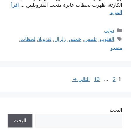
الكارثة، ظهرت لحظات عابرة منحت الفنزويليين …
اقرأ
المزيد
التصنيفات
دولي
الوسوم
القلوب
,
تلمس
,
خمس
,
زلزال
,
فنزويلا
,
لحظات
,
منقذو
Page
Page
Page
1
2
…
10
التالي
→
البحث
البحث