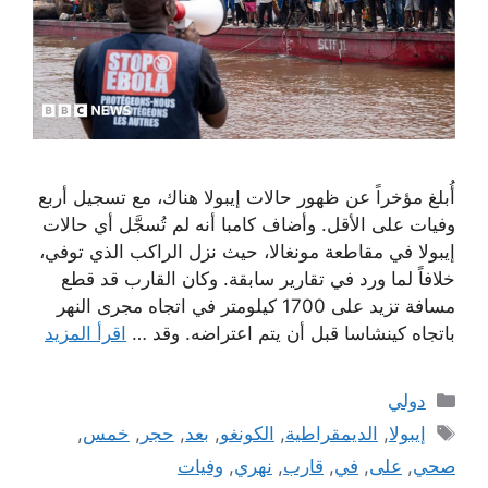
أُبلغ مؤخراً عن ظهور حالات إيبولا هناك، مع تسجيل أربع
وفيات على الأقل. وأضاف كامبا أنه لم تُسجَّل أي حالات
إيبولا في مقاطعة مونغالا، حيث نزل الراكب الذي توفي،
خلافاً لما ورد في تقارير سابقة. وكان القارب قد قطع
مسافة تزيد على 1700 كيلومتر في اتجاه مجرى النهر
باتجاه كينشاسا قبل أن يتم اعتراضه. وقد …
اقرأ المزيد
التصنيفات
دولي
الوسوم
إيبولا
,
الديمقراطية
,
الكونغو
,
بعد
,
حجر
,
خمس
,
صحي
,
على
,
في
,
قارب
,
نهري
,
وفيات