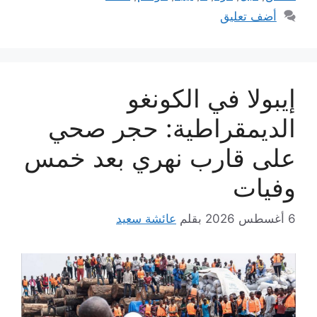
أضف تعليق
إيبولا في الكونغو
الديمقراطية: حجر صحي
على قارب نهري بعد خمس
وفيات
6 أغسطس 2026
بقلم
عائشة سعيد