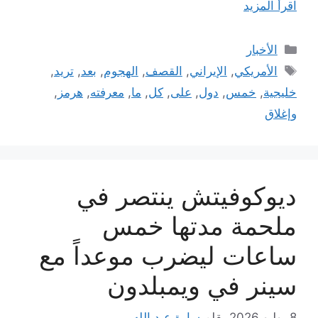
اقرأ المزيد
التصنيفات
الأخبار
الوسوم
الأمريكي
,
الإيراني
,
القصف
,
الهجوم
,
بعد
,
تريد
,
خليجية
,
خمس
,
دول
,
على
,
كل
,
ما
,
معرفته
,
هرمز
,
وإغلاق
ديوكوفيتش ينتصر في
ملحمة مدتها خمس
ساعات ليضرب موعداً مع
سينر في ويمبلدون
8 يوليو 2026
بقلم
سارة عبد الله