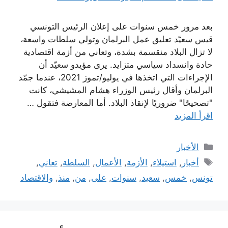
بعد مرور خمس سنوات على إعلان الرئيس التونسي
قيس سعيّد تعليق عمل البرلمان وتولي سلطات واسعة،
لا تزال البلاد منقسمة بشدة، وتعاني من أزمة اقتصادية
حادة وانسداد سياسي متزايد. يرى مؤيدو سعيّد أن
الإجراءات التي اتخذها في يوليو/تموز 2021، عندما جمّد
البرلمان وأقال رئيس الوزراء هشام المشيشي، كانت
"تصحيحًا" ضروريًا لإنقاذ البلاد. أما المعارضة فتقول …
اقرأ المزيد
التصنيفات
الأخبار
الوسوم
أخبار
,
استيلاء
,
الأزمة
,
الأعمال
,
السلطة
,
تعاني
,
تونس
,
خمس
,
سعيد
,
سنوات
,
على
,
من
,
منذ
,
والاقتصاد