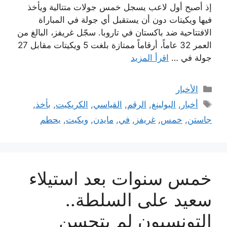
إذ أصبح أول لاعب يسجل خمس جولات متتالية ويأخذ
فيها ويكيتات دون أن يستقبل أي جولة في المباراة
الافتتاحية ضد باكستان في تاروبا. سجّل غريفز، البالغ من
العمر 32 عاماً، أرقاماً ممتازة بلغت 5 ويكيتات مقابل 27
جولة في …
اقرأ المزيد
التصنيفات
الأخبار
الوسوم
أخبار
,
البولينغ
,
الرقم
,
القياسي
,
الكريكيت
,
بأخذ
,
جاستن
,
خمس
,
غريفز
,
في
,
مايدن
,
ويكيت
,
يحطم
خمس سنوات بعد استيلاء
سعيد على السلطة..
التونسيون لم يتحسن