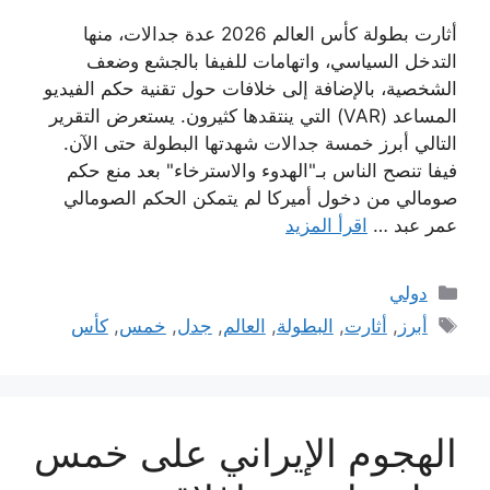
أثارت بطولة كأس العالم 2026 عدة جدالات، منها
التدخل السياسي، واتهامات للفيفا بالجشع وضعف
الشخصية، بالإضافة إلى خلافات حول تقنية حكم الفيديو
المساعد (VAR) التي ينتقدها كثيرون. يستعرض التقرير
التالي أبرز خمسة جدالات شهدتها البطولة حتى الآن.
فيفا تنصح الناس بـ"الهدوء والاسترخاء" بعد منع حكم
صومالي من دخول أميركا لم يتمكن الحكم الصومالي
عمر عبد …
اقرأ المزيد
التصنيفات
دولي
الوسوم
أبرز
,
أثارت
,
البطولة
,
العالم
,
جدل
,
خمس
,
كأس
الهجوم الإيراني على خمس