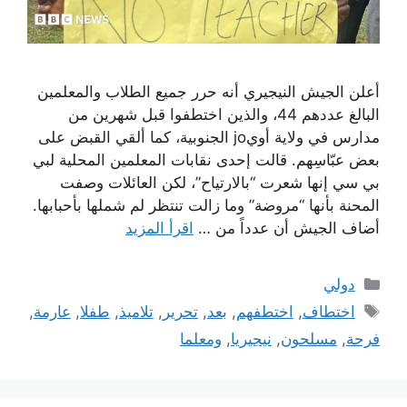
أعلن الجيش النيجيري أنه حرر جميع الطلاب والمعلمين
البالغ عددهم 44، والذين اختطفوا قبل شهرين من
مدارس في ولاية أويjo الجنوبية، كما ألقي القبض على
بعض عبّاسِهم. قالت إحدى نقابات المعلمين المحلية لبي
بي سي إنها شعرت “بالارتياح”، لكن العائلات وصفت
المحنة بأنها “مروضة” وما زالت تنتظر لم شملها بأحبابها.
أضاف الجيش أن عدداً من …
اقرأ المزيد
التصنيفات
دولي
الوسوم
اختطاف
,
اختطفهم
,
بعد
,
تحرير
,
تلاميذ
,
طفلا
,
عارمة
,
فرحة
,
مسلحون
,
نيجيريا
,
ومعلما