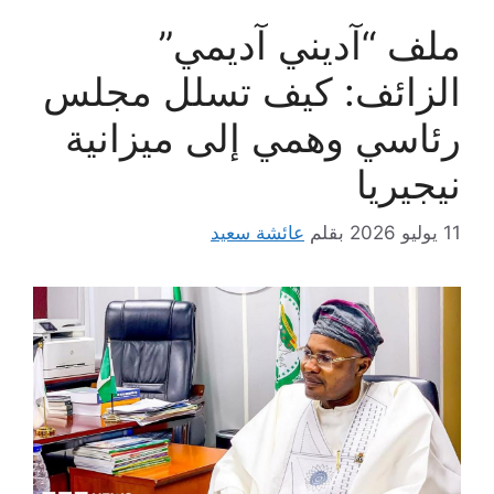
ملف “آديني آديمي”
الزائف: كيف تسلل مجلس
رئاسي وهمي إلى ميزانية
نيجيريا
11 يوليو 2026
بقلم
عائشة سعيد