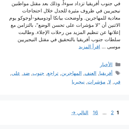
في جنوب أفريقيا تزداد سوءاً، وذلك بعد مقتل مواطنين
نيجيريين في ظروف مثيرة للجدل خلال احتجاجات
معادية للمهاجرين. وأوضحت بيانكا أودوميغو-أوجوكو يوم
الاثنين أن "لا مؤشرات على تحسن الوضع"، بالتزامن مع
إعلانها عن تنظيم المزيد من رحلات الإجلاء. وطالبت
سلطات جنوب أفريقيا بالتحقيق في مقتل النيجيريين
موسى …
اقرأ المزيد
التصنيفات
الأخبار
الوسوم
أفريقيا
,
العنف
,
المهاجرين
,
تراجع
,
جنوب
,
ضد
,
على
,
في
,
لا
,
مؤشرات
,
نيجيريا
Page
Page
Page
1
2
…
16
التالي
→