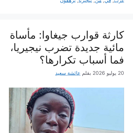
غرب
,
في
,
من
,
نيجيريا
,
يزهقون
كارثة قوارب جيغاوا: مأساة
مائية جديدة تضرب نيجيريا،
فما أسباب تكرارها؟
20 يوليو 2026
بقلم
عائشة سعيد