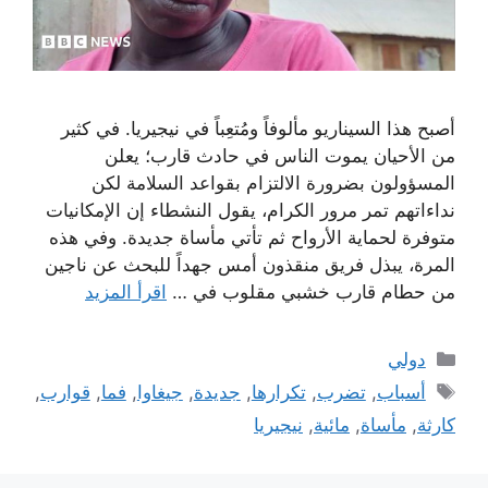
أصبح هذا السيناريو مألوفاً ومُتعِباً في نيجيريا. في كثير
من الأحيان يموت الناس في حادث قارب؛ يعلن
المسؤولون بضرورة الالتزام بقواعد السلامة لكن
نداءاتهم تمر مرور الكرام، يقول النشطاء إن الإمكانيات
متوفرة لحماية الأرواح ثم تأتي مأساة جديدة. وفي هذه
المرة، يبذل فريق منقذون أمس جهداً للبحث عن ناجين
من حطام قارب خشبي مقلوب في …
اقرأ المزيد
التصنيفات
دولي
الوسوم
أسباب
,
تضرب
,
تكرارها
,
جديدة
,
جيغاوا
,
فما
,
قوارب
,
كارثة
,
مأساة
,
مائية
,
نيجيريا