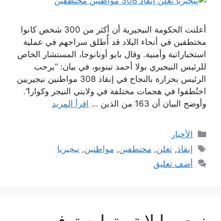
أعلنت الحكومة النيجيرية أن أكثر من 300 شخص كانوا
مختطفين في أنحاء البلاد قد أُطلق سراحهم في عملية
استخباراتية وأمنية. وقال بايو أونانوجا، المستشار الخاص
للرئيس النيجيري بولا أحمد تينوبو، في بيان: “يرحب
الرئيس بحرارة بالنجاح في إنقاذ 308 مواطنين نيجيريين
اختُطفوا في هجمات مختلفة في ولايتي النيجر وكوارا”.
وأوضح البيان أن 163 من الذين …
اقرأ المزيد
التصنيفات
الأخبار
الوسوم
إنقاذ
,
تعلن
,
مختطفين
,
مواطنين
,
نيجيريا
أضف تعليق
نيجيريا لا تستطيع توفير