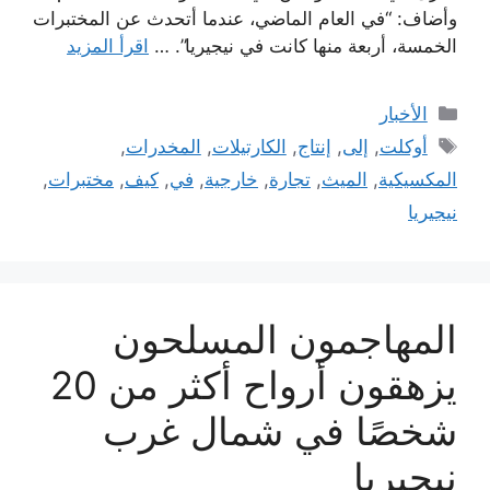
وأضاف: “في العام الماضي، عندما أتحدث عن المختبرات
الخمسة، أربعة منها كانت في نيجيريا”. …
اقرأ المزيد
التصنيفات
الأخبار
الوسوم
أوكلت
,
إلى
,
إنتاج
,
الكارتيلات
,
المخدرات
,
المكسيكية
,
الميث
,
تجارة
,
خارجية
,
في
,
كيف
,
مختبرات
,
نيجيريا
المهاجمون المسلحون
يزهقون أرواح أكثر من 20
شخصًا في شمال غرب
نيجيريا