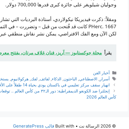
وجوليان شيلويغر على جائزة كبرى قدرها 700,000 دولار.
ومقلاً: ذكرت فيديريكا نيكولاردي، أستاذة البرديات التي تشا
PHerc. 1667 كانت قد فُتحت من قبل – وتضررت – في
لكن الآن ومع الفك الافتراضي، يمكن نشر نقاش منطقي عبر 
يقرأ
مجلة جوكستابوز — آريز، فنان غلاف مرتان، يفتتح معر
التصنيفات
أخبار الفن
الوسوم
أسرار
,
الاصطناعي
,
الباحثون
,
الذكاء
,
لفائف
,
لفك
,
هركولانيوم
,
يستخ
انهيار سقف مركز تعليمي في باكستان يودي بحياة 14 طفلاً على الأقل
إنجلترا ضد الكونغو الديمقراطية: دور ا
كأس العالم 2026
© 2026 الرسالة نت
• Built with
قالب GeneratePress