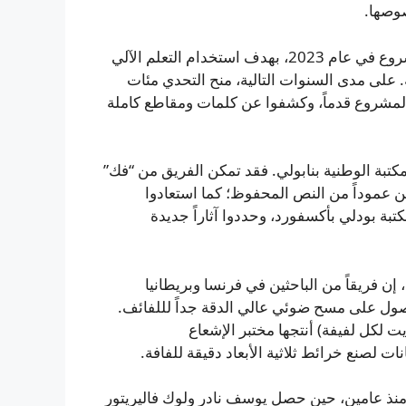
وصها.
هنا يأتي دور “تحدي فيزوف”. أطلقت جامعة كنتاكي هذا المشروع في عام 2023، بهدف استخدام التعلم الآلي
 على مدى السنوات التالية، منح التحدي مئات
 المشروع قدماً، وكشفوا عن كلمات ومقاطع كاملة
كتبة الوطنية بنابولي. فقد تمكن الفريق من “فك”
ح بقراءة عشرين عموداً من النص المحفوظ؛ كما استعادوا
 (PHerc. 172) محفوظة في مكتبة بودلي بأكسفورد، وحددوا آثاراً جديدة
 فريقاً من الباحثين في فرنسا وبريطانيا
ول على مسح ضوئي عالي الدقة جداً لللفائف.
ل أكبر مجموعة بيانات (تبلغ قرابة 300 تيرابايت لكل لفيفة) أنتجها مختبر الإشعاع
 لصنع خرائط ثلاثية الأبعاد دقيقة للفافة.
منذ عامين، حين حصل يوسف نادر ولوك فاليريتور