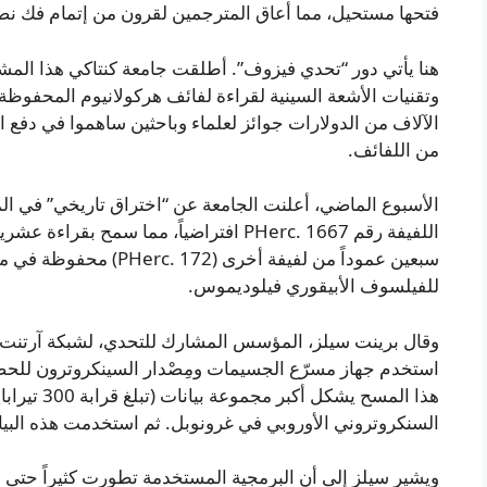
فتحها مستحيل، مما أعاق المترجمين لقرون من إتمام فك نص
وتقنيات الأشعة السينية لقراءة لفائف هركولانيوم المحفوظة.
الآلاف من الدولارات جوائز لعلماء وباحثين ساهموا في دفع
من اللفائف.
الأسبوع الماضي، أعلنت الجامعة عن “اختراق تاريخي” في الم
اللفيفة رقم PHerc. 1667 افتراضياً، مما سم
سبعين عموداً من لفيفة أخرى
للفيلسوف الأبيقوري فيلوديموس.
وقال برينت سيلز، المؤسس المشارك للتحدي، لشبكة آرتنت، إن
استخدم جهاز مسرّع الجسيمات ومِصْدار السينكروترون للحص
هذا المسح يشك
السنكروتروني الأوروبي في غرونوبل. ثم استخدمت هذه البيانات
ويشير سيلز إلى أن البرمجية المستخدمة تطورت كثيراً حتى 