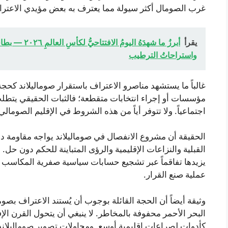
غرب الصومال أكثر سيولة مما يعترف به بعض مؤيدي الاعتر
يقرأ
أبرزُ ما شهدَهُ 
واستراحاتُ الترطيب
غالباً ما يستشهد مناصرو الاعتراف باستقرار صوماليلاند كحجة
مؤسسات أو إجراء انتخابات متقطعة؛ فالثبات الحقيقي يتطلب ش
اجتماعياً. ولا تتوفر أياً من هذه الشروط في الإقليم الصومال
الحقيقة أن مشروع الانفصال في صوماليلاند يواجه مقاومة داخل
القبلية والنزاعات الإقليمية والرؤى المتباينة للحكم دون حل.
يزيدها تفاقماً عبر تشجيع حسابات سياسية صفرية المكاسب 
عملية صنع القرار.
وثيقة أيضاً أن الحجة القائلة بوجوب أن يُستند الاعتراف بصوما
البحر الأحمر محفوفة بالمخاطر. لا ينبغي أن يتحول القرن الإ
كأدوات لصراعات إقليمية أوسع. ومحاولات تصوير صوماليلاند