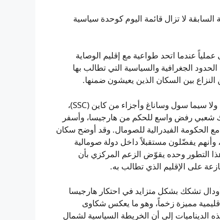
السابقة لا تزال قائمة اليوم كوحدة سياسية
 نال استقلالاً مؤقتاً في حزيران/يونيو 1960 انتهى عملياً عندما اتحد طواعية مع إقليم الوصاية
لحدود الجغرافية والسياسية التي تطالب بها
 النزاع بين السكان الذين يعيشون ضمنها.
على مدى العامين الماضيين برهنت مناطق شرق صوماليلاند؛ ولا سيما سول وساناغ وأجزاء من كاين (SSC)،
ك شعبي رفض واسع للحكم من هارجيسا، وأسفر
ع الحكومة الفيدرالية للصومال. وقد أوضح سكان
وأنهم يفضّلون مستقبلاً داخل دولة صومالية
ذا التطور وحده يقوّض الزعم المركزي بأن
ازعة على الإقليم الذي تطالب به.
أودال تشكك بشكل متزايد في احتكار هارجيسا
قليمية مميزة زخماً، وهو ما يعكس شكاوى
ذه الديناميات إلى أن الخريطة السياسية لشمال