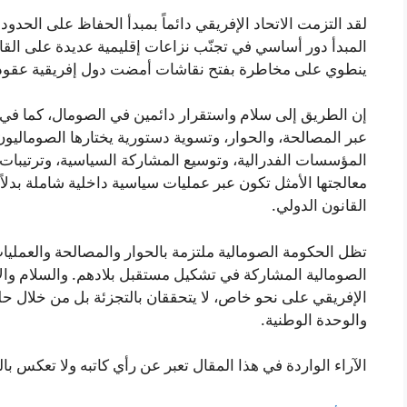
لقد التزمت الاتحاد الإفريقي دائماً بمبدأ الحفاظ على الحدود
المبدأ دور أساسي في تجنّب نزاعات إقليمية عديدة على القا
ينطوي على مخاطرة بفتح نقاشات أمضت دول إفريقية عقوداً 
إن الطريق إلى سلام واستقرار دائمين في الصومال، كما في مع
عبر المصالحة، والحوار، وتسوية دستورية يختارها الصومال
المؤسسات الفدرالية، وتوسيع المشاركة السياسية، وترتيبات ا
معالجتها الأمثل تكون عبر عمليات سياسية داخلية شاملة بدلا
القانون الدولي.
تظل الحكومة الصومالية ملتزمة بالحوار والمصالحة والعمليات
الصومالية المشاركة في تشكيل مستقبل بلادهم. والسلام والا
الإفريقي على نحو خاص، لا يتحققان بالتجزئة بل من خلال حل
والوحدة الوطنية.
الآراء الواردة في هذا المقال تعبر عن رأي كاتبه ولا تعكس ب