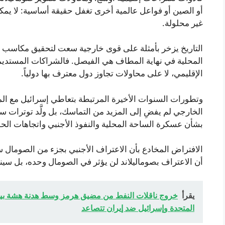
أو الصين أو فواعل عالمية أخرى تغفل حقيقة أساسية: لا يمكن
غير محلولة.
التاريخ يزخر بأمثلة على قوى خارجية سعت لتحقيق مكاسب اس
المحلية في نهاية المطاف هي الفيصل. فالشراكات المستديمة
الإقليمي، لا على محاولات تجاوز دول معترف بها دولياً.
وتطورات السنوات الأخيرة المرتبطة بتعاطي إسرائيل مع الم
الخارجي لم يفضِ إلى المزيد من التماسك، بل ولَّد توترات 
بشأن عسكرة الساحة المحلية والنفوذ الأجنبي واتجاهات الحوك
الافتراض المخادع بأن الاعتراف الأجنبي بجزء من الصومال سيتر
أن الاعتراف بصوماليلاند لن يؤثر في الصومال وحده، بل سين
يقرأ
خروج ناقلات النفط من مضيق هرمز وسط هدنة هشة بين ا
المتحدة وإسرائيل ضد إيران تتصاعد