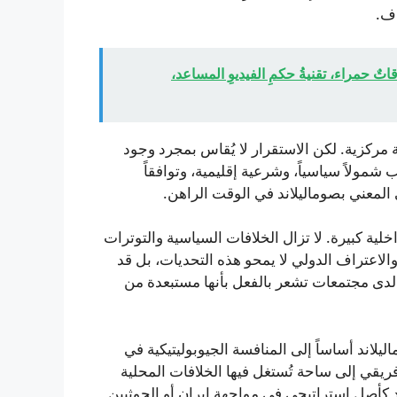
اف.
اليومُ الافتتاحيُّ لكأسِ العالمِ ٢٠٢٦ — بطاقاتٌ حمراء، تقنيةُ حكمِ الفيديوِ المساعد،
 مركزية. لكن الاستقرار لا يُقاس بمجرد وجود
مولاً سياسياً، وشرعية إقليمية، وتوافقاً
ي المعني بصوماليلاند في الوقت الراهن.
ية كبيرة. لا تزال الخلافات السياسية والتوترات
 والاعتراف الدولي لا يمحو هذه التحديات، بل قد
لدى مجتمعات تشعر بالفعل بأنها مستبعدة من
ليلاند أساساً إلى المنافسة الجيوبوليتيكية في
فريقي إلى ساحة تُستغل فيها الخلافات المحلية
 كأصل استراتيجي في مواجهة إيران أو الحوثيين