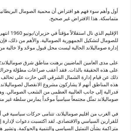
أول وأهم سوء فهم هو افتراض أن محمية الصومال البريطانية 
متماسكة. هذا الافتراض غير صحيح.
الإقليم الذي
للصومال لتشكيل الجمهورية الصومالية. والأهم من ذلك، فإن ا
إدارة صوماليلاند الحالية ليست محل قبول موحّد ولا خالية من
على هذه الحقيقة بالذات. فقد أعقب صراعات مطوّلة وحرا
ذلك عن قيام إدارة الشمال الشرقي التي حازت على تحالف م
هذه المناطق أنهم لا يشاركون مشروع الانفصال لصوماليلاند، 
فدرالية إلى جانب الغالبية العظمى من الشعب الصومالي. وه
صوماليلاند تمثّل مجتمعاً سياسياً موحّداً يمارس سلطة غير من
في الغرب من اقليم صوماليلاند، تتنامى حركات سياسية في 
للقرارين السياسي والاقتصادي. لقد اكتسبت دعوات لإدارة إ
متراكمة بشأن التمثيل السياسي والتنمية والحوكمة. وتشير ه