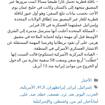
– ناقلة قطرية تحمل غازاً طبيعياً مسالاً أتمت مرورها عبر
المضيق متجهة إلى باكستان وكانت في خليج عمان يوم
الأحد، بحسب بيانات تتبّع السفن؛ وهو أول عبور لناقلة
قطرية للغاز عبر المضيق منذ إطلاق الولايات المتحدة
وإسرائيل عمليتهما العسكرية في 28 فبراير.
– المملكة المتحدة أعلنت أنها سترسل مدمرة إلى الشرق
الأوسط قبل أي مهمة دولية لحماية الملاحة في مضيق
هرمز، على أن تقود بريطانيا وفرنسا المهمة المستقلة عن
الانتشار العسكري الأميركي في المنطقة.
– القيادة المركزية الأميركية (سنتكوم) قالت السبت إنها
“عطّلت” أربع سفن ومنعت 58 سفينة تجارية من الدخول
أو الخروج من موانئ إيرانية منذ 13 أبريل.
التصنيفات
الأخبار
الوسوم
إسرائيل
,
إيران
,
إيرانطهران
,
الـ٧٢
,
الأمريكية
,
الحرب
,
اليوم
,
بعد
,
ترد
,
تقصف
,
خطة
,
ضد
,
على
,
لبنانأخبار
,
لم
,
من
,
واشنطن
,
والإسرائيلية