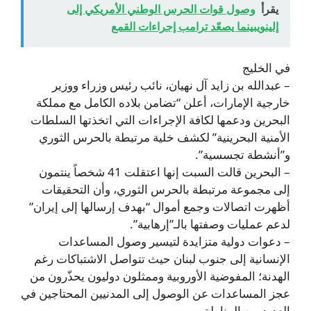
يقرأ
وصول قوات الحرس الوطني الأمريكي إلى
إلينويبينما يصعّد ترامب إجراءات القمع
في الخليج
– عبدالله بن زايد آل نهيان، نائب رئيس وزراء ووزير
خارجية الإمارات، أعلن “تضامن بلاده الكامل مع مملكة
البحرين ودعمها لكافة الإجراءات التي اتخذتها السلطات
الأمنية البحرينية” لكشف خلية مرتبطة بالحرس الثوري
و”أنشطة تجسسية”.
– البحرين قالت السبت إنها اعتقلت 41 شخصاً ينتمون
إلى مجموعة مرتبطة بالحرس الثوري، وأن التحقيقات
أظهرت اتصالات وجمع أموال “بهدف إرسالها إلى إيران”
لدعم عمليات وصفتها بالـ”إرهابية”.
– دعوات دولية متزايدة لتيسير وصول المساعدات
الإنسانية إلى جنوب لبنان حيث تتواصل الاشتباكات رغم
الهدنة؛ المفوضية الأوروبية وممثلون دوليون يحذّرون من
عجز المساعدات عن الوصول إلى المدنيين المحتاجين في
العديد من المناطق.