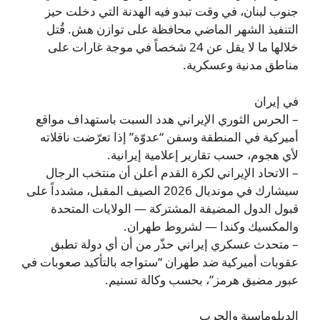
جنوب لبنان، في وقت تبدو فيه الهدنة التي دخلت حيز
التنفيذ الشهر الماضي محافظة على توازن هش. قُتل
خلالها ما لا يقل عن 24 شخصاً في موجة غارات على
مناطق مدنية وعسكرية.
في إيران
– الحرس الثوري الإيراني هدد السبت باستهداف مواقع
أميركية في المنطقة وسفن “عدوّة” إذا تعرّضت ناقلاته
لأي هجوم، حسب تقارير إعلامية إيرانية.
– الاتحاد الإيراني لكرة القدم أعلن أن منتخب الرجال
سيشارك في مونديال 2026 الصيف المقبل، مشدداً على
قبول الدول المضيفة المشتركة — الولايات المتحدة
والمكسيك وكندا — لشروط طهران.
– متحدث عسكري إيراني حذّر من أن أي دولة تطبق
عقوبات أميركية ضد طهران “ستواجه بالتأكيد صعوبات في
عبور مضيق هرمز”، بحسب وكالة تسنيم.
الدبلوماسية والحرب