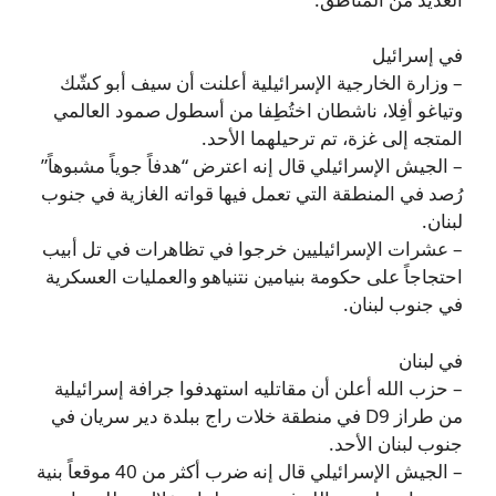
في إسرائيل
– وزارة الخارجية الإسرائيلية أعلنت أن سيف أبو كشّك
وتياغو أفِلا، ناشطان اختُطِفا من أسطول صمود العالمي
المتجه إلى غزة، تم ترحيلهما الأحد.
– الجيش الإسرائيلي قال إنه اعترض “هدفاً جوياً مشبوهاً”
رُصد في المنطقة التي تعمل فيها قواته الغازية في جنوب
لبنان.
– عشرات الإسرائيليين خرجوا في تظاهرات في تل أبيب
احتجاجاً على حكومة بنيامين نتنياهو والعمليات العسكرية
في جنوب لبنان.
في لبنان
– حزب الله أعلن أن مقاتليه استهدفوا جرافة إسرائيلية
من طراز D9 في منطقة خلات راج ببلدة دير سريان في
جنوب لبنان الأحد.
– الجيش الإسرائيلي قال إنه ضرب أكثر من 40 موقعاً بنية