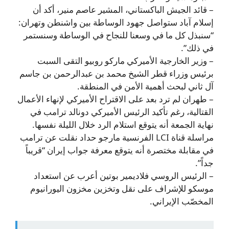
– قائد الجيش الباكستاني، المشير عاصم منير، أكد أن
إسلام آباد ستواصل جهود الوساطة بين واشنطن وتهران:
“سنبذل كل ما في وسعنا للنجاح في الوساطة وسنستمر
في ذلك”.
– وزير الخارجية الأميركي ماركو روبيو التقى السبت
برئيس وزراء قطر الشيخ محمد بن عبدالرحمن بن جاسم
آل ثاني لبحث أهمية الأمن في المنطقة.
– طهران لم ترد بعد على الاقتراح الأميركي لإنهاء الأعمال
القتالية، رغم تأكيد الرئيس الأميركي دونالد ترامب في
نهاية الجمعة أنه يتوقع استلام الرد خلال الليلة نفسها.
مراسلة قناة LCI الفرنسية مارجو حداد نقلت عن ترامب
في مقابلة مختصرة أنه يتوقع معرفة جواب إيران “قريباً
جداً”.
– الرئيس الروسي فلاديمير بوتين أعرب عن استعداد
موسكو للإشراف على نقل وتخزين مخزون اليورانيوم
المخصّب الإيراني.