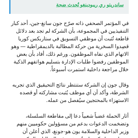
ساندريتو ري ريبودينغو تُحدث ضجة
في المؤتمر الصحفي ذاته صرّح جون سانغ-جين، أحد كبار
التنفيذيين في المجموعة، بأن الشركة لم تجد بعد دلائل
قاطعة تُثبت أن موظفي التسويق في ستاربكس كوريا
قصِدوا السخرية من حركة المطالبة بالديمقراطية — وهو
الاتهام الذي نفاه الموظفون. ورغم ذلك، أفاد بأن بعض
الموظفين رفضوا طلبات الإدارة بتسليم هواتفهم الذكية
خلال مراجعة داخلية استمرت أسبوعاً.
وقال جون إن الشركة ستنتظر نتائج التحيقيق الذي تجريه
الشرطة، وأكد أن أي موظف يُثبت مشاركته أو قصده
الاستهزاء بالمحتجين سيُفصل من عمله.
أثار الحملة غضباً شعبياً دعا إلى مقاطعة السلسلة،
وتضخمت الدعوات بدعم من مسؤولين حكوميين منهم
وزير الداخلية والسلامة يون هو-جونغ، الذي أعلن أن