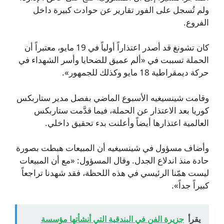
ولم تُسجل على الفور تقارير عن حوادث كبيرة داخل
الفروع.
كان تشونغ قد أصدر اعتذاراً أولياً في 19 مايو، معتبراً أن
الحملة تسببت في «ألم عميق للضحايا وأسر الشهداء في
حركة ديمقراطية 18 مايو وكذلك للجمهور».
وقامت شينسيغيه الأسبوع الماضي بفصل مدير ستاربكس
كوريا بعد الاعتذار عن الحملة، فيما قدَّمت ستاربكس
العالمية اعتذارها أيضاً وأعلنت بدء تحقيق داخلي.
وأضاف مسؤول في شينسيغيه أن المبيعات هبطت بصورة
حادة منذ اندلاع الجدل. وقال المسؤول: «مع أن المبيعات
ليست همّنا الرئيسي في هذه اللحظة، فقد شهدنا تراجعاً
كبيراً جداً».
يقرأ
جزيرة الفن في البندقية التي أنشأتها مؤسسة