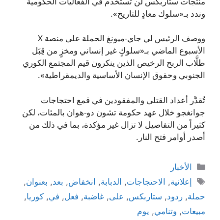
منتجات ستاربكس لن تُستخدم في الفعاليات الحكومية
وندد بـ«سلوك معادٍ للتاريخ».
ووصف الرئيس لي جاي-ميونغ الحملة على منصة X
الأسبوع الماضي بـ«سلوكٍ غير إنساني ومخزٍ من قِبَل
طلَّاب الربح الرخيص الذين ينكرون قيم المجتمع الكوري
الجنوبي وحقوق الإنسان الأساسية والديمقراطية».
تُقدَّر أعداد القتلى والمفقودين في قمع احتجاجات
جوانغجو خلال عهد حكومة تشون دو-هوان بالمئات، لكن
كثيراً من التفاصيل لا تزال غير مؤكدة، بما في ذلك من
أصدر أوامر فتح النار.
التصنيفات
الأخبار
الوسوم
إعلانية
,
الاحتجاجات
,
الدبابة
,
انخفاض
,
بعد
,
بعنوان
,
حملة
,
ردود
,
ستاربكس
,
على
,
غاضبة
,
فعل
,
في
,
كوريا
,
مبيعات
,
وتنامي
,
يوم