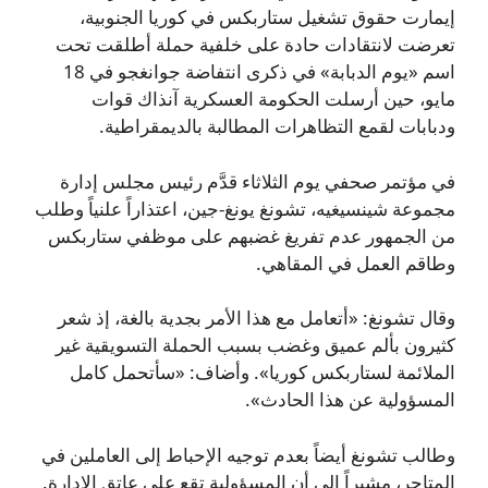
إيمارت حقوق تشغيل ستاربكس في كوريا الجنوبية،
تعرضت لانتقادات حادة على خلفية حملة أطلقت تحت
اسم «يوم الدبابة» في ذكرى انتفاضة جوانغجو في 18
مايو، حين أرسلت الحكومة العسكرية آنذاك قوات
ودبابات لقمع التظاهرات المطالبة بالديمقراطية.
في مؤتمر صحفي يوم الثلاثاء قدَّم رئيس مجلس إدارة
مجموعة شينسيغيه، تشونغ يونغ-جين، اعتذاراً علنياً وطلب
من الجمهور عدم تفريغ غضبهم على موظفي ستاربكس
وطاقم العمل في المقاهي.
وقال تشونغ: «أتعامل مع هذا الأمر بجدية بالغة، إذ شعر
كثيرون بألم عميق وغضب بسبب الحملة التسويقية غير
الملائمة لستاربكس كوريا». وأضاف: «سأتحمل كامل
المسؤولية عن هذا الحادث».
وطالب تشونغ أيضاً بعدم توجيه الإحباط إلى العاملين في
المتاجر، مشيراً إلى أن المسؤولية تقع على عاتق الإدارة.