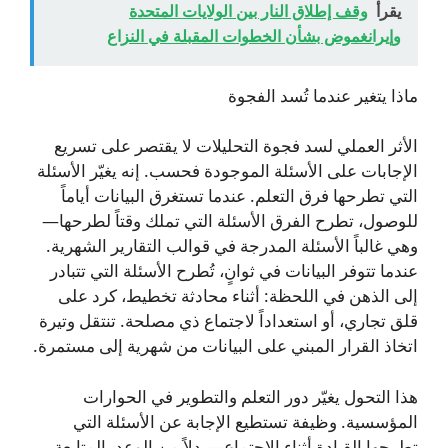
يقرأ
وقف إطلاق النار بين الولايات المتحدة
وإيرانغموض بشأن الخطوات المقبلة في النزاع
ماذا يتغير عندما تُسد الفجوة
الأثر العملي لسد فجوة التحليلات لا يقتصر على تسريع
الإجابات على الأسئلة الموجودة فحسب. إنه يغيّر الأسئلة
التي تطرحها فرق التعلم. عندما تستغرق البيانات أياماً
للوصول، تطرح الفرق الأسئلة التي تملك وقتاً لطرحها—
وهي غالباً الأسئلة المدرجة في قوالب التقارير الشهرية.
عندما تتوفر البيانات في ثوانٍ، تُطرح الأسئلة التي تتبادر
إلى الذهن في اللحظة: أثناء محادثة تخطيط، كرد على
قلق تجاري، أو استعداداً لاجتماع ذي مصلحة. تنتقل وتيرة
اتخاذ القرار المبني على البيانات من شهرية إلى مستمرة.
هذا التحول يغيّر دور التعلم والتطوير في الحوارات
المؤسسية. وظيفة تستطيع الإجابة عن الأسئلة التي
تطرحها القيادة أثناء الاجتماع—بدلاً من الوعد بالمتابعة