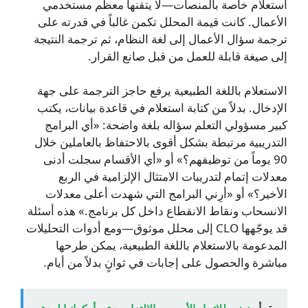
استعلام خاصة بالمنصات—لا يتقنها معظم مستخدمي
الأعمال. كانت قيمة المحلل تكمن غالباً في قدرته على
ترجمة سؤال الأعمال إلى لغة النظام، ثم ترجمة النتيجة
إلى صيغة قابلة للعمل من قبل صانع القرار.
الاستعلام باللغة الطبيعية يرفع حاجز الترجمة على جهة
الإدخال. بدلاً من كتابة استعلام في قاعدة بيانات، يكتب
كبير مسؤولي التعلم سؤاله بلغة واضحة: «أي البرامج
التدريبية مرتبطة بشكل أقوى بالاحتفاظ بالعاملين خلال
90 يوماً من توظيفهم؟» أو «أي الأقسام سجلت أدنى
معدلات إتمام لتدريبات الامتثال الإلزامية في الربع
الأخير؟» أو «أرِني البرامج التي شهدت أعلى معدلات
الانسحاب ونقاط الانقطاع داخل كل برنامج.» هذه أسئلة
قد يوجّهها CLO إلى محلل موثوق—ومع أدوات التحليلات
المدعومة بالاستعلام باللغة الطبيعية، يمكن طرحها
مباشرة والحصول على إجابات في ثوانٍ بدلاً من أيام.