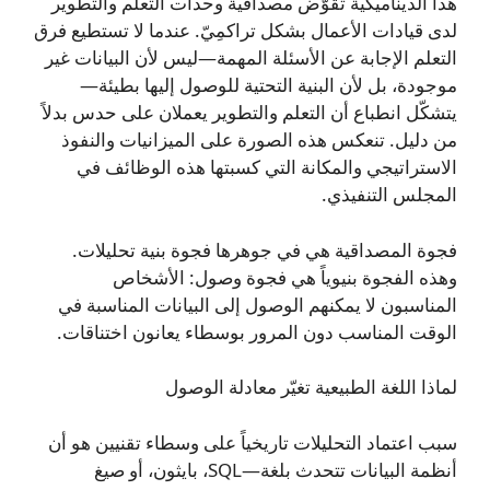
هذا الديناميكية تُقوّض مصداقية وحدات التعلم والتطوير
لدى قيادات الأعمال بشكل تراكمِيّ. عندما لا تستطيع فرق
التعلم الإجابة عن الأسئلة المهمة—ليس لأن البيانات غير
موجودة، بل لأن البنية التحتية للوصول إليها بطيئة—
يتشكّل انطباع أن التعلم والتطوير يعملان على حدس بدلاً
من دليل. تنعكس هذه الصورة على الميزانيات والنفوذ
الاستراتيجي والمكانة التي كسبتها هذه الوظائف في
المجلس التنفيذي.
فجوة المصداقية هي في جوهرها فجوة بنية تحليلات.
وهذه الفجوة بنيوياً هي فجوة وصول: الأشخاص
المناسبون لا يمكنهم الوصول إلى البيانات المناسبة في
الوقت المناسب دون المرور بوسطاء يعانون اختناقات.
لماذا اللغة الطبيعية تغيّر معادلة الوصول
سبب اعتماد التحليلات تاريخياً على وسطاء تقنيين هو أن
أنظمة البيانات تتحدث بلغة—SQL، بايثون، أو صيغ