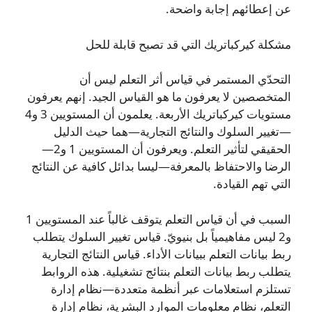
عن إعطائهم إجابة واضحة.
مشكلة كيركباتريك التي قد تصبح قابلة للحل
التحدّي المستمر في قياس أثر التعلم ليس أن
المتخصصين لا يعرفون ما هو القياس الجيد. إنهم يعرفون
مستويات كيركباتريك الأربعة. يعلمون أن المستويين 3 و4
—تغيير السلوك والنتائج التجارية—هما حيث الدليل
الحقيقي لتأثير التعلم. ويعرفون أن المستويين 1 و2—
الرضا والاحتفاظ بالمعرفة—ليسا بدائل كافية عن النتائج
التي تهم القيادة.
السبب في أن قياس التعلم يتوقف غالباً عند المستويين 1
و2 ليس مفاهيمياً بل بنيويّ. قياس تغيير السلوك يتطلب
ربط بيانات التعلم ببيانات الأداء. قياس النتائج التجارية
يتطلب ربط بيانات التعلم بنتائج تشغيلية. هذه الروابط
تستلزم استعلامات عبر أنظمة متعددة—نظام إدارة
التعلم، نظام معلومات الموارد البشرية، نظام إدارة