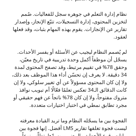
نظام إدارة التعلم في جوهره سجل للفعاليات. صُمم
لتخزين المحتوى، إدارة التسجيلات، تتبّع الإنجاز، وإصدار
تقارير عن الإنجازات. يقوم بهذه المهام بثبات، وقد فعلها
لعقود.
لم يُصمم النظام ليجيب عن الأسئلة أو يفسر الأحداث.
يسجّل أن موظفاً أكمل وحدة تدريبية في تاريخ معيّن،
وحقق 78% في تقييم مرتبط، وقد تصفح المحتوى لمدة
34 دقيقة. لا يعرف إن تحسّن أداء هذا الموظف بعد ذلك،
ولا إن كان المحتوى مسؤولاً عن أي تغيير سلوكي، ولا إن
كانت الدقائق الـ34 تعكس تعلمًا فعّالًا أم تبويب نوافذ
متروك مفتوحاً، ولا إن كان 78% ناتجاً عن فهم حقيقي أو
مجرد تطابق نمطي في اختبار اختيارات متعددة.
الفجوة بين ما يسجّله النظام وما تريد القيادة معرفته
ليست فجوة تغلقها تقارير LMS أفضل. إنها فجوة بين
بيانات وقوع الأحداث والمعنى—وسدّها يتطلّب نوعاً