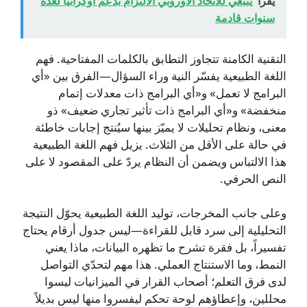
يقرأ
ينبغي للاتحاد الأوروبي الالتزام بدعم أوكرانيا لعدة
سنوات قادمة
التقنية الكامنة تتجاوز التطابق بالكلمات المفتاحية. فهم
اللغة الطبيعية يفسّر النية وراء السؤال—الفرق بين «أي
البرامج لا تعمل» و«أي البرامج ذات معدلات إتمام
منخفضة» و«أي البرامج ذات تأثير تجاري ضعيف» ذو
معنى، ونظام تحليلات لا يميّز بينها سيُنتج إجابات خاطئة
في حالة على الأقل من الثلاث. يزيل فهم اللغة الطبيعية
هذا الالتباس ويضمن أن النظام يردّ على المقصود لا على
النص الحرفي.
وعلى جانب المخرجات، توليد اللغة الطبيعية يحوّل النتيجة
التحليلية إلى سرد قابل للقراءة—ليس جدول أرقام يحتاج
تفسيراً، بل فقرة تشرح ما تظهره البيانات، ماذا يعني
النمط، وما الاستنتاج العملي. هذا مهم لتحدّي التواصل
لدى فرق التعلم؛ أصحاب القرار في الميزانيات ليسوا
محللين، وإعطاؤهم لوحة تحكم ليفسروا منها ليس بديلاً