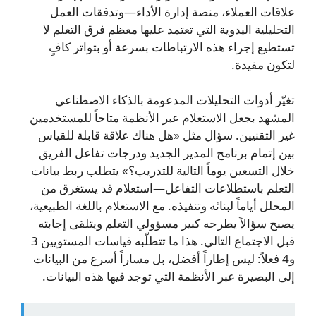
علاقات العملاء، منصة إدارة الأداء—وتدفقات العمل
التحليلية اليدوية التي تعتمد عليها معظم فرق التعلم لا
تستطيع إجراء هذه الارتباطات بسرعة أو بتواتر كافٍ
لتكون مفيدة.
تغيّر أدوات التحليلات المدعومة بالذكاء الاصطناعي
المشهد بجعل الاستعلام عبر الأنظمة متاحاً للمستخدمين
غير التقنيين. سؤال مثل «هل هناك علاقة قابلة للقياس
بين إتمام برنامج المدير الجديد ودرجات تفاعل الفريق
خلال التسعين يوماً التالية للتدريب؟» يتطلب ربط بيانات
التعلم باستطلاعات التفاعل—استعلام قد يستغرق من
المحلل أياماً لبنائه وتنفيذه. مع الاستعلام باللغة الطبيعية،
يصبح سؤالاً يطرحه كبير مسؤولي التعلم ويتلقى إجابته
قبل الاجتماع التالي. هذا ما تتطلّبه قياسات المستويين 3
و4 فعلاً: ليس إطاراً أفضل، بل مساراً أسرع من البيانات
إلى البصيرة عبر الأنظمة التي توجد فيها هذه البيانات.