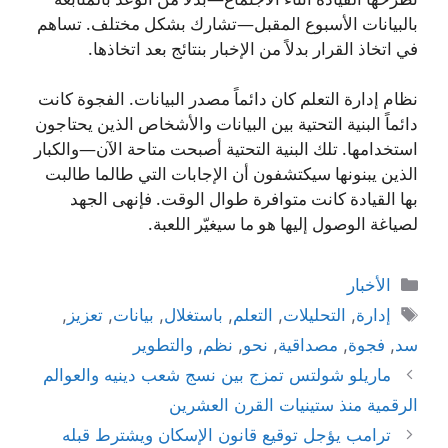
بالبيانات الأسبوع المقبل—تشارك بشكل مختلف. تساهم
في اتخاذ القرار بدلاً من الإخبار بنتائج بعد اتخاذها.
نظام إدارة التعلم كان دائماً مصدر البيانات. الفجوة كانت
دائماً البنية التحتية بين البيانات والأشخاص الذين يحتاجون
استخدامها. تلك البنية التحتية أصبحت متاحة الآن—والكبار
الذين يبنونها سيكتشفون أن الإجابات التي طالما طالبت
بها القيادة كانت متوافرة طوال الوقت. فإنهى الجهد
لصياغة الوصول إليها هو ما سيغيّر اللعبة.
التصنيفات
الأخبار
الوسوم
إدارة
,
التحليلات
,
التعلم
,
باستغلال
,
بيانات
,
تعزيز
,
سد
,
فجوة
,
مصداقية
,
نحو
,
نظم
,
والتطوير
ماريلو شولتس تمزج بين نسج شعب دينيه والعوالم
الرقمية منذ ستينيات القرن العشرين
ترامب يؤجل توقيع قانون الإسكان ويشترط قبله