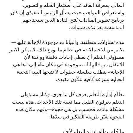
المالي بمعرفة العائد على استثمار التعلم والتطوير،
واستعراض المواهب حيث يسأل الرئيس التنفيذي إن كان
برنامج تطوير القيادات يُنتج القادة الذين ستحتاجهم
المؤسسة بعد ثلاث سنوات.
هذه تساؤلات منطقية. والبيانا ت موجودة للإجابة عليها—
بكثير من الاحتمالات، في نظام ما. ومع ذلك، لا يمكن لكبير
مسؤولي التعلم أن يعطي إجابات دقيقة وواثقة لأن
الانتقال من «البيانات موجودة في مكان ما» إلى «ها هي
الإجابة» يتطلب سلسلة خطوات لا تتيحها البنية التحتية
الحالية بسرعة كافية لتكون مفيدة.
نظام إدارة التعلم يعرف كل ما جرى. وكبار مسؤولي
التعلم يعرفون القليل مما تعنيه تلك الأحداث. هذه ليست
مشكلة بيانات فحسب، بل هي فجوة—وفهم مكان هذه
الفجوة يغيّر طريقة التفكير في سدّها.
ما خُلق نظام إدارة التعلم لأجله