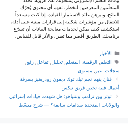
بيانات التعلم الإلكتروني يمنحونك تلك الرؤية: تحدّد
المتعلّمين المعرضين للخطر، تفهم أي محتوى يُحرّك
النتائج، وتبرهن عائد الاستثمار للقيادة. إذا كنت مستعداً
للانتقال من مؤشرات شكلية إلى قرارات مبنية على أدلة،
استكشف كيف يمكن لخدمات معالجة البيانات أن تسرّع
برنامجك. الطريق أقصر مما تظن، والأثر قابل للقياس.
التصنيفات
الأخبار
الوسوم
التعلم
,
الرقمية
,
المتعلم
,
تحليل
,
تفاعل
,
رفع
,
سجلات
,
عبر
,
مستوى
فنان يتهم نجم تيك توك ديفون رودريغيز بسرقة
أعمال فنية تخص فريق نيكس
توتر بين ترامب ونتنياهو: هل شهدت قيادات إسرائيل
والولايات المتحدة صدامات سابقة؟ — شرح مبسّط