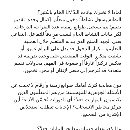
لماذا لا تخبرك بيانات الـLMS الخام بالكثير؟
النظام يسجل نشاطاً: دخول متعلّم، إكمال وحدة، تقديم
تقييم؛ يتم تسجيل طوابع زمنية، عدد النقرات، الدرجات.
لكن بيانات النشاط الخام ليست مرادفاً للتفاعل. التفاعل
يعني الجهد المنتج الذي يبذله المتعلّم خلال العملية
التعليمية. تكرار الدخول قد يدل على التزام عميق أو
تشتيت متكرر. الوقت المنقضي على وحدة تدريبية قد
يعكس تركيزاً غارقاً أو صعوبة في الفهم. محاولات تقييم
متعددة قد تُترجم إلى سعي لإتقان أو مجرد تخمين.
دون معالجة تُترك أمامك طوابع زمنية وأرقام لا تجيب عن
الأسئلة الجوهرية للمؤسسة: من هم المتعلّمون الذين
يكتسبون المهارات فعلاً؟ أي الدورات تُحسّن الأداء؟ أين
تتركز مخاطر الانسحاب؟ الإجابات تتطلب استخلاص
الإشارة من الضجيج.
ما الذي تفعله خدمات معالجة البيانات فعلاً؟