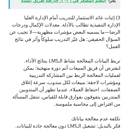
يقرأ
التعلّم المصغّر في ٢٠٢٦: خارطة طريق عملية
3) إثبات عائد الاستثمار للتدريب أمام الإدارة العليا
الإدارة التنفيذية تطالب بالأدلة. معدلات الإكمال ودرجات
الرضا—ما يسميه البعض مؤشرات مظهرية—لا تجيب عن
السؤال الحقيقي: هل غيّر التدريب سلوكاً وأثر في نتائج
العمل؟
تربط البيانات المعالجة نشاط الـLMS بنتائج الأداء.
لنفترض أن فريق المبيعات أتم دورة منهجية؛ يمكن
لعمليات المعالجة الربط بين المشاركة التدريبية
ومؤشرات لاحقة: مبيعات لكل مندوب، سرعة إغلاق
الصفقات، احتفاظ العملاء. عندما تظهر أن المندوبين
المتدربين يتفوقون بفوارق قابلة للقياس، تنتقل المسألة
من افتراض إلى محاسبة ملموسة.
تكلفة عدم معالجة بياناتك
فكر بالبديل: تشغيل الـLMS دون معالجة جادة للبيانات.