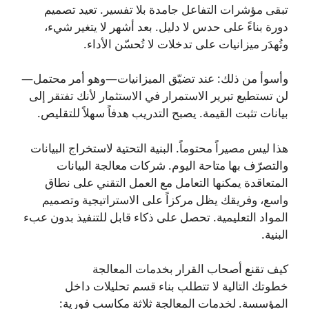
تبقى مؤشرات التفاعل جامدة بلا تفسير. تعيد تصميم
دورة بناءً على حدس لا دليل. بعد أشهر لا يتغير شيء،
وتُهدَر ميزانيات على تدخلات لا تُحسّن الأداء.
وأسوأ من ذلك: عند تضيّق الميزانيات—وهو أمر محتمل—
لن تستطيع تبرير الاستمرار في الاستثمار لأنك تفتقر إلى
بيانات تثبت القيمة. يصبح التدريب هدفاً سهلاً للتقليص.
هذا ليس مصيراً محتوماً. البنية التحتية لاستخراج البيانات
والتصرّف بها متاحة اليوم. شركات معالجة البيانات
المتعاقدة يمكنها التعامل مع العمل التقني على نطاق
واسع، وفريقك يظل مركزاً على الاستراتيجية وتصميم
المواد التعليمية. تحصل على ذكاء قابل للتنفيذ بدون عبء
البنية.
كيف تقنع أصحاب القرار بخدمات المعالجة
خطوتك التالية لا تتطلب بناء قسم تحليلات داخل
المؤسسة. لخدمات المعالجة ثلاثة مكاسب فورية: