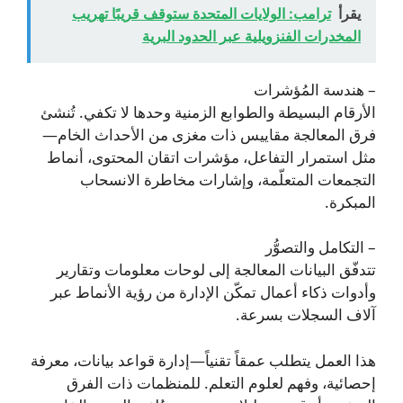
يقرأ
ترامب: الولايات المتحدة ستوقف قريبًا تهريب
المخدرات الفنزويلية عبر الحدود البرية
– هندسة المُؤشرات
الأرقام البسيطة والطوابع الزمنية وحدها لا تكفي. تُنشئ
فرق المعالجة مقاييس ذات مغزى من الأحداث الخام—
مثل استمرار التفاعل، مؤشرات اتقان المحتوى، أنماط
التجمعات المتعلّمة، وإشارات مخاطرة الانسحاب
المبكرة.
– التكامل والتصوُّر
تتدفّق البيانات المعالجة إلى لوحات معلومات وتقارير
وأدوات ذكاء أعمال تمكّن الإدارة من رؤية الأنماط عبر
آلاف السجلات بسرعة.
هذا العمل يتطلب عمقاً تقنياً—إدارة قواعد بيانات، معرفة
إحصائية، وفهم لعلوم التعلم. للمنظمات ذات الفرق