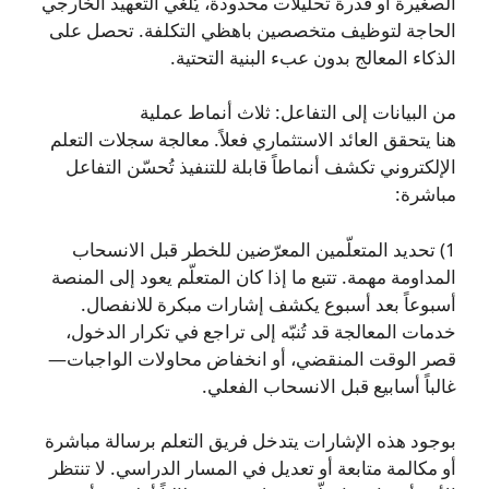
الصغيرة أو قدرة تحليلات محدودة، يُلغي التعهيد الخارجي
الحاجة لتوظيف متخصصين باهظي التكلفة. تحصل على
الذكاء المعالج بدون عبء البنية التحتية.
من البيانات إلى التفاعل: ثلاث أنماط عملية
هنا يتحقق العائد الاستثماري فعلاً. معالجة سجلات التعلم
الإلكتروني تكشف أنماطاً قابلة للتنفيذ تُحسّن التفاعل
مباشرة:
1) تحديد المتعلّمين المعرّضين للخطر قبل الانسحاب
المداومة مهمة. تتبع ما إذا كان المتعلّم يعود إلى المنصة
أسبوعاً بعد أسبوع يكشف إشارات مبكرة للانفصال.
خدمات المعالجة قد تُنبّه إلى تراجع في تكرار الدخول،
قصر الوقت المنقضي، أو انخفاض محاولات الواجبات—
غالباً أسابيع قبل الانسحاب الفعلي.
بوجود هذه الإشارات يتدخل فريق التعلم برسالة مباشرة
أو مكالمة متابعة أو تعديل في المسار الدراسي. لا تنتظر