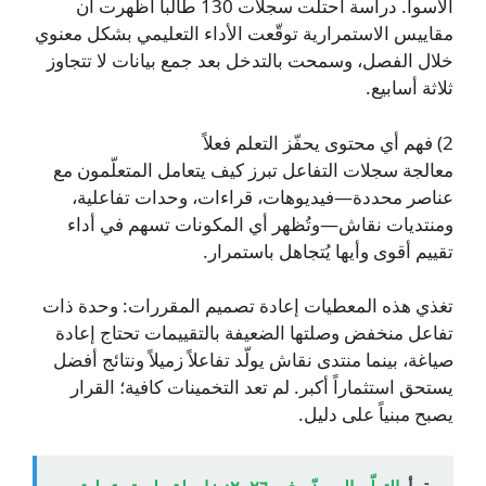
الأسوأ. دراسة احتلّت سجلات 130 طالباً أظهرت أن
مقاييس الاستمرارية توقّعت الأداء التعليمي بشكل معنوي
خلال الفصل، وسمحت بالتدخل بعد جمع بيانات لا تتجاوز
ثلاثة أسابيع.
2) فهم أي محتوى يحفّز التعلم فعلاً
معالجة سجلات التفاعل تبرز كيف يتعامل المتعلّمون مع
عناصر محددة—فيديوهات، قراءات، وحدات تفاعلية،
ومنتديات نقاش—وتُظهر أي المكونات تسهم في أداء
تقييم أقوى وأيها يُتجاهل باستمرار.
تغذي هذه المعطيات إعادة تصميم المقررات: وحدة ذات
تفاعل منخفض وصلتها الضعيفة بالتقييمات تحتاج إعادة
صياغة، بينما منتدى نقاش يولّد تفاعلاً زميلاً ونتائج أفضل
يستحق استثماراً أكبر. لم تعد التخمينات كافية؛ القرار
يصبح مبنياً على دليل.