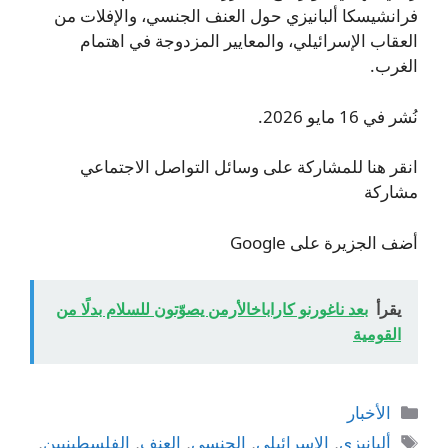
فرانشيسكا ألبانيزي حول العنف الجنسي، والإفلات من
العقاب الإسرائيلي، والمعايير المزدوجة في اهتمام
الغرب.
نُشر في 16 مايو 2026.
انقر هنا للمشاركة على وسائل التواصل الاجتماعي
مشاركة
أضف الجزيرة على Google
يقرأ
بعد ناغورنو كاراباخالأرمن يصوّتون للسلام بدلًا من
القومية
التصنيفات
الأخبار
الوسوم
ألبانيزي
,
الإسرائيلي
,
الجنسي
,
العنف
,
الفلسطينيين
,