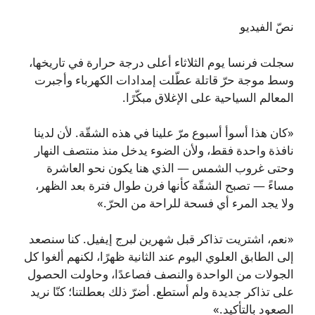
نصّ الفيديو
سجلت فرنسا يوم الثلاثاء أعلى درجة حرارة في تاريخها،
وسط موجة حرّ قاتلة عطّلت إمدادات الكهرباء وأجبرت
المعالم السياحية على الإغلاق مبكّرًا.
«كان هذا أسوأ أسبوع مرّ علينا في هذه الشقّة. لأن لدينا
نافذة واحدة فقط، ولأن الضوء يدخل منذ منتصف النهار
وحتى غروب الشمس — الذي هنا يكون نحو العاشرة
مساءً — تصبح الشقّة كأنها فرن طوال فترة بعد الظهر،
ولا يجد المرء أي فسحة للراحة من الحرّ.»
«نعم، اشتريت تذاكر قبل شهرين لبرج إيفيل. كنا سنصعد
إلى الطابق العلوي اليوم عند الثانية ظهرًا، لكنهم ألغوا كل
الجولات من الواحدة والنصف فصاعدًا، وحاولت الحصول
على تذاكر جديدة ولم أستطع. أضرّ ذلك بعطلتنا؛ كنّا نريد
الصعود بالتأكيد.»