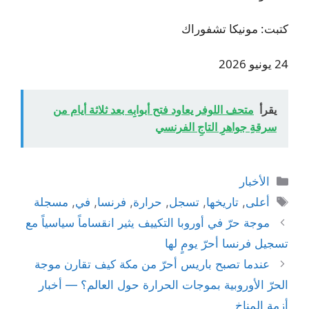
كتبت: مونيكا تشفوراك
24 يونيو 2026
يقرأ
متحف اللوفر يعاود فتح أبوابِه بعد ثلاثة أيام من
سرقةِ جواهرِ التاجِ الفرنسي
التصنيفات
الأخبار
الوسوم
أعلى
,
تاريخها
,
تسجل
,
حرارة
,
فرنسا
,
في
,
مسجلة
موجة حرّ في أوروبا التكييف يثير انقساماً سياسياً مع
تسجيل فرنسا أحرّ يومٍ لها
عندما تصبح باريس أحرّ من مكة كيف تقارن موجة
الحرّ الأوروبية بموجات الحرارة حول العالم؟ — أخبار
أزمة المناخ