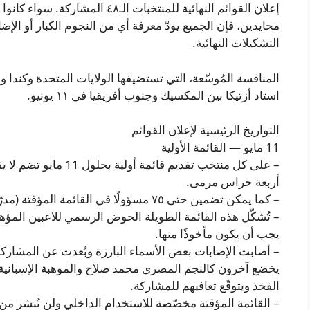
إعلان القوائم النهائية للمنتخبات ال
محايدين، فإن الجميع يودّ معرفة أي من النجوم الكبار أو الإ
التشكيلات النهائية.
المنافسة المُوسّعة، التي تستضيفها الولايات المتحدة وكندا وا
استاد أزتيكا بين المكسيك وجنوب أفريقيا في ١١ يونيو.
التواريخ الرئيسية لإعلان القوائم
11 مايو — القائمة الأولية
أربعة حراس مرمى.
– كما يمكن تضمين حتى ٧٥ مسؤولًا في القائمة المؤقتة (مدرّب، طبيب الفريق، مدير الفريق، وغيرهم).
– تُشكّل هذه القائمة الطويلة الحوض الرسمي للاعبين المؤه
يجب أن يكون مأخوذًا منها.
– أصابت الإصابات بعض الأسماء البارزة وبُعدت عن المشاركة م
يخضع آخرون كالنجم المصري محمد صلاح والموهبة الإسبانية ل
الفخذ ويتوقّع تعافيهم للمشاركة.
– القائمة المؤقتة مخصّصة للاستخدام الداخلي ولن تُنشر من ق