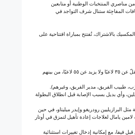
ـ٤٨ المشاركة. سواء كانوا من مناصري المنتخبات الوطنية أو متابعين
ضافات المفاجِئة ستنال شرف التواجد في
لمكسيك بالاشتراك، تُفتتح بمباراة افتتاحية على
– على كل منتخب تقديم قائمة أولية بحلول 11 مايو تضم لا يقلّ عن ٣٥ لاعبًا ولا يزيد عن ٥٥ لاعبًا، من بينهم
لين، وأي بديل بسبب الإصابة قبل انطلاق البطولة
ثل البرازيليين رودريغو وإيدر ميليتاو، في حين
امين يامال لعلاجات إعادة تأهيل لتمزق في أوتار
بل فيفا، مع إمكانية إدخال تغييرات استثنائية