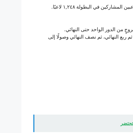
وجٍ من الدور الواحد حتى النهائي.
ستهل مراحل خروج المغلوب من دور الـ٣٢، ثم دور الـ١٦، ثم ربع النهائي، ثم نصف النهائي وصولًا إلى
 تحتضر