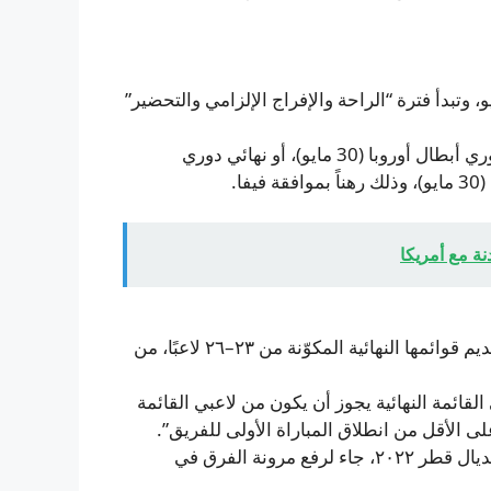
م الأندية بإتاحة لاعبيها للخدمة الوطنية ابتداءً من 25 مايو، وتبدأ فترة “الراحة والإفراج الإلزامي والتحضير”
– توجد استثناءات للأندية التي ينشغل لاعبون فيها بنهائيات دوري أبطال أوروبا (30 مايو)، أو نهائي دوري
نة مع أمريكا
– أمام الاتحادات الوطنية الفترة من 25 مايو حتى 1 يونيو لتقديم قوائمها النهائية المكوّنة من ٢٣–٢٦ لاعبًا، من
قائمة النهائية يجوز أن يكون من لاعبي القائمة
– توسيع عدد المقعدين من ٢٣ إلى ٢٦ لاعبا، الذي بدأ منذ مونديال قطر ٢٠٢٢، جاء لرفع مرونة الفرق في