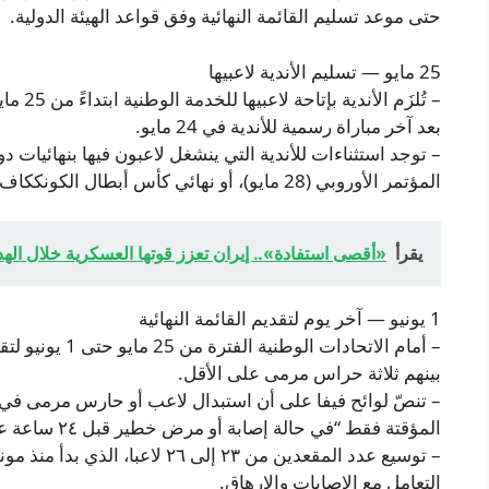
حتى موعد تسليم القائمة النهائية وفق قواعد الهيئة الدولية.
25 مايو — تسليم الأندية لاعبيها
– تُلزَ
بعد آخر مباراة رسمية للأندية في 24 مايو.
المؤتمر الأوروبي (28 مايو)، أو نهائي كأس أبطال الكونككاف (30 مايو)، وذلك رهناً بموافقة فيفا.
يقرأ
«أقصى استفادة».. إيران تعزز قوتها العسكرية خلال الهد
1 يونيو — آخر يوم لتقديم القائمة النهائية
بينهم ثلاثة حراس مرمى على الأقل.
– تنصّ لوائح فيفا على أن استبدال لاعب أو حارس مرمى في ال
المؤقتة فقط “في حالة إصابة أو مرض خطير قبل ٢٤ ساعة على الأقل من انطلاق المباراة الأولى للفريق”.
التعامل مع الإصابات والإرهاق.