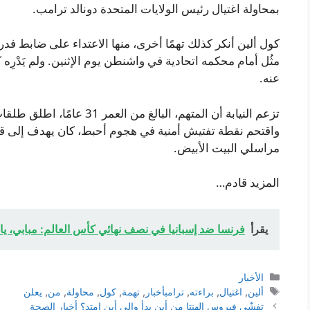
بمحاولة اغتيال رئيس الولايات المتحدة دونالد ترامب.
كول ألين أنكر كذلك تهمًا أخرى، منها الاعتداء على ضابط فدر
مثُل أمام محكمه اتحادية في واشنطن يوم الإثنين. ولم يَدْرِه كل
عنه.
تزعم النيابة أن المتهم، البا
واقتحم نقطة تفتيش أمنية في هجوم أحبط، كان يهدف إلى ق
مراسلي البيت الأبيض.
المزيد قادم…
يقرأ
فرنسا ضد إسبانيا في نصف نهائي كأس العالم: مبابي، يا
التصنيفات
الأخبار
الوسوم
ألين
,
اغتيال
,
براءته
,
ترامبأخبار
,
تهمة
,
كول
,
محاولة
,
من
,
يعلن
تفشّي فيروس الهنتا من أين بدأ وإلى أين امتد؟ أخبار الصحة