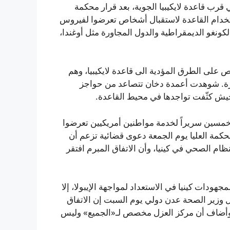
ة نانيكي قرب قاعدة لايكيبيا الجوية، بعد قرار محكمة
استخدام القاعدة لاستقبال أشخاص تعرضوا لفيروس
كونغو الديمقراطية والدول المجاورة مثل أوغندا،
لى الطرق المؤدية الى قاعدة لايكيبيا، وهم
. شوهدت أعمدة دخان تتصاعد من حواجز
يش كثّفت تواجدها في محيط القاعدة.
مسين سريراً لخدمة مواطنين أمريكيين تعرضوا
كمة العليا يوم الجمعة دعوى قضائية تزعم أن
ام الصحي في كينيا، وأن الاتفاق المبرم افتقر
 أنها تنوي تقديم 13.5 مليون دولار لمجهودات كينيا في الاستعداد لمواجهة الإيبولا، إلا
 وزير الصحة عدن دولي يوم السبت إن الاتفاق
، وأضاف أن مركز العزل مخصص لـ«الجميع» وليس