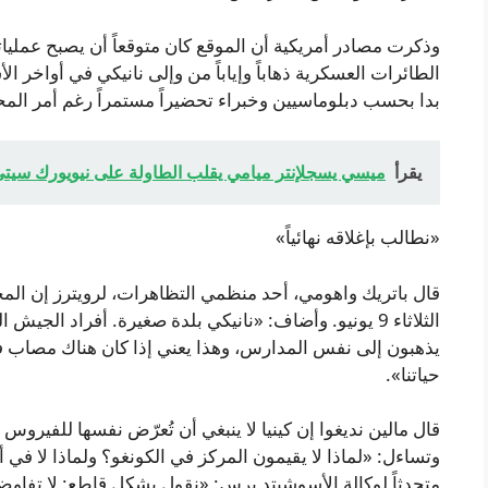
وذكرت مصادر أمريكية أن الموقع كان متوقعاً أن يصبح عمليا
الطائرات العسكرية ذهاباً وإياباً من وإلى نانيكي في أواخر ا
بدا بحسب دبلوماسيين وخبراء تحضيراً مستمراً رغم أمر الم
يقرأ
ميسي يسجلإنتر ميامي يقلب الطاولة على نيويورك سيت
«نطالب بإغلاقه نهائياً»
قال باتريك واهومي، أحد منظمي التظاهرات، لرويترز إن المحت
الثلاثاء 9 يونيو. وأضاف: «نانيكي بلدة صغيرة. أفراد الج
يذهبون إلى نفس المدارس، وهذا يعني إذا كان هناك مصاب
حياتنا».
قال مالين نديغوا إن كينيا لا ينبغي أن تُعرّض نفسها للفيروس
وتساءل: «لماذا لا يقيمون المركز في الكونغو؟ ولماذا لا في أ
متحدثاً لوكالة الأسوشيتد برس: «نقول بشكل قاطع: لا تفاوض، ل