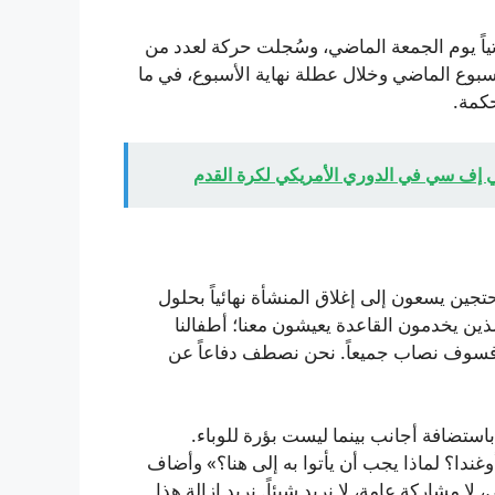
تياً يوم الجمعة الماضي، وسُجلت حركة لعدد من
لأسبوع الماضي وخلال عطلة نهاية الأسبوع، في ما
حكمة.
ي إف سي في الدوري الأمريكي لكرة القدم
جين يسعون إلى إغلاق المنشأة نهائياً بحلول
يش الذين يخدمون القاعدة يعيشون معنا؛ أطفالنا
 فسوف نصاب جميعاً. نحن نصطف دفاعاً عن
 باستضافة أجانب بينما ليست بؤرة للوباء.
وغندا؟ لماذا يجب أن يأتوا به إلى هنا؟» وأضاف
ا مشاركة عامة، لا نريد شيئاً. نريد إزالة هذا