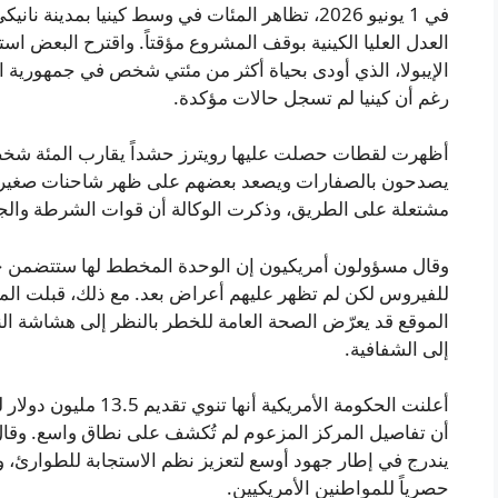
في 1 يونيو 2026، تظاهر المئات في وسط كينيا بمدين
العدل العليا الكينية بوقف المشروع مؤقتاً. واقترح البعض 
الإيبولا، الذي أودى بحياة أكثر من مئتي شخص في جمهورية ال
رغم أن كينيا لم تسجل حالات مؤكدة.
أظهرت لقطات حصلت عليها رويترز حشداً يقارب المئة شخص ع
يصدحون بالصفارات ويصعد بعضهم على ظهر شاحنات صغيرة
مشتعلة على الطريق، وذكرت الوكالة أن قوات الشرطة والج
وقال مسؤولون أمريكيون إن الوحدة المخطط لها ستتضمن خ
للفيروس لكن لم تظهر عليهم أعراض بعد. مع ذلك، قبلت المح
الموقع قد يعرّض الصحة العامة للخطر بالنظر إلى هشاشة النظ
إلى الشفافية.
أعلنت الحكومة الأمريكية
أن تفاصيل المركز المزعوم لم تُكشف على نطاق واسع. وقال
يندرج في إطار جهود أوسع لتعزيز نظم الاستجابة للطوارئ
حصرياً للمواطنين الأمريكيين.