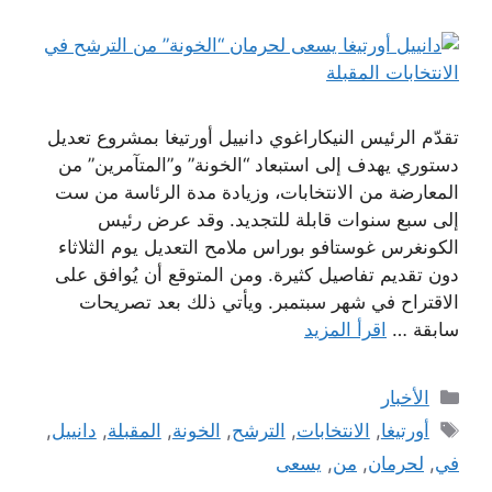
تقدّم الرئيس النيكاراغوي دانييل أورتيغا بمشروع تعديل
دستوري يهدف إلى استبعاد “الخونة” و”المتآمرين” من
المعارضة من الانتخابات، وزيادة مدة الرئاسة من ست
إلى سبع سنوات قابلة للتجديد. وقد عرض رئيس
الكونغرس غوستافو بوراس ملامح التعديل يوم الثلاثاء
دون تقديم تفاصيل كثيرة. ومن المتوقع أن يُوافق على
الاقتراح في شهر سبتمبر. ويأتي ذلك بعد تصريحات
سابقة …
اقرأ المزيد
التصنيفات
الأخبار
الوسوم
أورتيغا
,
الانتخابات
,
الترشح
,
الخونة
,
المقبلة
,
دانييل
,
في
,
لحرمان
,
من
,
يسعى