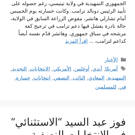
الجمهوري التمهيدية في ولاية تينيسي، رغم حصوله على
تأييد الرئيس دونالد ترامب. وكانت خسارته يوم الخميس
أمام تشارلي هاتشر، مفوض الزراعة السابق في الولاية،
حالة نادرة يفشل فيها دعم ترامب في ترجيح كفة
مرشحه في سباق جمهوري. وهاتشر قدّم نفسه أيضاً
كداعم لترامب، …
اقرأ المزيد
التصنيفات
الأخبار
الوسوم
أمريكا
,
أندي
,
أوغلس
,
الأمريكي
,
الانتخابات
,
التجديد
,
التمهيدية
,
المعادي
,
النائب
,
النصفي
,
انتخابات
,
خسارة
,
في
,
للمسلمين
فوز عبد السيد “الاستثنائي”
في الانتخابات النصفية