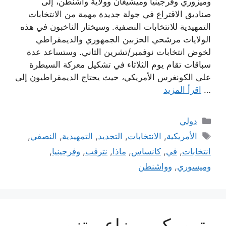
وميزوري وفرجينيا وميشيغان وولاية واشنطن، إلى
صناديق الاقتراع في جولة جديدة مهمة من الانتخابات
التمهيدية للانتخابات النصفية. وسيختار الناخبون في هذه
الولايات مرشحي الحزبين الجمهوري والديمقراطي
لخوض انتخابات نوفمبر/تشرين الثاني. وستساعد عدة
سباقات تقام يوم الثلاثاء في تشكيل معركة السيطرة
على الكونغرس الأمريكي، حيث يحتاج الديمقراطيون إلى
…
اقرأ المزيد
التصنيفات
دولي
الوسوم
الأمريكية
,
الانتخابات
,
التجديد
,
التمهيدية
,
النصفي
,
انتخابات
,
في
,
كانساس
,
ماذا
,
نترقب
,
وفرجينيا
,
وميسوري
,
وواشنطن
بترو يكرر مزاعم تزوير