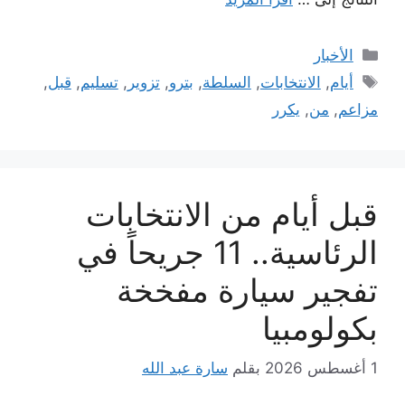
التصنيفات
الأخبار
الوسوم
أيام
,
الانتخابات
,
السلطة
,
بترو
,
تزوير
,
تسليم
,
قبل
,
مزاعم
,
من
,
يكرر
قبل أيام من الانتخابات
الرئاسية.. 11 جريحاً في
تفجير سيارة مفخخة
بكولومبيا
1 أغسطس 2026
بقلم
سارة عبد الله