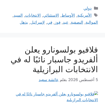
التصنيفات
دولي
الوسوم
الأمريكية
,
الأوساط
,
الاستثنائي
,
الانتخابات
,
السيد
,
الموالية
,
النصفية
,
عبد
,
فوز
,
في
,
لإسرائيل
,
يذهل
فلافيو بولسونارو يعلن
ألفريدو جاسبار نائبًا له في
الانتخابات البرازيلية
5 أغسطس 2026
بقلم
عائشة سعيد