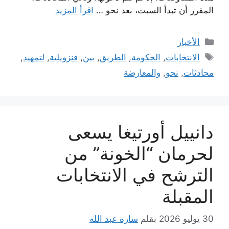
المقرر أن تبدأ السبت، بعد نحو …
اقرأ المزيد
التصنيفات
الأخبار
الوسوم
الانتخابات
,
الحكومة
,
الطريق
,
بين
,
فنزويلية
,
لتمهيد
,
محادثات
,
نحو
,
والمعارضة
دانييل أورتيغا يسعى
لحرمان “الخونة” من
الترشح في الانتخابات
المقبلة
30 يوليو 2026
بقلم
سارة عبد الله