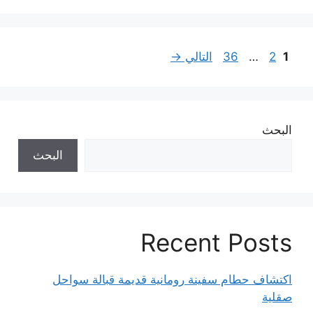
Page
Page
Page
1
2
…
36
التالي
→
البحث
البحث
Recent Posts
اكتشاف حطام سفينة رومانية قديمة قبالة سواحل
صقلية