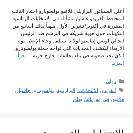
أعلن السيناتور البرازيلي فلافيو بولسونارو اختيار النائب
المحافظ ألفريدو غاسبار نائباً له في الانتخابات الرئاسية
المقررة في أكتوبر/تشرين الأول، منهياً بذلك أسابيع من
التكهنات حول هوية شريكه في الترشح ضد الرئيس
الحالي لويس إيناسيو لولا دا سيلفا. وجاء الإعلان يوم
الأربعاء ليكشف التحديات التي تواجه حملة بولسونارو،
الذي يجد صعوبة في بناء تحالفات خارج حزبه …
اقرأ
المزيد
التصنيفات
دولي
الوسوم
ألفريدو
,
الانتخابات
,
البرازيلية
,
بولسونارو
,
جاسبار
,
فلافيو
,
في
,
له
,
نائبا
,
يعلن