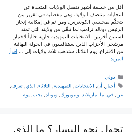
أقل من خمسة أشهر تفصل الولايات المتحدة عن
انتخابات منتصف الولاية، وهي مفصلية في تقرير من
يتحكّم بمجلسي الكونغرس، ومن ثم في إمكانية إنجاز
الرئيس دونالد ترامب لما تبقّى من ولايته التي تمتد
لسنتين أخريين. الانتخابات التمهيدية جارية حالياً لاختيار
مرشحي الأحزاب الذين سيتنافسون في الجولة النهائية
من الاقتراع. يوم الثلاثاء ستذهب ثلاث ولايات إلى …
اقرأ
المزيد
التصنيفات
دولي
الوسوم
أخبار
,
أن
,
الانتخابات
,
التمهيدية
,
الثلاثاء
,
الذي
,
تعرفه
,
عن
,
في
,
ما
,
ماريلاند
,
ونيويورك
,
ويوتاه
,
يجب
,
يوم
تحول نحو اليسار؟ ما الذي