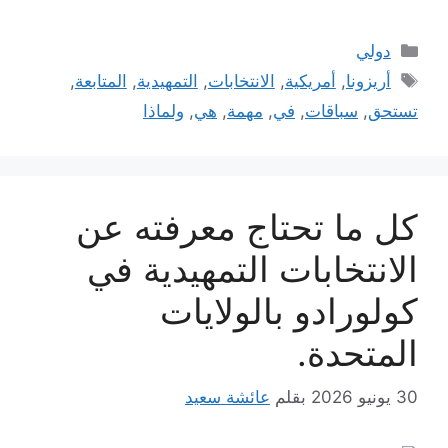
التصنيفات
دولي
الوسوم
أريزونا
,
أمريكية
,
الانتخابات
,
التمهيدية
,
المتابعة
,
تستحق
,
سباقات
,
في
,
مهمة
,
هي
,
ولماذا
كل ما تحتاج معرفته عن
الانتخابات التمهيدية في
كولورادو بالولايات
المتحدة.
30 يونيو 2026
بقلم
عائشة سعيد