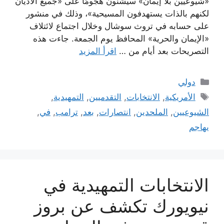
«شيوعيين بلا إيمان» سيشنون هجومًا على «جميع الأديان
لكنهم بالذات يستهدفون المسيحية»، وذلك في منشور
على حسابه في تروث سوشال وخلال اجتماع لائتلاف
«الإيمان والحرية» المحافظ يوم الجمعة. جاءت هذه
التصريحات بعد أيام من …
اقرأ المزيد
التصنيفات
دولي
الوسوم
الأمريكية
,
الانتخابات
,
التقدميين
,
التمهيدية
,
الشيوعيين
,
الملحدين
,
انتصارات
,
بعد
,
ترامب
,
في
,
يهاجم
الانتخابات التمهيدية في
نيويورك تكشف عن بروز