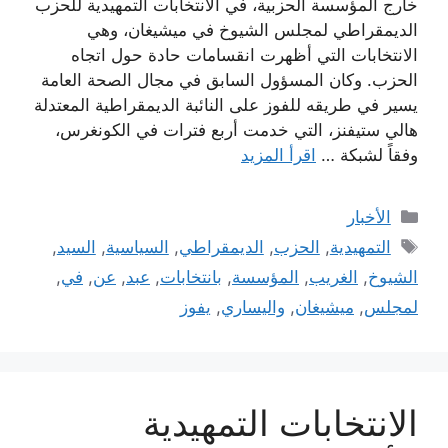
خارج المؤسسة الحزبية، في الانتخابات التمهيدية للحزب
الديمقراطي لمجلس الشيوخ في ميشيغان، وهي
الانتخابات التي أظهرت انقسامات حادة حول اتجاه
الحزب. وكان المسؤول السابق في مجال الصحة العامة
يسير في طريقه للفوز على النائبة الديمقراطية المعتدلة
هالي ستيفنز، التي خدمت أربع فترات في الكونغرس،
وفقاً لشبكة …
اقرأ المزيد
التصنيفات
الأخبار
الوسوم
التمهيدية
,
الحزب
,
الديمقراطي
,
السياسية
,
السيد
,
الشيوخ
,
الغريب
,
المؤسسة
,
بانتخابات
,
عبد
,
عن
,
في
,
لمجلس
,
ميشيغان
,
واليساري
,
يفوز
الانتخابات التمهيدية