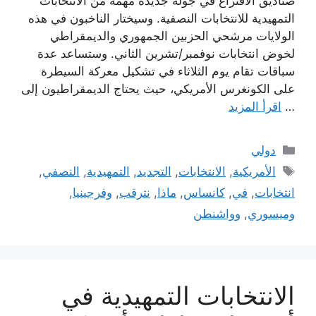
صناديق الاقتراع في جولة جديدة مهمة من الانتخابات
التمهيدية للانتخابات النصفية. وسيختار الناخبون في هذه
الولايات مرشحي الحزبين الجمهوري والديمقراطي
لخوض انتخابات نوفمبر/تشرين الثاني. وستساعد عدة
سباقات تقام يوم الثلاثاء في تشكيل معركة السيطرة
على الكونغرس الأمريكي، حيث يحتاج الديمقراطيون إلى
…
اقرأ المزيد
التصنيفات
دولي
الوسوم
الأمريكية
,
الانتخابات
,
التجديد
,
التمهيدية
,
النصفي
,
انتخابات
,
في
,
كانساس
,
ماذا
,
نترقب
,
وفرجينيا
,
وميسوري
,
وواشنطن
الانتخابات التمهيدية في