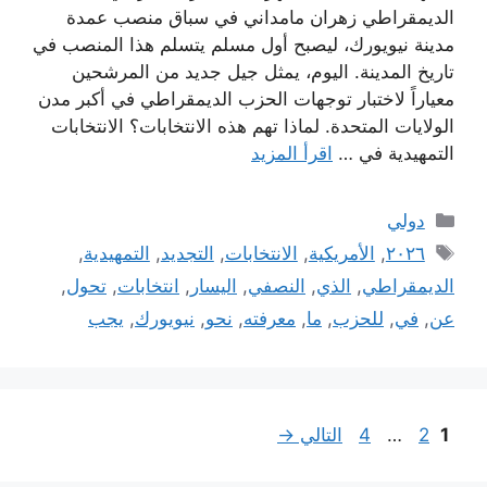
الديمقراطي زهران مامداني في سباق منصب عمدة
مدينة نيويورك، ليصبح أول مسلم يتسلم هذا المنصب في
تاريخ المدينة. اليوم، يمثل جيل جديد من المرشحين
معياراً لاختبار توجهات الحزب الديمقراطي في أكبر مدن
الولايات المتحدة. لماذا تهم هذه الانتخابات؟ الانتخابات
التمهيدية في …
اقرأ المزيد
التصنيفات
دولي
الوسوم
٢٠٢٦
,
الأمريكية
,
الانتخابات
,
التجديد
,
التمهيدية
,
الديمقراطي
,
الذي
,
النصفي
,
اليسار
,
انتخابات
,
تحول
,
عن
,
في
,
للحزب
,
ما
,
معرفته
,
نحو
,
نيويورك
,
يجب
Page
Page
Page
1
2
…
4
التالي
→