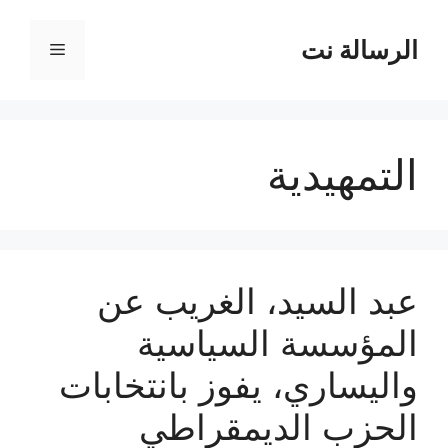
نتقل
لى
الرسالة نت
القائمة
لمحتوى
التمهيدية
عبد السيد، الغريب عن
المؤسسة السياسية
واليساري، يفوز بانتخابات
الحزب الديمقراطي