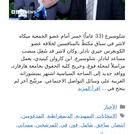
شلوسبرغ (33 عاماً) خسر أمام عضو الجمعية ميكاه
لاشر في سباق مكتظّ بالمنافسين لخلافة عضو
الكونغرس جيري نادلر. وكان لاشر قد شَغِل منصب
مساعد لنادلر. شلوسبرغ، ابن كارولن كينيدي، يعمل
مراسلاً لمجلة فوغ، وخريج كلية الحقوق بجامعة هارفارد،
ووافد جديد إلى الساحة السياسية اشتهر بمنشوراته
الغريبة على وسائل التواصل الاجتماعي. مرشّح آخر لم
ينجح في …
اقرأ المزيد
التصنيفات
الأخبار
الوسوم
الانتخابات
,
التمهيدية
,
الديمقراطية
,
المدعومين
,
انتصار
,
ساحق
,
شامل
,
فوز
,
في
,
للمرشحين
,
ممداني
,
من
,
نيويورك