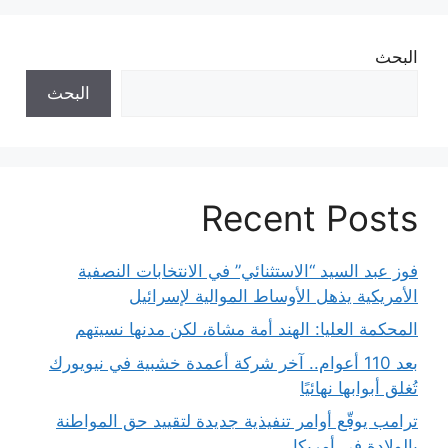
البحث
البحث
Recent Posts
فوز عبد السيد “الاستثنائي” في الانتخابات النصفية
الأمريكية يذهل الأوساط الموالية لإسرائيل
المحكمة العليا: الهند أمة مشاة، لكن مدنها نسيتهم
بعد 110 أعوام.. آخر شركة أعمدة خشبية في نيويورك
تُغلق أبوابها نهائيًا
ترامب يوقّع أوامر تنفيذية جديدة لتقييد حق المواطنة
بالولادة في أمريكا