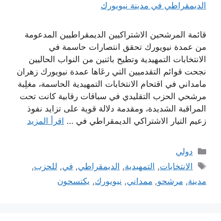
قائمة المرشحين الاشتراكيين الديمقراطيين المدعومة
من عمدة نيويورك تحقق انتصارات حاسمة في
الانتخابات التمهيدية وتطيح باثنين من النواب الحاليين
نجحت قوائم التقدميين التي رعَاها عمدة نيويورك زهران
مامداني في اقتحام الانتخابات التمهيدية الحاسمة، مغلِبة
مرشحي الحزب التقليدي في سباقات رقابية كانت تحت
المراقبة الشديدة، ومقدمة دلالة قوية على تزايد نفوذ
زعيم التيار الاشتراكي الديمقراطي في …
اقرأ المزيد
التصنيفات
دولي
الوسوم
الانتخابات
,
التمهيدية
,
الديمقراطي
,
في
,
للحزب
,
مدينة
,
مرشحو
,
ممداني
,
نيويورك
,
يكتسحون