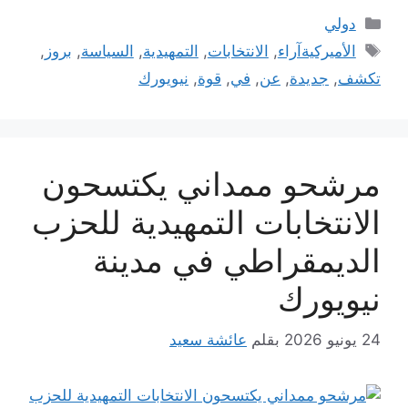
التصنيفات
دولي
الوسوم
الأميركيةآراء
,
الانتخابات
,
التمهيدية
,
السياسة
,
بروز
,
تكشف
,
جديدة
,
عن
,
في
,
قوة
,
نيويورك
مرشحو ممداني يكتسحون
الانتخابات التمهيدية للحزب
الديمقراطي في مدينة
نيويورك
24 يونيو 2026
بقلم
عائشة سعيد