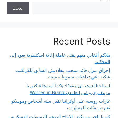
البحث
Recent Posts
ملاكم أفغاني متهم بقتل عاملة إغاثة اسكتلندية يعود إلى
المحكمة
إحراق منزل قائد منتخب بنغلاديش السابق للكريكيت
شكيب في تداعيات سقوط حسينة
لسنا هنا لنستجدي مقعدًا: هكذا أسستا فيكتوريا
مونتغمري وتاميرا هامدن Women in Brand
غارات روسية على أوكرانيا تقتل ستة أشخاص وموسكو
تعترض مئات المسيّرات
كوريا الجنوبية تكثف الإنتاج الضخم للروبوتات العسكرية