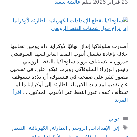
23 فبراير 2026
بقلم
عائشة سعيد
أصدرت سلوفاكيا إنذارًا نهائيًا لأوكراينا دام يومين تطالبها
خلاله بإعادة تشغيل أنبوب النفط العابر للعهد السوفييتي
«دروزبا» لاستئناف تزويد سلوفاكيا بالنفط الروسي.
رئيس الوزراء السلوفاكي روبرت فيكو أعلن، في تسجيل
مصور نُشر على صفحته في فيسبوك، أن بلاده ستتوقف
عن تقديم امدادات الكهرباء الطارئة إلى أوكراينا ما لم
تستأنف كييف عبور النفط عبر الأنبوب المذكور، …
اقرأ
المزيد
التصنيفات
دولي
الوسوم
إثر
,
الإمدادات
,
الروسي
,
الطارئة
,
الكهربائية
,
النفط
,