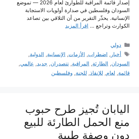
إصدار قائمة المراقبة للطوارئ لعام 2026 — تموضع
السودان وفلسطين في صدارة أولويات الاستجابة
الإنسانية. يحذّر التقرير من أن التلاقي بين تصاعد
الكوارث وتراجع …
اقرأ المزيد
التصنيفات
دولي
الوسوم
أخبار
,
اضطراب
,
الأزمات
,
الإنسانية
,
الدولية
,
السودان
,
الطارئة
,
المراقبة
,
تتصدران
,
جديد
,
عالمي
,
قائمة
,
لعام
,
للإنقاذ
,
للجنة
,
وفلسطين
اليابان تُجيز طرح حبوب
منع الحمل الطارئة للبيع
دون وصفة طبية