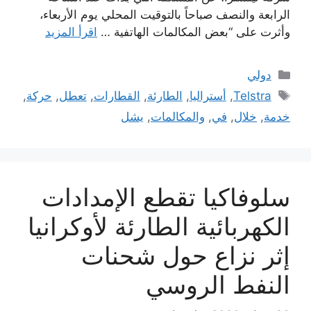
الرابعة والنصف صباحاً بالتوقيت المحلي يوم الأربعاء،
وأثرت على “بعض المكالمات الهاتفية …
اقرأ المزيد
التصنيفات
دولي
الوسوم
Telstra
,
أستراليا
,
الطارئة
,
القطارات
,
تعطل
,
حركة
,
خدمة
,
خلال
,
في
,
والمكالمات
,
يشل
سلوفاكيا تقطع الإمدادات
الكهربائية الطارئة لأوكرانيا
إثر نزاع حول شحنات
النفط الروسي