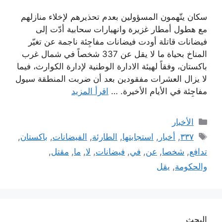
سكان يتّهمون المسؤولين بعدم تحذيرهم لإخلاء منازلهم
مع هطول أمطار غزيرة وانهيارات سحابية أدّت إلى
فيضانات قاتلة أودت فيضانات مفاجِئة ناجمة عن تغيّر
المناخ بحياة ما لا يقل عن 337 شخصاً في شمال غرب
باكستان، وفقاً لهيئة الادارة الوطنية لإدارة الكوارث، فيما
لا يزال العشرات مفقودين بعد أن ضربت المنطقة سيول
مفاجِئة في الأيام الأخيرة. …
اقرأ المزيد
التصنيفات
الأخبار
الوسوم
٣٣٧
,
أخبار
,
استجابتها
,
الطارئة
,
الفيضانات
,
باكستان
,
تدافع
,
شخصا
,
عن
,
في
,
فيضانات
,
لا
,
ما
,
مقتل
,
والحكومة
,
يقل
البحث