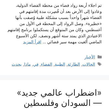
تم اجلاء أربعة رواد فضاء من محطة الفضاء الدولية،
وعادوا إلى الأرض بعد أن قُصِرت مدة إقامتهم في
الفضاء شهراً واحداً بسبب مشكلة طبية وُصفت بأنها
«خطيرة». وصل الرواد إلى المحطة في الأول من
أغسطس، وكان من المتوقع أن يستكملوا برنامج إقامتهم
الاعتيادي الذي يمتد ستة أشهر ونصف. لكن الأسبوع
الماضي أُلغيت مهمة سير فضائي …
اقرأ المزيد
التصنيفات
الأخبار
الوسوم
الحالات
,
الطارئة
,
الطبية
,
الفضاء
,
في
,
ماذا
,
يحدث
«اضطراب عالمي جديد»
— السودان وفلسطين