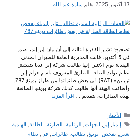
13 أكتوبر 2025
بقلم
سارة عبد الله
تصحيح: تشير الفقرة الثالثة إلى أن بيان إير إنديا صدر
في 5 أكتوبر. قالت المديرية العامة للطيران المدني
الهندية يوم الاثنين إنها طالبت شركة إير إنديا بتفيتش
نظام توليد الطاقة الطارئ المعروف باسم «رام إير
ترباين» (RAT) في بعض طائراتها من طراز بوينغ 787.
وأضافت الهيئة أنها طالبت كذلك شركة بوينغ، الصانعة
لهذه الطائرات، بتقديم …
اقرأ المزيد
التصنيفات
الأخبار
الوسوم
إنديا
,
إير
,
الجهات
,
الرقابية
,
الطارئة
,
الطاقة
,
الهندية
,
بعض
,
بفحص
,
بوينغ
,
تطالب
,
طائرات
,
في
,
نظام