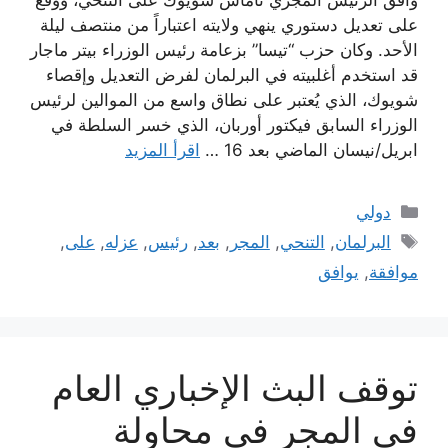
وافق الرئيس المجري تاماش شويوك على التنحي، ووقع
على تعديل دستوري ينهي ولايته اعتباراً من منتصف ليلة
الأحد. وكان حزب “تيسا” بزعامة رئيس الوزراء بيتر ماجار
قد استخدم أغلبيته في البرلمان لفرض التعديل وإقصاء
شويوك، الذي يُعتبر على نطاق واسع من الموالين لرئيس
الوزراء السابق فيكتور أوربان، الذي خسر السلطة في
ابريل/نيسان الماضي بعد 16 …
اقرأ المزيد
التصنيفات
دولي
الوسوم
البرلمان
,
التنحي
,
المجر
,
بعد
,
رئيس
,
عزله
,
على
,
موافقة
,
يوافق
توقف البث الإخباري العام
في المجر في محاولة