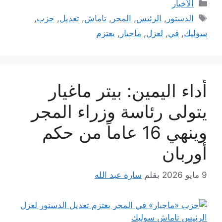
التصنيفات
الأخبار
الوسوم
الدستور
,
الرئيس
,
المجر
,
تاماش
,
تعديل
,
حزب
,
سوليك
,
في
,
لعزل
,
ماجيار
,
يعتزم
أداء اليمين: بيتر ماغيار
يتولى رئاسة وزراء المجر
وينهي 16 عاماً من حكم
أوربان
9 مايو 2026
بقلم
سارة عبد الله