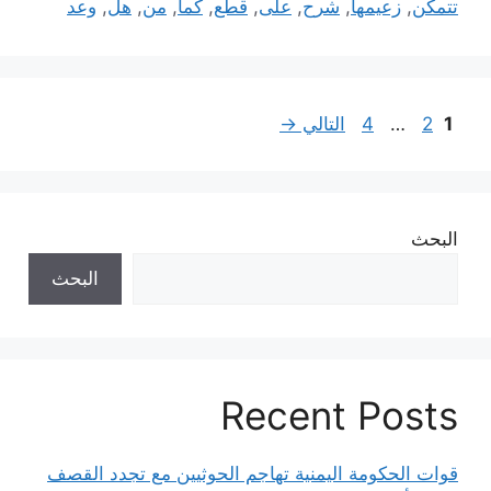
تتمكن
,
زعيمها
,
شرح
,
على
,
قطع
,
كما
,
من
,
هل
,
وعد
Page
Page
Page
1
2
…
4
التالي
→
البحث
البحث
Recent Posts
قوات الحكومة اليمنية تهاجم الحوثيين مع تجدد القصف