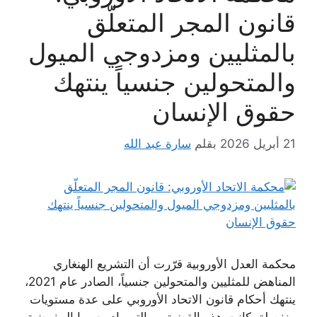
قانون المجر المتعلّق
بالمثليين ومزدوجي الميول
والمتحولين جنسياً ينتهك
حقوق الإنسان
21 أبريل 2026
بقلم
سارة عبد الله
محكمة العدل الأوروبية قرّرت أن التشريع الهنغاري
المناهض للمثليين والمتحولين جنسياً، الصادر عام 2021،
ينتهك أحكام قانون الاتحاد الأوروبي على عدة مستويات
منفصلة. كانت هذه القضية — التي بادرت بها المفوضية