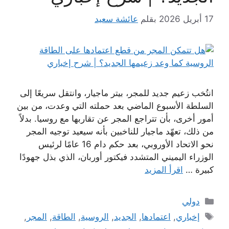
17 أبريل 2026
بقلم
عائشة سعيد
انتُخب زعيم جديد للمجر، بيتر ماجيار، وانتقل سريعًا إلى
السلطة الأسبوع الماضي بعد حملته التي وعدت، من بين
أمور أخرى، بأن تتراجع المجر عن تقاربها مع روسيا. بدلاً
من ذلك، تعهّد ماجيار للناخبين بأنه سيعيد توجيه المجر
نحو الاتحاد الأوروبي، بعد حكم دام 16 عامًا لرئيس
الوزراء اليميني المتشدد فيكتور أوربان، الذي بذل جهودًا
كبيرة …
اقرأ المزيد
التصنيفات
دولي
الوسوم
إخباري
,
اعتمادها
,
الجديد
,
الروسية
,
الطاقة
,
المجر
,