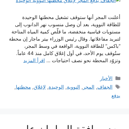
أعلنت المجر أنها ستوقف تشغيل محطتها الوحيدة
للطاقة النووية، بعد أن وصل منسوب نهر الدانوب إلى
مستويات قياسية منخفضة، ما قلّص كمية المياه المتاحة
لتبريد مفاعلاتها. وقال رئيس الوزراء بيتر ماجار إن محطة
“باكس” للطاقة النووية، الواقعة في وسط المجر،
ستُوقف يوم الأحد، في أول إغلاق كامل منذ 44 عاماً.
وتزوّد المحطة نحو نصف احتياجات …
اقرأ المزيد
التصنيفات
الأخبار
الوسوم
الجفاف
,
المجر
,
النووية
,
الوحيدة
,
لإغلاق
,
محطتها
,
يدفع
بعد موافقة البرلمان على