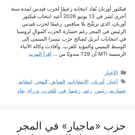
فيكتور أوربان يُعاد انتخابه زعيمًا لحزب فيدس لمدة سنة
أخرى نُشر في 13 يونيو 2026 أُعيد انتخاب فيكتور
أوربان، الذي ترشّح بلا منافس، زعيمًا لحزب فيدس
الرئيس في المجر رغم خسارة الحزب الموالٍ لروسيا
في انتخابات أبريل لصالح حزب تيسزا المنتمى إلى
الوسط اليميني والمؤيد للغرب. وأفادت وكالة الأنباء
الرسمية MTI أن 729 مندوبًا من …
اقرأ المزيد
التصنيفات
الأخبار
الوسوم
أخبار
,
أوربان
,
الانتخابات
,
السابق
,
المجر
,
انتخابه
,
خسارته
,
رئيس
,
رغم
,
زعيما
,
في
,
للحزب
,
وزراء
,
يعاد
حزب «ماجيار» في المجر