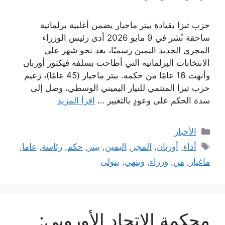
حزب تيزا بقيادة بيتر ماجيار يضمن أغلبية برلمانية
ساحقة نُشر في 9 مايو 2026 أدى رئيس الوزراء
المجري الجديد اليمين رسميًا، بعد نحو شهر على
الانتخابات البرلمانية التي أطاحت بسلفه فيكتور أوربان
وأنهت 16 عامًا من حكمه. بيتر ماجيار (45 عامًا)، زعيم
حزب تيزا المنتمي للتيار اليميني الوسطي، وصل إلى
سدة الحكم على وعودٍ بالتغيير …
اقرأ المزيد
التصنيفات
الأخبار
الوسوم
أداء
,
أوربان
,
المجر
,
اليمين
,
بيتر
,
حكم
,
رئاسة
,
عاما
,
ماغيار
,
من
,
وزراء
,
وينهي
,
يتولى
محكمة الاتحاد الأوروبي: