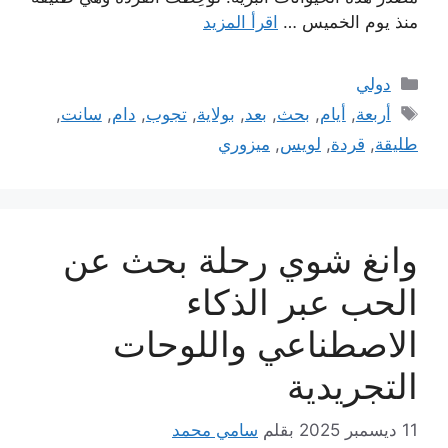
منذ يوم الخميس …
اقرأ المزيد
التصنيفات
دولي
الوسوم
أربعة
,
أيام
,
بحث
,
بعد
,
بولاية
,
تجوب
,
دام
,
سانت
,
طليقة
,
قردة
,
لويس
,
ميزوري
وانغ شوي رحلة بحث عن
الحب عبر الذكاء
الاصطناعي واللوحات
التجريدية
11 ديسمبر 2025
بقلم
سامي محمد