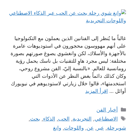
غالباً ما يُنظر إلى الفنانين الذين يعملون مع التكنولوجيا
على أنهم مهووسون محجورون في استوديوهات عامرة
بالأجهزة والأسلاك، لكن وانغشوي يصوغ صورتهم بصورة
مختلفة: ليس مجرد هاوٍ للتقنيات بل ناسك يحمل رؤية
رومانسية للعالم. «بالنسبة إليّ، الفن مشروع روحي،
وكان كذلك دائماً بغض النظر عن الأدوات التي
استخدمتها»، قالوا خلال زيارتي لاستوديوهم في نيويورك
أوائل …
اقرأ المزيد
التصنيفات
أخبار الفن
الوسوم
الاصطناعي
,
التجريدية
,
الحب
,
الذكاء
,
بحث
,
شويرحلة
,
عبر
,
عن
,
واللوحات
,
وانغ