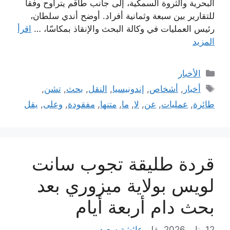
البحرية والثروة السمكية، إلى جانب طاقم يتراوح وفقاً
للتقارير بين سبعة وثمانية أفراد. أوضح أندي سلطان،
رئيس العمليات في وكالة البحث والإنقاذ بمكاسّا، …
اقرأ
المزيد
التصنيفات
الأخبار
الوسوم
أخبار
,
أشخاص
,
إندونيسيا
,
النقل
,
بحث
,
تشن
,
طائرة
,
عمليات
,
عن
,
لا
,
ما
,
متنها
,
مفقودة
,
وعلى
,
يقل
قردة طليقة تجوب سانت
لويس بولاية ميزوري بعد
بحث دام أربعة أيام
12 يناير 2026
بقلم
عائشة سعيد