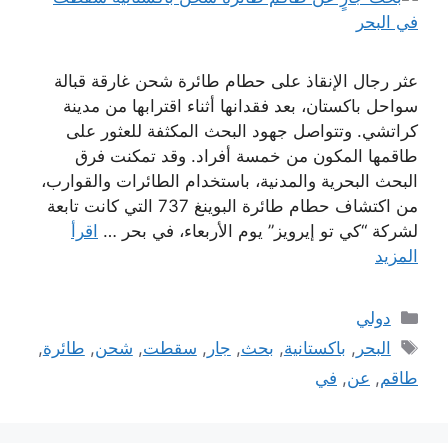
عثر رجال الإنقاذ على حطام طائرة شحن غارقة قبالة
سواحل باكستان، بعد فقدانها أثناء اقترابها من مدينة
كراتشي. وتتواصل جهود البحث المكثفة للعثور على
طاقمها المكون من خمسة أفراد. وقد تمكنت فرق
البحث البحرية والمدنية، باستخدام الطائرات والقوارب،
من اكتشاف حطام طائرة البوينغ 737 التي كانت تابعة
لشركة “كي تو إيرويز” يوم الأربعاء، في بحر …
اقرأ
المزيد
التصنيفات
دولي
الوسوم
البحر
,
باكستانية
,
بحث
,
جار
,
سقطت
,
شحن
,
طائرة
,
طاقم
,
عن
,
في