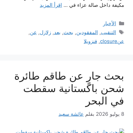
مكيفة داخل صالة عزاء في …
اقرأ المزيد
التصنيفات
الأخبار
الوسوم
التنقيب
,
المفقودين
,
بحث
,
بعد
,
زلازل
,
عن
,
عنclosure
,
فنزويلا
بحث جارٍ عن طاقم طائرة
شحن باكستانية سقطت
في البحر
8 يوليو 2026
بقلم
عائشة سعيد