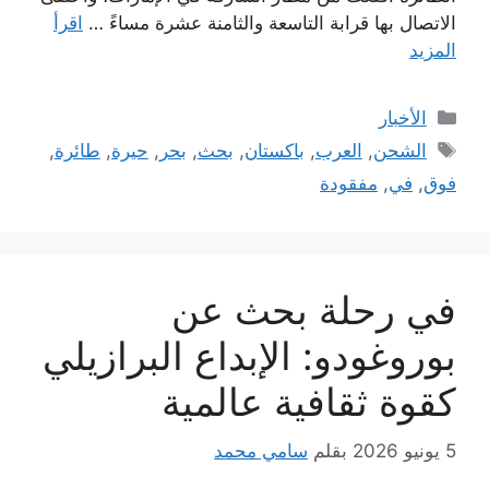
الاتصال بها قرابة التاسعة والثامنة عشرة مساءً …
اقرأ
المزيد
التصنيفات
الأخبار
الوسوم
الشحن
,
العرب
,
باكستان
,
بحث
,
بحر
,
حيرة
,
طائرة
,
فوق
,
في
,
مفقودة
في رحلة بحث عن
بوروغودو: الإبداع البرازيلي
كقوة ثقافية عالمية
5 يونيو 2026
بقلم
سامي محمد