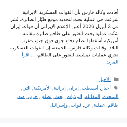
أفادت وكالة فارس بأن القوات العسكرية الايرانية
شرعت في عملية بحث لتحديد موقع طيّار الطائرة. نُشر
في 3 أبريل 2026 أعلن الإعلام الإيراني أن قوات إيران
شنّت عملية بحث للعثور على طاقم طائرة مقاتلة
أمريكية أسقطها نظام دفاع جوي فوق جنوب‑غرب
البلاد. وقالت وكالة فارس، الجمعة، إن القوات العسكرية
تجري عمليات تمشيط للعثور على الطاقم، …
اقرأ
المزيد
التصنيفات
الأخبار
الوسوم
أخبار
,
أسقطت
,
إيران
,
إيرانية
,
الأمريكية
,
التي
,
المتحدة
,
المقاتلة
,
الولايات
,
بحث
,
تطلق
,
حرب
,
ضد
,
طاقم
,
عملية
,
عن
,
قوات
,
وإسرائيل