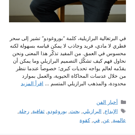
في البرتغالية البرازيلية، كلمة “بوروغودو” تشير إلى سحر
فطري لا مادي، فريد وجاذب لا يمكن قياسه بسهولة لكنه
محسوس في العمق. من المفيد تذكّر هذا المعنى ونحن
نحاول فهم كيف تشكّل التصميم البرازيلي وما يمكن أن
يقدّمه لعالم يواجه تحديات كبرى؛ خصوصاً عندما ننظر
من خلال عدسات المحاكاة الحيوية، والعمل بموارد
محدودة، والمذهب البرازيلي المتسم …
اقرأ المزيد
التصنيفات
أخبار الفن
الوسوم
الإبداع
,
البرازيلي
,
بحث
,
بوروغودو
,
ثقافية
,
رحلة
,
عالمية
,
عن
,
في
,
كقوة