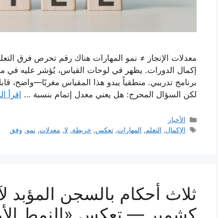
معدلات الإنجاز ≠ نمو المهارات هناك رقم تحرص فرق التعل
إكمال الدورات. يظهر في لوحات القياس، يُؤشر عليه في مراج
برنامج تدريبي. منطقياً يبدو هذا المقياس مغريًا—واضح، قاب
لكن السؤال المحرج: هل يعني معدل إتمام بنسبة …
اقرأ ال
التصنيفات
الأخبار
الوسوم
الإكمال
,
التعلم
,
المهارات
,
تعكس
,
خريطة
,
لا
,
معدلات
,
نمو
,
وفق
ثلاث أحكام بالسجن المؤبد لآ
كشمير — تعكس «النمط الأوس