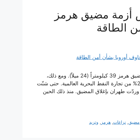
س أزمة مضيق هرمز
ن الطاقة
مضيق هرمز وضغط الطاقة عند أضيق نقطة له، لا يتجاوز مضيق هرمز 39 كيلومتراً (24 ميلاً). ومع ذلك،
كانت نحو 20 مليون برميل نفط تمر عبره يومياً—أي نحو 25% من تجارة النفط البحرية العالمية. حتى شنّت
 وردّت طهران بإغلاق المضيق. منذ ذلك الحين
مضيق
,
نزاعات
,
هرمز
,
وتزيد