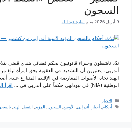
السجون
9 أبريل 2026
بقلم
سارة عبد الله
ندّد ناشطون وخبراء قانونيون بحكم قضائي هندي قضى بثلاث
الهند تجاه الأصوات المعارضة في الإقليم المتنازع عليه. أ
الوطنية (NIA) في نيودلهي حكماً على أندربي في …
اقرأ ال
التصنيفات
الأخبار
الوسوم
أحكام
,
أخبار
,
أندرابي
,
الأوسع
,
السجون
,
المؤبد
,
النمط
,
الهند
,
بالسجن