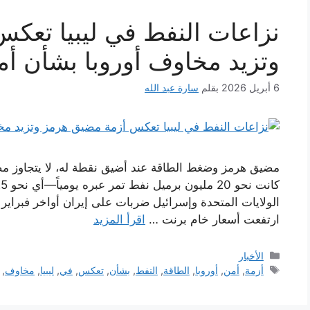
نزاعات النفط في ليبيا تعك
وتزيد مخاوف أوروبا بشأن أم
6 أبريل 2026
بقلم
سارة عبد الله
الولايات المتحدة وإسرائيل ضربات على إيران أواخر فبراير
ارتفعت أسعار خام برنت …
اقرأ المزيد
التصنيفات
الأخبار
الوسوم
أزمة
,
أمن
,
أوروبا
,
الطاقة
,
النفط
,
بشأن
,
تعكس
,
في
,
ليبيا
,
مخاوف
,