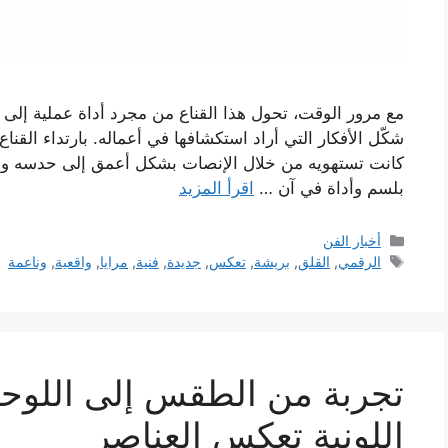
مع مرور الوقت، تحول هذا القناع من مجرد أداة عملية إلى
شكّل الأفكار التي أراد استكشافها في أعماله. بارتداء القن
كانت تستهويه من خلال الإنصات بشكل أعمق إلى حدسه وخيال
بلسم وأداة في آن …
اقرأ المزيد
التصنيفات
أخبار الفن
الوسوم
الرقمي
,
القلق
,
بريشة
,
تعكس
,
جديدة
,
فنية
,
مرايا
,
واقعية
,
وناعمة
تجربة من الطقس إلى اللوحة
اللونية تعكس العناصر