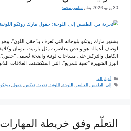
30 يونيو 2026
بقلم
سامي محمد
يشتهر مارك روثكو بلوحاته التي تُعرف بـ”حقل اللون”، و
لوصف أعماله هو وبعض معاصريه مثل بارنيت نيومان وكلايفور
الكامل والتركيز على مساحات لونية واضحة تُسمى “حقول”. 
ألبرز الشهيرة “تحية للمربع”، التي استكشفت العلاقات اللان
التصنيفات
أخبار الفن
الوسوم
إلى
,
الطقس
,
العناصر
,
اللوحة
,
اللونية
,
تجربة
,
تعكس
,
حقول
,
روثكو
,
التعلّم وفق خريطة المهارات 