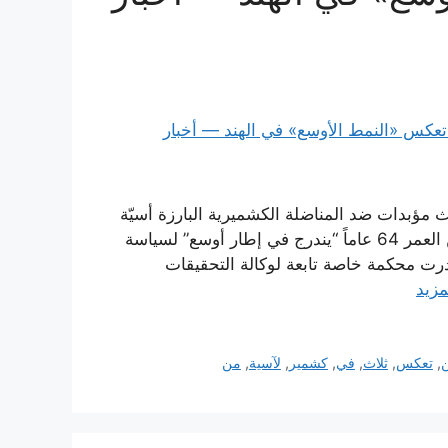
 مؤبدات ضد المناضلة الكشميرية البارزة أسيّة
أندربي، معتبرين أن التشديد في العقوبة بحق امرأة تبلغ من العمر 64 عاماً “يندرج في إطار أوسع” لسياسة
صدرت محكمة خاصة تابعة لوكالة التحقيقات
مزيد
,
تعكس
,
ثلاث
,
في
,
كشمير
,
لآسية
,
من