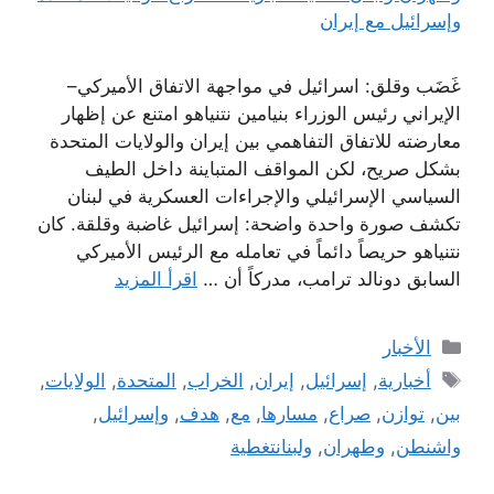
غَضَب وقلق: اسرائيل في مواجهة الاتفاق الأميركي–
الإيراني رئيس الوزراء بنيامين نتنياهو امتنع عن إظهار
معارضته للاتفاق التفاهمي بين إيران والولايات المتحدة
بشكل صريح، لكن المواقف المتباينة داخل الطيف
السياسي الإسرائيلي والإجراءات العسكرية في لبنان
تكشف صورة واحدة واضحة: إسرائيل غاضبة وقلقة. كان
نتنياهو حريصاً دائماً في تعامله مع الرئيس الأميركي
السابق دونالد ترامب، مدركاً أن …
اقرأ المزيد
التصنيفات
الأخبار
الوسوم
أخبارية
,
إسرائيل
,
إيران
,
الخراب
,
المتحدة
,
الولايات
,
بين
,
توازن
,
صراع
,
مسارها
,
مع
,
هدف
,
وإسرائيل
,
واشنطن
,
وطهران
,
ولبنانتغطية