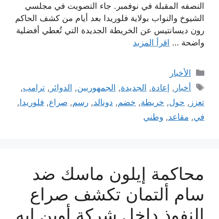
النصفه المقبلة في نوفمبر. جاء التصويت في مجلسي
الشيوخ والنواب بولاية فلوريدا بعد أيام من كشف الحاكم
رون ديسانتيس عن الخريطة الجديدة التي تُعطي أفضلية
واضحة …
اقرأ المزيد
التصنيفات
الأخبار
الوسوم
أخبار
,
إعادة
,
الجديدة
,
الجمهوريين
,
الدوائر
,
ترامب
,
تعزز
,
حول
,
خريطة
,
خضم
,
دونالد
,
رسم
,
صراع
,
فلوريدا
,
في
,
مقاعد
,
وطني
محاكمة إيلون ماسك ضد
سام ألتمان تكشف صراع
النفوذ داخل شركة أوبن إيه