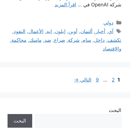
شركة OpenAI في …
اقرأ المزيد
التصنيفات
دولي
الوسوم
آي
,
أخبار
,
ألتمان
,
أوبن
,
إيلون
,
إيه
,
الأعمال
,
النفوذ
,
تكشف
,
داخل
,
سام
,
شركة
,
صراع
,
ضد
,
ماسك
,
محاكمة
,
والاقتصاد
Page
Page
Page
1
2
…
9
التالي
→
البحث
البحث