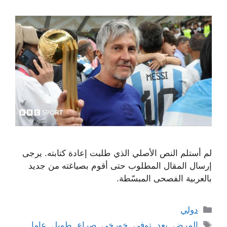
لم أستلم النص الأصلي الذي طلبت إعادة كتابته. يرجى
إرسال المقال المطلوب حتى أقوم بصياغته من جديد
بالعربية الفصحى المبسّطة.
التصنيفات
دولي
الوسوم
المرض
,
بعد
,
توفي
,
خورخي
,
صراع
,
طويل
,
عاما
,