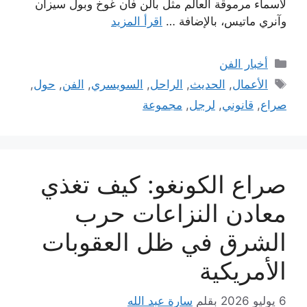
لأسماء مرموقة العالم مثل بالن فان غوخ وبول سيزان
وآنري ماتيس، بالإضافة …
اقرأ المزيد
التصنيفات
أخبار الفن
الوسوم
الأعمال
,
الحديث
,
الراحل
,
السويسري
,
الفن
,
حول
,
صراع
,
قانوني
,
لرجل
,
مجموعة
صراع الكونغو: كيف تغذي
معادن النزاعات حرب
الشرق في ظل العقوبات
الأمريكية
6 يوليو 2026
بقلم
سارة عبد الله