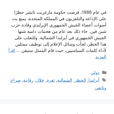
في عام 1988، فرضت حكومة مارغريت تاتشر حظرًا
على الإذاعة والتلفزيون في المملكة المتحدة، يمنع بث
أصوات أعضاء الجيش الجمهوري الإيرلندي وقادة حزب
شين فين. جاء ذلك بعد عام من هجمات دامية شنها
الجيش الجمهوري في أيرلندا الشمالية. وللتغلب على
هذا الحظر، لجأت وسائل الإعلام إلى توظيف ممثلين
لأداء كلمات السياسيين، حيث قام الممثل ستيفن …
اقرأ
المزيد
التصنيفات
دولي
الوسوم
أيرلندا
,
الحظر
,
الشمالية
,
ثغرة
,
خلال
,
رقابية
,
صراع
,
وثائقي