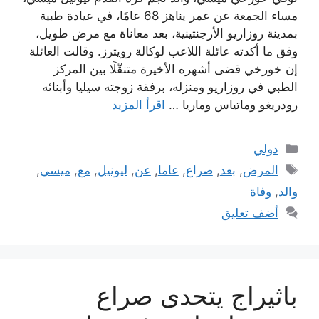
مساء الجمعة عن عمر يناهز 68 عامًا، في عيادة طبية
بمدينة روزاريو الأرجنتينية، بعد معاناة مع مرض طويل،
وفق ما أكدته عائلة اللاعب لوكالة رويترز. وقالت العائلة
إن خورخي قضى أشهره الأخيرة متنقّلًا بين المركز
الطبي في روزاريو ومنزله، برفقة زوجته سيليا وأبنائه
رودريغو وماتياس وماريا …
اقرأ المزيد
التصنيفات
دولي
الوسوم
المرض
,
بعد
,
صراع
,
عاما
,
عن
,
ليونيل
,
مع
,
ميسي
,
والد
,
وفاة
أضف تعليق
باثيراج يتحدى صراع