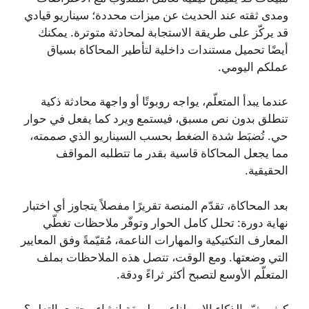
ومدى ثقته عند الحديث عن ميزات محددة؛ سيناريو قيادي
قد يركّز على طريقة الاستجابة لمحادثة متوترة. يمكنك
أيضًا تحميل مستندات داخلية لتأطير المحاكاة بسياق
عملكم اليومي.
عندما يبدأ المتعلّم، يواجه روبوتًا أو واجهة محادثة ذكية
تنطلق بدون نص مسبق، فيستمع ويرد كما يفعل في حوار
حي. تُضبَط شدة الضغط بحسب السيناريو الذي صممته،
مما يجعل المحاكاة قاسية بقدر ما تتطلبه المواقف
الحقيقية.
بعد المحاكاة، تقدّم المنصة تقريرًا مفصلاً يتجاوز أي اختبار
نهاية دورة: تحلل كامل الحوار وتوفّر ملاحظات تغطّي
المعارف التكتيكية والمهارات الناعمة، مُقيّمةً وفق المعايير
التي وضعتها. ومع الوقت، تتصل هذه الملاحظات بملف
المتعلّم الأوسع لتصبح أكثر ثراءً ودقة.
كيف يغيّر الذكاء الاصطناعي طريقة إنشاء محتوى التعلم؟