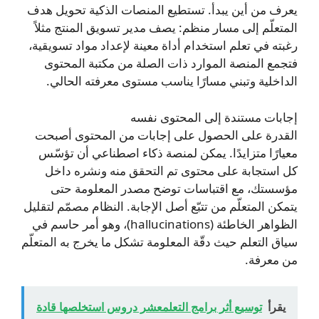
يعرف من أين يبدأ. تستطيع المنصات الذكية تحويل هدف
المتعلّم إلى مسار منظم: يصف مدير تسويق المنتج مثلاً
رغبته في تعلم استخدام أداة معينة لإعداد مواد تسويقية،
فتجمع المنصة الموارد ذات الصلة من مكتبة المحتوى
الداخلية وتبني مسارًا يناسب مستوى معرفته الحالي.
إجابات مستندة إلى المحتوى نفسه
القدرة على الحصول على إجابات من المحتوى أصبحت
معيارًا متزايدًا. يمكن لمنصة ذكاء اصطناعي أن تؤسّس
كل استجابة على محتوى تم التحقق منه ونشره داخل
مؤسستك، مع اقتباسات توضح مصدر المعلومة حتى
يتمكن المتعلّم من تتبّع أصل الإجابة. النظام مصمّم لتقليل
الظواهر الخاطئة (hallucinations)، وهو أمر حاسم في
سياق التعلم حيث دقّة المعلومة تشكل ما يخرج به المتعلّم
من معرفة.
يقرأ
توسيع أثر برامج التعلمعشر دروس استخلصها قادة