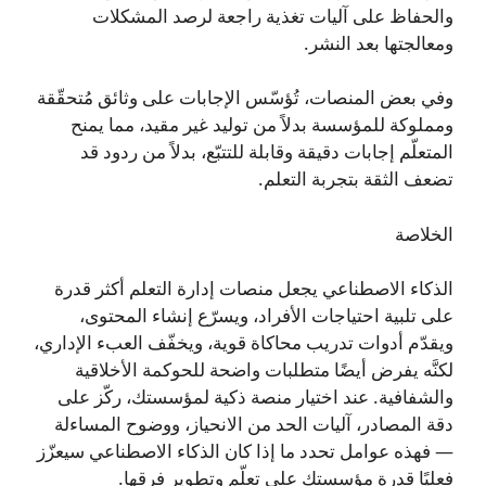
والحفاظ على آليات تغذية راجعة لرصد المشكلات
ومعالجتها بعد النشر.
وفي بعض المنصات، تُؤسّس الإجابات على وثائق مُتحقّقة
ومملوكة للمؤسسة بدلاً من توليد غير مقيد، مما يمنح
المتعلّم إجابات دقيقة وقابلة للتتبّع، بدلاً من ردود قد
تضعف الثقة بتجربة التعلم.
الخلاصة
الذكاء الاصطناعي يجعل منصات إدارة التعلم أكثر قدرة
على تلبية احتياجات الأفراد، ويسرّع إنشاء المحتوى،
ويقدّم أدوات تدريب محاكاة قوية، ويخفّف العبء الإداري،
لكنَّه يفرض أيضًا متطلبات واضحة للحوكمة الأخلاقية
والشفافية. عند اختيار منصة ذكية لمؤسستك، ركّز على
دقة المصادر، آليات الحد من الانحياز، ووضوح المساءلة
— فهذه عوامل تحدد ما إذا كان الذكاء الاصطناعي سيعزّز
فعليًا قدرة مؤسستك على تعلّم وتطوير فرقها.