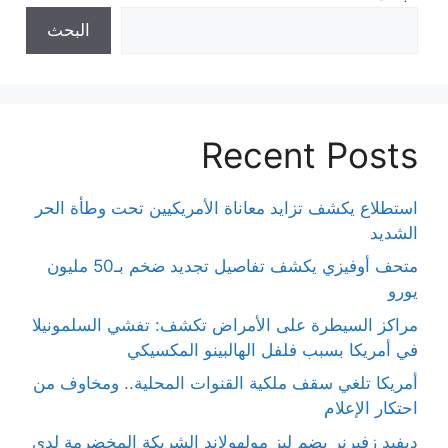
البحث
Recent Posts
استطلاع يكشف تزايد معاناة الأمريكيين تحت وطأة الحر
الشديد
متحف أوفيزي يكشف تفاصيل تجديد ضخم بـ50 مليون
يورو
مراكز السيطرة على الأمراض تكشف: تفشي السلمونيلا
في أمريكا بسبب فلفل الهالبينو المكسيكي
أمريكا تلغي سقف ملكية القنوات المحلية.. ومخاوف من
احتكار الإعلام
ديفيد زفيرنر يضم ليز مولهولاند الشريكة المخضرمة لدى