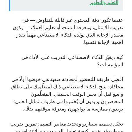
التعلم والتطوير
عندما تكون دقة المحتوى غير قابلة للتفاوض — في
تدريب الامتثال، ومعرفة المنتج، أو تعليم العملاء — يكون
مصدر الإجابة الذي يولده الذكاء الاصطناعي مهماً بقدر
أهمية الإجابة نفسها.
كيف يغيّر الذكاء الاصطناعي التدريب على الأداء في
المؤسسات؟
أفضل طريقة للتحضير لمحادثة صعبة هي خوضها أولًا في
محاكاة. يتيح الذكاء الاصطناعي ذلك لمتعلّميك على نطاق
واسع قبل أن يحين الوقت الحقيقي. المتعلّمون
المعاصرون يريدون أن يُختبروا في ظروف تماثل العمل:
يريدون ممارسة ما يواجهون ومعرفة موقفهم بدقّة.
تخيّل تصميم سيناريو وتحديد معايير التقييم: تمرين تدريب
مبيعات قد يقيس كيفية تعامل المندوب مع الاعتراضات