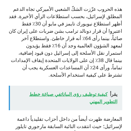
هذه الحروب عزّزت الشكّ الشعبي الأميركي تجاه الدعم
المطلق لإسرائيل، بحسب استطلاعات الرأي الأخيرة. فقد
أظهر استطلاع نيويورك تايمز في مايو أن 30٪ فقط
اعتبروا أن قرار دونالد ترامب بشن ضربات على إيران كان
صائباً، بينما رأى 64٪ أنه قرار خاطئ. واستطلاع آخر
لمعهد الشؤون العالمية وجد أن 16٪ فقط يؤيدون
استمرار نقل الأسلحة إلى إسرائيل دون قيود إضافية،
بينما قال 38٪ إن على الولايات المتحدة إيقاف الإمدادات
تماماً، ورأى 24٪ أن المساعدات العسكرية يجب أن
تشترط على كيفية استخدام الأسلحة.
يقرأ
كيفية توظيف رؤى البياناتفي صياغة خطط
التطوير المهني
المعارضة ظهرت أيضاً من داخل أحزاب تقليدياً داعمة
لإسرائيل؛ حيث انتقدت النائبة السابقة مارجوري تايلور