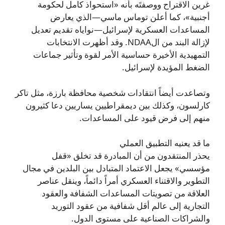
غرين الاقتراح ووصفتَه بأنه «استحواذ كامل لحكومة
أجنبية»، كما أعلن توماس ماسي—الذي يعارض
المساعدات العسكرية لإسرائيل—نواياه تقديم تعديل
لإزالة البند من الNDAA. وقد أظهرت الانتخابات
التمهيدية الأخيرة حساسية الأمر لقوة وتأثير جماعات
الضغط المؤيدة لإسرائيل.
وتصاعدت أيضاً انتقادات شخصية محافظة بارزة، مثل تاكر
كارلسون، وكذلك بين ديمقراطيين يساريين دعا كثيرون
منهم إلى فرض قيود على المساعدات.
ما قد يعنيه التطبيق العملي
يحذر المنتقدون من أن المبادرة قد تخلق «قفل
مؤسسي» يجعل الاعتماد المتبادل بين البلدين في مجال
التطوير والاقتناء العسكري أمراً دائماً، وينقل عناصر
العلاقة من تصويتات المساعدات الشفافة والعقود
التجارية إلى عالم أقل شفافية من عقود التوريد
والشراكات الصناعية على مستوى الدول.