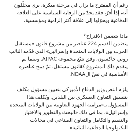
رغم أن المقترح ما يزال في مرحلة مبكرة، يرى محلّلون
أنه، إذا أقرّ، فقد يحدّ من الرقابة السياسية على العلاقة
الدفاعية ويحوّلها إلى علاقة أكثر إلزامية ومؤسسية.
ماذا يتضمن الاقتراح؟
يتضمن القسم 224 عناصر من مشروع قانون «مستقبل
الحرب بين الولايات المتحدة وإسرائيل» الذي قدّمه النائب
روني جاكسون، وفق تتبّع مجموعة AIPAC. وبينما لم
يتقدم ذلك المشروع كقانون مستقل، تمّ دمج عناصره
الأساسية في نصّ الNDAA.
يلزم النص وزير الدفاع الأميركي بتعيين مسؤول مكلف
بتنسيق التعاون العسكري بين البلدين. ويُكلف هذا
المسؤول بـ«مزامنة الجهود التعاونية بين الولايات المتحدة
وإسرائيل»، بما في ذلك «البحث والتطوير والاختبار
والتقييم والتكامل والتعاون الصناعي في مجالات
التكنولوجيا الدفاعية الثنائية».