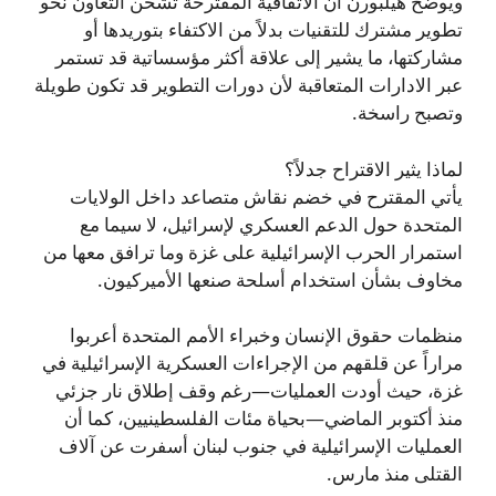
ويوضح هيلبورن أن الاتفاقية المقترحة تشحن التعاون نحو
تطوير مشترك للتقنيات بدلاً من الاكتفاء بتوريدها أو
مشاركتها، ما يشير إلى علاقة أكثر مؤسساتية قد تستمر
عبر الادارات المتعاقبة لأن دورات التطوير قد تكون طويلة
وتصبح راسخة.
لماذا يثير الاقتراح جدلاً؟
يأتي المقترح في خضم نقاش متصاعد داخل الولايات
المتحدة حول الدعم العسكري لإسرائيل، لا سيما مع
استمرار الحرب الإسرائيلية على غزة وما ترافق معها من
مخاوف بشأن استخدام أسلحة صنعها الأميركيون.
منظمات حقوق الإنسان وخبراء الأمم المتحدة أعربوا
مراراً عن قلقهم من الإجراءات العسكرية الإسرائيلية في
غزة، حيث أودت العمليات—رغم وقف إطلاق نار جزئي
منذ أكتوبر الماضي—بحياة مئات الفلسطينيين، كما أن
العمليات الإسرائيلية في جنوب لبنان أسفرت عن آلاف
القتلى منذ مارس.