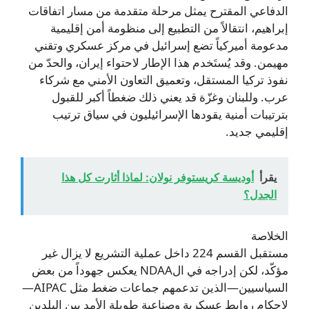
الدفاعي المقترح يمثل مرحلة متقدمة من مسار اتفاقات
إبراهيم، انتقالاً من التطبيع إلى منظومة أمن إقليمية
مدعومة أميركياً تضع إسرائيل في مركز عسكري وتقني
مهيمن. وقد يُستَخدم هذا الإطار لاحتواء إيران، والحدّ من
نفوذ تركيا المستقل، وتعميق التعاون الأمني مع شركاء
عرب. وللبنان وغزّة قد يعني ذلك ضغطاً أكبر للقبول
بترتيبات أمنية يقودها الإسرائيليون في سياق ترتيب
إقليمي جديد.
يقرأ
أوديسة كريستوفر نولان: لماذا أثارت كل هذا
الجدل؟
الخلاصة
مستقبل القسم 224 داخل عملية التشريع لا يزال غير
مؤكّد، لكن إدراجه في الNDAA يعكس جهوداً من بعض
السياسيين—الذين تدعمهم جماعات ضغط مثل AIPAC—
لإحكام روابط عسكرية وصناعية طويلة الأمد بين البلدين