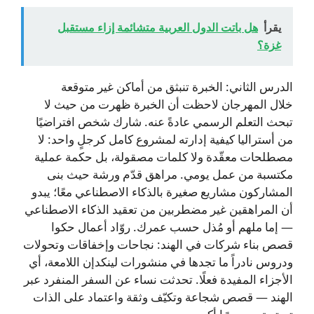
يقرأ
هل باتت الدول العربية متشائمة إزاء مستقبل
غزة؟
الدرس الثاني: الخبرة تنبثق من أماكن غير متوقعة
خلال المهرجان لاحظت أن الخبرة ظهرت من حيث لا
تبحث التعلم الرسمي عادةً عنه. شارك شخص افتراضيًا
من أستراليا كيفية إدارته لمشروع كامل كرجلٍ واحد: لا
مصطلحات معقّدة ولا كلمات مصقولة، بل حكمة عملية
مكتسبة من عمل يومي. مراهق قدّم ورشة حيث بنى
المشاركون مشاريع صغيرة بالذكاء الاصطناعي معًا؛ يبدو
أن المراهقين غير مضطربين من تعقيد الذكاء الاصطناعي
— إما ملهم أو مُذل حسب عمرك. روّاد أعمال حكوا
قصص بناء شركات في الهند: نجاحات وإخفاقات وتحولات
ودروس نادراً ما تجدها في منشورات لينكدإن اللامعة، أي
الأجزاء المفيدة فعلًا. تحدثت نساء عن السفر المنفرد عبر
الهند — قصص شجاعة وتكيّف وثقة واعتماد على الذات