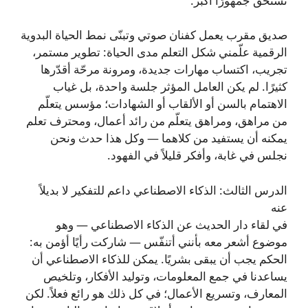
تستحق جمهورًا أكبر.
صديق مقرب يعمل كفنان صوتي وتبنّى نمط الحياة البدوية
الرقمية علّمني شكل التعلم مدى الحياة: تطوير مستمر،
تجريب، اكتساب مهارات جديدة، ومرونة مرحّة أقدّرها
كثيرًا. لم يكن العامل المؤثر جلسة واحدة، بل غياب
الاهتمام بالسن أو الألقاب أو الشهادات؛ مؤسس يتعلّم
من مراهق، ومراهق يتعلّم من رائد أعمال، ومحترف تعلم
يمكنه أن يستفيد من كلاهما — وكل هذا حدث ونحن
نجلس في غابة، وأفكر قليلاً في الفهود.
الدرس الثالث: الذكاء الاصطناعي داعم للتفكير لا بديلاً
عنه
في لقاء دار الحديث عن الذكاء الاصطناعي — وهو
موضوع أشعر معه بأنني أتنفّس — شاركت رأيًا أؤمن به:
الحكم يجب أن يبقى بشريًا. يمكن للذكاء الاصطناعي أن
يساعدنا في جمع المعلومات، وتوليد الأفكار، وتلخيص
المعارف، وتسريع الأعمال؛ في كل ذلك هو رائع فعلاً. لكن