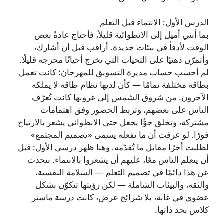
الدرس الأول: الانتماء قبل التعلم
بما أنني أميل إلى الانطوائية قليلاً، فأحتاج عادةً بعض
الوقت لأدفأ في بيئات جديدة. أراقب قبل أن أشارك،
وأتمرّن ذهنيًا على التحيات التي تخرج أحيانًا محرجة قليلًا.
لم أحسب حساب مديرة التسويق للمهرجان؛ كانت تعمل
بطاقة مختلفة تمامًا — كأن لديها نظام طاقة لا يملكه
الآخرون. من شروق الشمس إلى غروبها كانت تُعرّف
الناس على بعضهم، وتربط الحضور وفق اهتمامات
مشتركة، وتخلق جوًّا يجعل حتى الانطوائي يشعر بالارتياح
فورًا. لو عرفت أن ما تفعله يسمى «تصميم المجتمع»
لطلبت أجرًا مقابل ما تُقدّمه. وهنا ظهر درسي الأول: قبل
أن يتعلم الناس معًا، عليهم أن يشعروا بالانتماء. نتحدث
عن هذا دائمًا في تصميم التعلم — السلامة النفسية،
والثقة، والبيئات الشاملة — لكن رؤيتها تتكوّن بشكل
عضوي في غابة، بلا شرائح عرض، كانت درسة ماستر
كلاس بحد ذاتها.