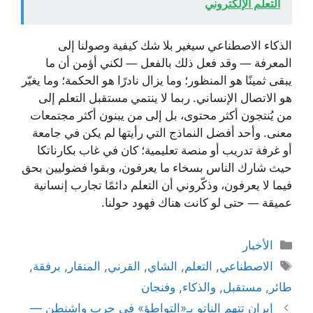
التعلم الإلكتروني
الذكاء الاصطناعي سيغير بلا شك كيفية وصولنا إلى
المعرفة — وقد فعل ذلك بالفعل — لكني أؤمن أن ما
يبقى ثمينًا هو المنظور؛ وما يزال نادرًا هو الحكمة؛ وما يغيّر
هو الاتصال الإنساني. ربما لا ينتمي مستقبل التعلم إلى
من يُنتجون أكثر محتوى، بل إلى من يبنون أكثر مجتمعات
معنى. وأحد أفضل النماذج التي رأيتها لم يكن في جامعة
أو غرفة تدريب أو منصة تعليمية؛ كان في غاب بكارناتكا
حيث شارك الناس بسخاء ما يعرفون، وبقوا فضوليين بحق
فيما لا يعرفون، وذكّروني أن التعلم دائمًا تجارب إنسانية
عميقة — حتى لو كانت هناك فهود حولنا.
التصنيفات
الأخبار
الوسوم
الاصطناعي
,
التعلم
,
الشاي
,
القرني
,
المنقار
,
برفقة
,
طائر
,
مستقبل
,
والذكاء
,
وفنجان
إيران تتهم الناتو بـ«التواطؤ» في حرب واشنطن —