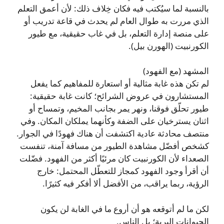
بالنسبة لما سيُكتب فيه فكان خِلاف ذلك: لأن أعمق التعلم
الذي مررت به طوال العام لم يحدث في قاعة تدريب أو
على منصة إدارة التعلم، بل في غاب حقيقية، مع طيور
الكورنبيت (الهورن بيل).
المشهد (مع الفهود)
لم تكن هذه غابة مثالية أو استعارة للمفاهيم كما يفعل
المستشارون في عروض الشرائح؛ كانت غابة حقيقية:
طيور تحلّق فوقنا، ونهر يمر بجانب المخيم، وتمساح أو
اثنان يسترخيان على الضفة وكأنهما يملكان المكان. وفي
منتصف محادثة عادية اكتشفت أن هناك فهودًا في الجوار.
كشخص أفضّل مشاهدة الطيور من مسافة آمنة، تنفست
الصعداء لأن الكورنبيت كان مرئيًا أكثر من الفهود. فضّلت
أن أقرأ وجود الفهود كمجاز للتعطّل المحتمل: خارج
الرؤية، ربما يراقب، من الأفضل ألا أفكر فيه كثيرًا.
لكن ما لم أتوقعه هو أن أروع ما في الغابة لن يكون
الحيوانات البرية؛ بل الناس.