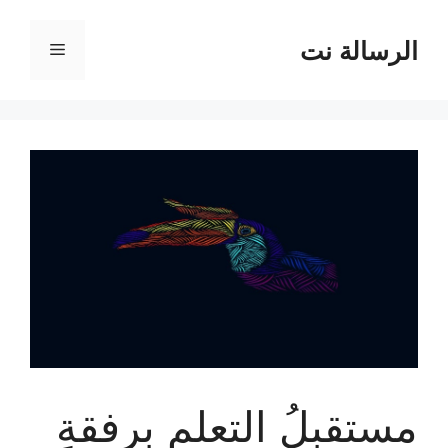
نتقل
لى
الرسالة نت
القائمة
لمحتوى
مستقبلُ التعلم برفقةِ