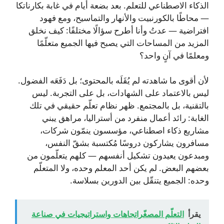
الذكاء الاصطناعي للتعلم. بعد بضعة أيام في غابة بكارناتكا
— محاطًا بالكورنبيت والأنهار والتماسيح، ومع فهود
افتراضية — عدتُ وأنا أطرح سؤالًا مختلفًا: كيف نخلق
المزيد من المساحات التي يصبح فيها الجميع متعلّمًا
ومعلمًا في آنٍ واحد؟
لأن أقوى ما شاهدته لم يُقَلَه بالمحتوى؛ بل دَفَعَه الفضول.
ليس بالاعتماد على الشهادات، بل على التجربة. ليس
بالتقنية، بل بالمجتمع. ظهر نظام تعلّم حقيقي في تلك
الغابة: رائد أعمال منفرد من أستراليا، مراهق يبني
مشاريع ذكاء اصطناعي، مؤسسون ينمّون شركات،
مسافرون يشاركون دروسًا مُكتسبة بشقّ النفس،
ومبدعون يعيدون تشكيل أنفسهم — كلهم يتعلّمون من
بعضهم البعض. لم يكن أحد المعلم وحده، ولا المتعلّم
وحده: الجميع يتنقّل بين الدورين بسلاسة.
يقرأ
التعلّم المصغّراتجاهات واستراتيجيات في صناعة