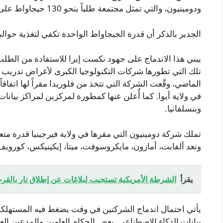
ودومينيون، والتي تمثل مجتمعة طلباً بنحو 130 جيجاواط على الكهرباء، وفقاً لما قاله التنفيذيون في الشركتين.
الجدير بالذكر أن قدرة الجيجاواط الواحدة تكفي لتغذية حوالي 750 ألف منز
يبني هذا الاندماج على جهود نكست إيرا للاستفادة من الطلب ا
تلك التي تطورها شركات التكنولوجيا الكبرى لأغراض تدريب و
الماضي، وقّعت الشركة التي تتخذ من فلوريدا مقراً لها اتفاق
في ولاية أيوا. كما أُعلن عنها كمطورة لمركزين لمراكز بيانا
وبنسلفانيا.
وتعد ألفابت، أمازون، مايكروسوفت، ميتا، إيكينيكس، كورويف وCyrusOne من بين عملائ
يقرأ
الشرطة الأمريكية تستجيب لبلاغات عن إطلاق نار بالقر
يأتي احتمال اندماج الشركتين في وقت يضغط فيه المستهلكون 
بيانات الذكاء الاصطناعي. بعض الحكام العامين والمدعين الع