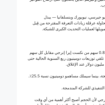
ب.
نيو جيرسي، نيويورك وبنسلفانيا — يبذل
ولة عرقلة زيادات التعرفة المقترحة من قِبل
يلها لعمليات التحديث الكبرى للشبكة.
سيحصل مساهمو دومينيون على نسبة تبادل ثابتة قدرها 0.8138 سهم من نكست إيرا إنرجي مقابل كل سهم
قي توزيعات دومينيون ربع السنوية الحالية حتى
تنفيذي للشركة المندمجة.
نرجي لأن الحجم أصبح أكثر أهمية من أي وقت