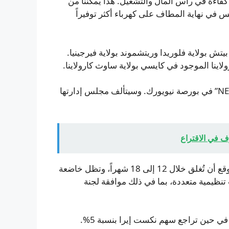
اءة في رأس المال والتشغيل. هذا يُمكّننا من
كس في نهاية المطاف على كهرباء أكثر توفيراً
ش بولاية فلوريدا وريتشموند بولاية فيرجينيا.
ينا الموجود في كايسي بولاية ساوث كارولاينا.
ستتداول الشركة تحت اسم نكست إيرا وتحت رمز السهم “NEE” في بورصة نيويورك. وسيتألف مجلس إدارتها
ف في الاقتراع
رغم موافقة مجلس إدارة الشركتين على الصفقة، فمن المتوقع أن تُغلق خلال 12 إلى 18 شهراً، وتظل خاضعة
نظيمية متعددة، بما في ذلك موافقة لجنة