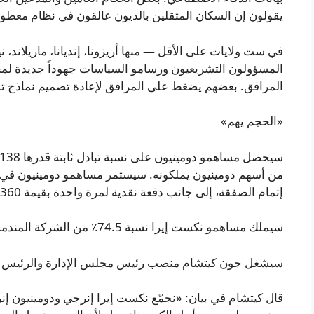
يقولون إن السكان المثقلين بالديون عالقون في نظام معطو
في ست ولايات على الأقل — منها أريزونا، إنديانا، ماريلاند، 
المسؤولون التشريعيون ورسامو السياسات جهوداً جديدة لمحا
المرافق. بعضهم يضغط على المرافق لإعادة تصميم نماذج تمو
«الحجم يهم»
من أسهم دومينيون يملكونه. سيستمر مساهمو دومينيون في تل
إتمام الصفقة، إلى جانب دفعة نقدية لمرة واحدة بقيمة 360 مليون دولار عند الإغلاق.
سيملك مساهمو نكست إيرا نسبة 74.5٪ من الشركة المندمجة، بينما سيملك مساهمو دومينيون نسبة 25.5٪.
سيشغل جون كيتشام منصب رئيس مجلس الإدارة والرئيس ال
قال كيتشام في بيان: «نجمّع نكست إيرا إنرجي ودومينيون إ