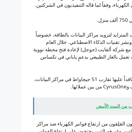
ل.
لمتزايد لتزويد مراكز البيانات بالطاقة، خصوصاً
نشر تقنيات الذكاء الاصطناعي. خلال العام
اً مع شركة ألفابت (جوجل) لإعادة فتح محطة نووية
ت تعمل بالغاز الطبيعي بدعمٍ ياباني في تكساس
تملك شركة دومينيون التي مقرها في ولاية فيرجينيا قدرة متعاقداً عليها تقارب 51 جيجاواط في مراكز البيانات،
ها.
ب من البيت الأبيض
القلِقون من ارتفاع فواتير الكهرباء ضد مراكز
امين وغيرهم الذين يحتجون على ارتفاع الفواتير