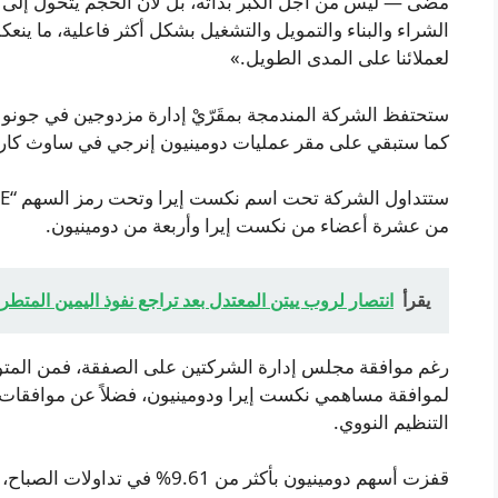
مضى — ليس من أجل الكبر بذاته، بل لأن الحجم يتحول إلى كف
الشراء والبناء والتمويل والتشغيل بشكل أكثر فاعلية، ما ينع
لعملائنا على المدى الطويل.»
ستحتفظ الشركة المندمجة بمقَرّيْ إدارة مزدوجين في جونو بيت
كما ستبقي على مقر عمليات دومينيون إنرجي في ساوث كارولا
من عشرة أعضاء من نكست إيرا وأربعة من دومينيون.
يقرأ
انتصار لروب ييتن المعتدل بعد تراجع نفوذ اليمين المتطر
لموافقة مساهمي نكست إيرا ودومينيون، فضلاً عن موافقات ت
التنظيم النووي.
قفزت أسهم دومينيون بأكثر من 9.61% في تداولات الصباح، في حين تراجع سهم نكست إيرا بنسبة 5%.