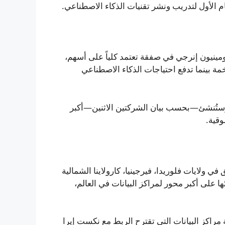
ام الأول لتدريب ونشر تقنيات الذكاء الاصطناعي.
ينيون إنرجي في صفقة تعتمد كلياً على أسهم،
شركة طاقة ضخمة بينما تدفع احتياجات الذكاء الاصطناعي
، وستُنشئ—بحسب بيان الشركتين الاثنين—أكبر
وقية.
حساب عملاء مرافق في ولايات فلوريدا، فيرجينيا، كارولاينا الشمالية
ها على أكبر محور لمراكز البيانات في العالم،
ة مراكز البيانات التي تقترح الربط مع نكست إيرا