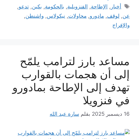
الوسوم
أخبار
,
الإطاحة
,
الفنزويلية
,
بالحكومة
,
بكين
,
تدعو
,
عن
,
لوقف
,
مادورو
,
محاولات
,
نيكولاس
,
واشنطن
,
والإفراج
مساعد بارز لترامب يلمّح
إلى أن هجمات بالقوارب
تهدف إلى الإطاحة بمادورو
في فنزويلا
16 ديسمبر 2025
بقلم
سارة عبد الله