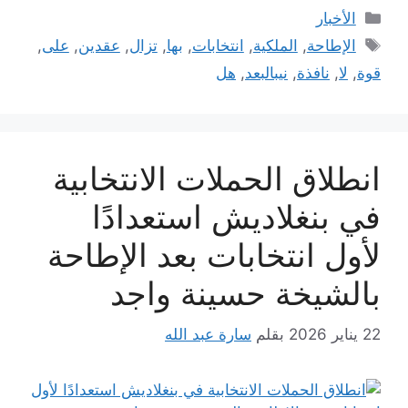
التصنيفات
الأخبار
الوسوم
الإطاحة
,
الملكية
,
انتخابات
,
بها
,
تزال
,
عقدين
,
على
,
قوة
,
لا
,
نافذة
,
نيبالبعد
,
هل
انطلاق الحملات الانتخابية
في بنغلاديش استعدادًا
لأول انتخابات بعد الإطاحة
بالشيخة حسينة واجد
22 يناير 2026
بقلم
سارة عبد الله