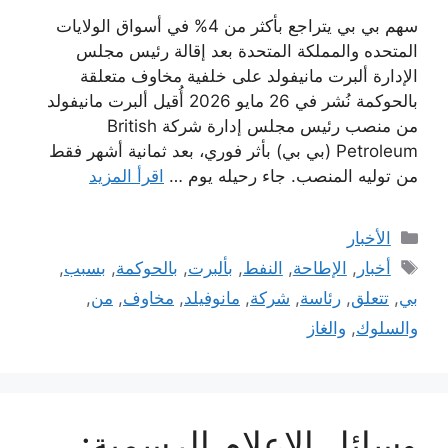
سهم بي بي يتراجع بأكثر من 4% في أسواق الولايات
المتحده والمملكة المتحدة بعد إقالة رئيس مجلس
الإدارة ألبرت مانيفولد على خلفية مخاوف متعلقة
بالحوكمة نُشر في 26 مايو 2026 أُقيل ألبرت مانيفولد
من منصب رئيس مجلس إدارة شركة British
Petroleum (بي بي) بأثر فوري، بعد ثمانية أشهر فقط
من توليه المنصب. جاء رحيله يوم …
اقرأ المزيد
التصنيفات
الأخبار
الوسوم
أخبار
,
الإطاحة
,
النفط
,
بألبرت
,
بالحوكمة
,
بسبب
,
بي
,
تتعلق
,
رئاسة
,
شركة
,
مانوفيلد
,
مخاوف
,
من
,
والسلوك
,
والغاز
وسائل الإعلام الرسمية: