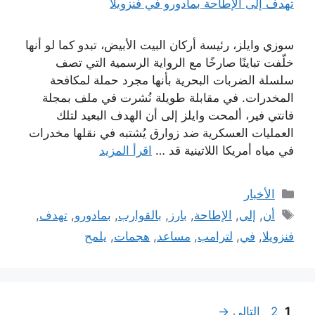
سوزي وايلز، رئيسة أركان البيت الأبيض، تبدو كما لو أنها
خلّفت تباينًا صارخًا مع الرواية الرسمية التي تصف
سلسلة الضربات البحرية بأنها مجرد حملة لمكافحة
المخدرات. في مقابلة طويلة نُشرت في ملف بمجلة
فانتي فير، ألمحت وايلز إلى أن الهدف البعيد لتلك
العمليات العسكرية ضد زوارق يُشتبه في نقلها مخدرات
في مياه أمريكا اللاتينية قد …
اقرأ المزيد
التصنيفات
الأخبار
الوسوم
أن
,
إلى
,
الإطاحة
,
بارز
,
بالقوارب
,
بمادورو
,
تهدف
,
فنزويلا
,
في
,
لترامب
,
مساعد
,
هجمات
,
يلمح
Page
Page
1
2
التالي
→