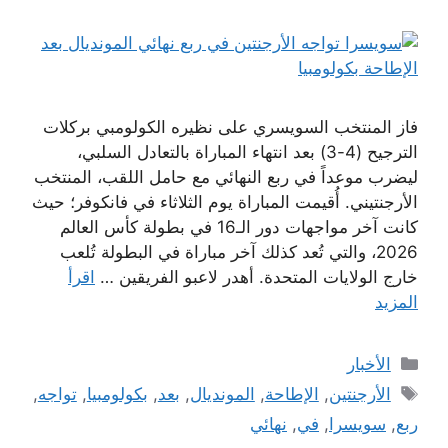
فاز المنتخب السويسري على نظيره الكولومبي بركلات
الترجيح (4-3) بعد انتهاء المباراة بالتعادل السلبي،
ليضرب موعداً في ربع النهائي مع حامل اللقب، المنتخب
الأرجنتيني. أُقيمت المباراة يوم الثلاثاء في فانكوفر؛ حيث
كانت آخر مواجهات دور الـ16 في بطولة كأس العالم
2026، والتي تُعد كذلك آخر مباراة في البطولة تُلعب
خارج الولايات المتحدة. أهدر لاعبو الفريقين …
اقرأ
المزيد
التصنيفات
الأخبار
الوسوم
الأرجنتين
,
الإطاحة
,
المونديال
,
بعد
,
بكولومبيا
,
تواجه
,
ربع
,
سويسرا
,
في
,
نهائي