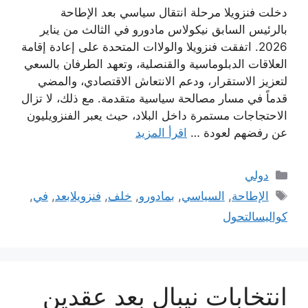
دخلت فنزويلا مرحلة انتقال سياسي بعد الإطاحة
بالرئيس السابق نيكولاس مادورو في الثالث من يناير
2026. اتفقت فنزويلا والولاات المتحدة على إعادة إقامة
العلاقات الدبلوماسية والقنصلية، وتعهد الطرفان بالسعي
لتعزيز الاستقرار، ودعم الانتعاش الاقتصادي، والمضي
قدماً في مسار مصالحة سياسية متقدمة. مع ذلك، لا تزال
الاحتجاجات مستمرة داخل البلاد، حيث يعبر الفنزويليون
عن رفضهم لعودة …
اقرأ المزيد
التصنيفات
دولي
الوسوم
الإطاحة
,
السياسي
,
بمادورو
,
خلف
,
فنزويلابعد
,
في
,
كواليسالتحول
انتخابات نيبال بعد عقدين