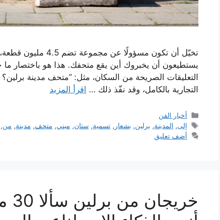
تخيّل أن تكون مسؤولًا ع
يستطيعون أن يخبروك أين يقع متحفك. هذا هو باختصار ما
التعليقات الصريحة من السكان، مثل: “متحف مدينة برلين؟ أين
التجارية بالكامل، وقد نفّذ ذلك …
اقرأ المزيد
التصنيفات
أخبار الفن
الوسوم
إلى
,
المدينة
,
برلين
,
بشعار
,
تسمية
,
ستان
,
مبني
,
متحف
,
مدينة
,
من
,
أضف تعليق
خريج