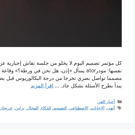
كل مؤتمر تصميم اليوم لا يخلو من جلسة نقاش إجبارية عن 
نفسها: مودرator يسأل «إذن، هل نحن في ورطة؟»
مصمما تواصل بصري تخرجا من درجة البكالوريوس قبل بضع
يبدآ بطرح الأسئلة بشكل جاد. …
اقرأ المزيد
التصنيفات
أخبار الفن
الوسوم
أنهى
,
الإجابات
,
الاصطناعي
,
التصميم
,
الذكاء
,
المجال
,
برلين
,
خريجان