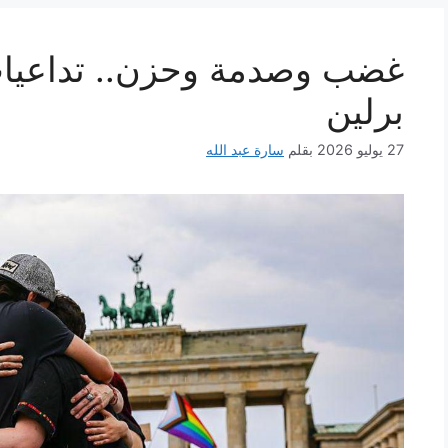
غضب وصدمة وحزن.. تداعيات
برلين
27 يوليو 2026
بقلم
سارة عبد الله