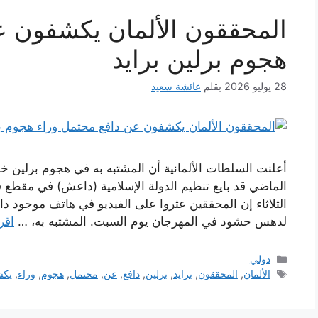
المحققون الألمان يكشفون ع
هجوم برلين برايد
28 يوليو 2026
بقلم
عائشة سعيد
أعلنت السلطات الألمانية أن المشتبه به في هجوم برلين خلا
الماضي قد بايع تنظيم الدولة الإسلامية (داعش) في مقطع ف
الثلاثاء إن المحققين عثروا على الفيديو في هاتف موجود د
لدهس حشود في المهرجان يوم السبت. المشتبه به، …
اقر
التصنيفات
دولي
الوسوم
الألمان
,
المحققون
,
برايد
,
برلين
,
دافع
,
عن
,
محتمل
,
هجوم
,
وراء
,
يكش