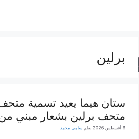
برلين
حث
ستان هيما يعيد تسمية متحف 
متحف برلين بشعار مبني من ا
6 أغسطس 2026
بقلم
سامي محمد