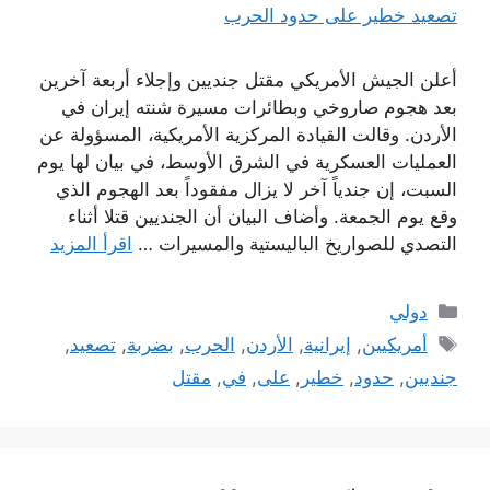
أعلن الجيش الأمريكي مقتل جنديين وإجلاء أربعة آخرين
بعد هجوم صاروخي وبطائرات مسيرة شنته إيران في
الأردن. وقالت القيادة المركزية الأمريكية، المسؤولة عن
العمليات العسكرية في الشرق الأوسط، في بيان لها يوم
السبت، إن جندياً آخر لا يزال مفقوداً بعد الهجوم الذي
وقع يوم الجمعة. وأضاف البيان أن الجنديين قتلا أثناء
التصدي للصواريخ الباليستية والمسيرات …
اقرأ المزيد
التصنيفات
دولي
الوسوم
أمريكيين
,
إيرانية
,
الأردن
,
الحرب
,
بضربة
,
تصعيد
,
جنديين
,
حدود
,
خطير
,
على
,
في
,
مقتل