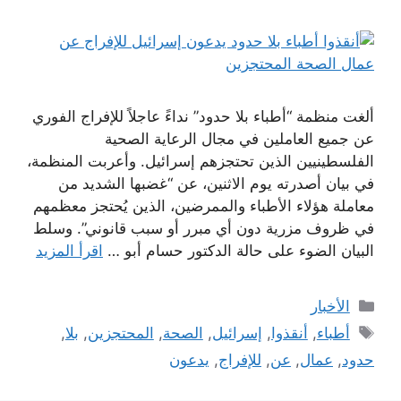
ألغت منظمة “أطباء بلا حدود” نداءً عاجلاً للإفراج الفوري
عن جميع العاملين في مجال الرعاية الصحية
الفلسطينيين الذين تحتجزهم إسرائيل. وأعربت المنظمة،
في بيان أصدرته يوم الاثنين، عن “غضبها الشديد من
معاملة هؤلاء الأطباء والممرضين، الذين يُحتجز معظمهم
في ظروف مزرية دون أي مبرر أو سبب قانوني”. وسلط
البيان الضوء على حالة الدكتور حسام أبو …
اقرأ المزيد
التصنيفات
الأخبار
الوسوم
أطباء
,
أنقذوا
,
إسرائيل
,
الصحة
,
المحتجزين
,
بلا
,
حدود
,
عمال
,
عن
,
للإفراج
,
يدعون