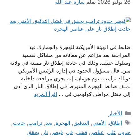
26 يوليو 2026
بقلم
سارة عبد الله
ضابط في الهيئة الأمريكية للهجرة والجمارك قيد
المراجعة بعد مزاعم عن معاناته من مشاكل نفسية
وسلوك عنيف، وذلك في حادثة إطلاق نار مميتة في ولاية
مين. قال مسؤول الحدود في إدارة الرئيس الأمريكي
دونالد ترامب، توم هومان، إنه يجري مراجعة داخلية
لملف ضابط الهجرة المتورط في إطلاق النار الذي أدى
إلى مقتل مواطن كولومبي في …
اقرأ المزيد
التصنيفات
الأخبار
الوسوم
إطلاق
,
الأمني
,
التدقيق
,
الهجرة
,
بعد
,
ترامب
,
حادث
,
حدود
,
على
,
عناصر
,
فشل
,
في
,
قيصر
,
نار
,
يحقق