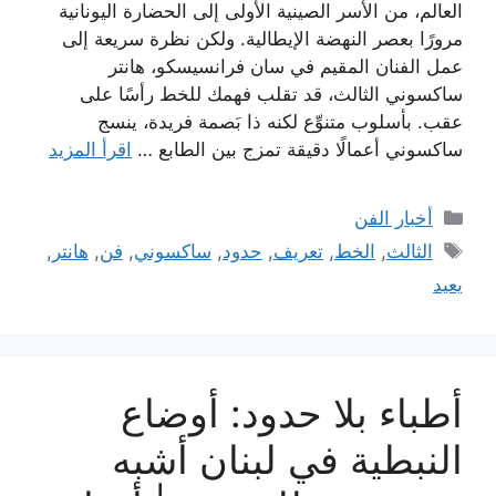
العالم، من الأسر الصينية الأولى إلى الحضارة اليونانية
مرورًا بعصر النهضة الإيطالية. ولكن نظرة سريعة إلى
عمل الفنان المقيم في سان فرانسيسكو، هانتر
ساكسوني الثالث، قد تقلب فهمك للخط رأسًا على
عقب. بأسلوب متنوِّع لكنه ذا بَصمة فريدة، ينسج
ساكسوني أعمالًا دقيقة تمزج بين الطابع …
اقرأ المزيد
التصنيفات
أخبار الفن
الوسوم
الثالث
,
الخط
,
تعريف
,
حدود
,
ساكسوني
,
فن
,
هانتر
,
يعيد
أطباء بلا حدود: أوضاع
النبطية في لبنان أشبه