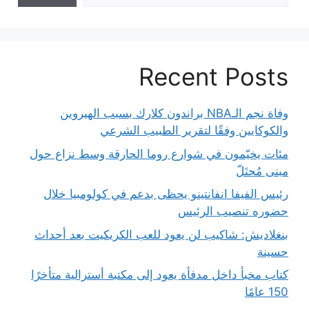
Recent Posts
وفاة نجم الـNBA براندون كلارك بسبب الهيروين
والكوكايين وفقًا لتقرير الطبيب الشرعي
مئات يخيّمون في شوارع روما الحارقة وسط نزاع حول
مبنى مُحتَلّ
رئيس الفيفا انفانتينو يحظى بدعم في كولومبيا خلال
حضوره تنصيب الرئيس
بنغلاديش: شاكيب لن يعود للعب الكريكيت بعد أحداث
حسينة
كتاب مخبأ داخل مدفأة يعود إلى مكتبة أسترالية متأخرًا
150 عامًا