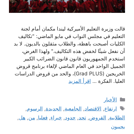
قالت وزيرة التعليم الأميركية ليندا مكمان أمام لجنة
التعليم في مجلس النواب في مايو الماضي: "تكاليف
الكليات أصبحت باهظة، والطلاب مثقلون بالديون. لا بد
أن نفعل شيئًا لخفض هذه التكاليف." ولهذا الغرض،
استخدم الجمهوريون قانون قانون الضرائب الكبير
الجميل الواحد في العام الماضي لإلغاء برنامج قروض
الخريجين (Grad PLUS)، والحد من قروض الدراسات
العليا. الفكرة …
اقرأ المزيد
التصنيفات
الأخبار
الوسوم
ارتفاع
,
الاقتصاد
,
الجامعية
,
الجديدة
,
الرسوم
,
الطلابية
,
القروض
,
تحد
,
حدود
,
خبراء
,
فعليا
,
من
,
هل
,
يجيبون