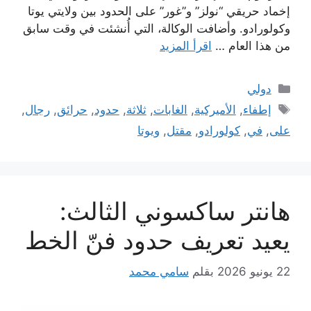
إخماد حريقي “نولز” و”غور” على الحدود بين ولايتي يوتا
وكولورادو. وأضافت الوكالة، التي أُنشئت في وقت سابق
من هذا العام …
اقرأ المزيد
التصنيفات
دولي
الوسوم
إطفاء
,
الأميركية
,
الغابات
,
ثلاثة
,
حدود
,
حرائق
,
رجال
,
على
,
في
,
كولورادو
,
مقتل
,
ويوتا
هانتر ساكسوني الثالث:
يعيد تعريف حدود فنّ الخط
22 يونيو 2026
بقلم
سامي محمد