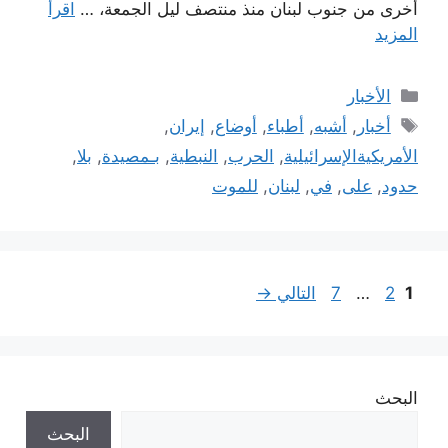
أخرى من جنوب لبنان منذ منتصف ليل الجمعة، …
اقرأ
المزيد
التصنيفات
الأخبار
الوسوم
أخبار
,
أشبه
,
أطباء
,
أوضاع
,
إيران
,
الأمريكيةالإسرائيلية
,
الحرب
,
النبطية
,
بـمصيدة
,
بلا
,
حدود
,
على
,
في
,
لبنان
,
للموت
Page
Page
Page
1
2
…
7
التالي
→
البحث
البحث