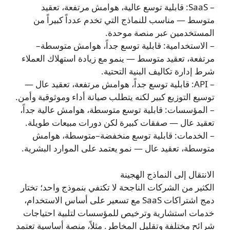
– SaaS: قابلية توسع عالية، هوامش مرتفعة، تعقيد
متوسط — مناسب للنماذج التي تخدم عدداً كبيراً من
المستخدمين عبر منصة موحدة.
– الاستخدامية: قابلية توسع جداً، هوامش متوسطة–
مرتفعة، تعقيد متوسط — ينمو مع زيادة استهلاك العملاء
شرط إدارة تكاليف البنية التحتية.
– API: قابلية توسع جداً، هوامش مرتفعة، تعقيد عال —
توسيع التوزيع كبير لكنه يتطلب صيانة أداء وموثوقية وأمن.
– المؤسسات: قابلية توسع متوسطة، هوامش عالية جداً،
تعقيد عال — صفقات كبيرة لكن دورات مبيعات طويلة.
– الخدمات: قابلية توسع منخفضة–متوسطة، هوامش
متوسطة، تعقيد عال — نمو يعتمد على الموارد البشرية.
الانتقال إلى النماذج الهجينة
الكثير من الشركات الناجحة لا تكتفي بنموذج واحد؛ تختار
دمج اشتراكات SaaS مع تسعير على أساس الاستخدام،
خدمات استشارية وترخيص للمؤسسات لتلبية احتياجات
شرائح مختلفة وتقليل المخاطر. مثلاً، منصة أساسية تعتمد