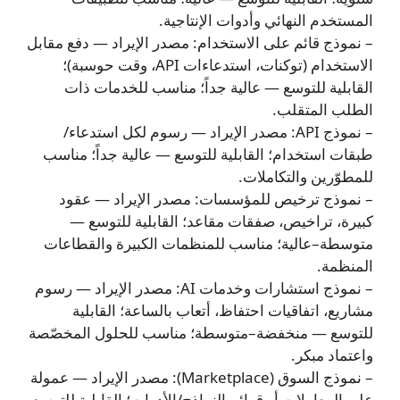
المستخدم النهائي وأدوات الإنتاجية.
– نموذج قائم على الاستخدام: مصدر الإيراد — دفع مقابل
الاستخدام (توكنات، استدعاءات API، وقت حوسبة)؛
القابلية للتوسع — عالية جداً؛ مناسب للخدمات ذات
الطلب المتقلب.
– نموذج API: مصدر الإيراد — رسوم لكل استدعاء/
طبقات استخدام؛ القابلية للتوسع — عالية جداً؛ مناسب
للمطوّرين والتكاملات.
– نموذج ترخيص للمؤسسات: مصدر الإيراد — عقود
كبيرة، تراخيص، صفقات مقاعد؛ القابلية للتوسع —
متوسطة–عالية؛ مناسب للمنظمات الكبيرة والقطاعات
المنظمة.
– نموذج استشارات وخدمات AI: مصدر الإيراد — رسوم
مشاريع، اتفاقيات احتفاظ، أتعاب بالساعة؛ القابلية
للتوسع — منخفضة–متوسطة؛ مناسب للحلول المخصّصة
واعتماد مبكر.
– نموذج السوق (Marketplace): مصدر الإيراد — عمولة
على المعاملات أو قوائم النماذج/الأدوات؛ القابلية للتوسع