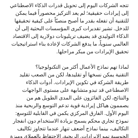
تتجه الشركات اليوم إلى تحويل قدرات الذكاء الاصطناعي
إلى إيرادات حقيقية؛ لم يعد التركيز محصوراً فيما يمكن
للتقنية أن تفعله بقدر ما أصبح منصبّاً على كيفية تحقيقها
للدخل. تشير تقديرات كبرى المؤسسات البحثية إلى أن
الذكاء التوليدي قد يضيف تريليونات دولارية إلى الاقتصاد
العالمي سنوياً، ما يدفع الشركات لإعادة بناء استراتيجيات
تحقيق الإيرادات من مبكر مراحلها.
لماذا تهم نماذج الأعمال أكثر من التكنولوجيا؟
التقنية يمكن نسخها أو تقليدها، لكن من الصعب تقليد
طريقة الشركة في تكوين الإيرادات. أدوات الذكاء
الاصطناعي قد تبدو متشابهة على مستوى الواجهات
والنتائج، لكن الفائزون على المدى الطويل هم من
يصممون هياكل إيرادية قوية تدعم التوسع والربحية منذ
اليوم الأول. الفارق المركزي يكمن في القابلية للتوسع:
نموذج تجاري محكم يسمح بزيادة الاستخدام دون انفجار
التكاليف، بينما نماذج أضعف تنهار عندما تتجاوز تكاليف
الحوسبة نمو الإيرادات. الربحية، الاحتفاظ بالعملاء، وميزة