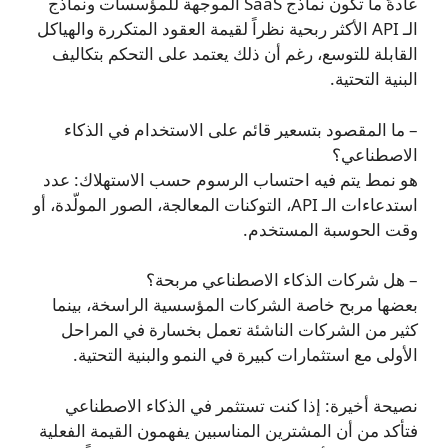
عادةً ما تكون نماذج SaaS الموجهة للمؤسسات ونماذج
الـ API الأكثر ربحية نظراً لقيمة العقود المتكررة والهياكل
القابلة للتوسع، رغم أن ذلك يعتمد على التحكم بتكاليف
البنية التحتية.
– ما المقصود بتسعير قائم على الاستخدام في الذكاء
الاصطناعي؟
هو نمط يتم فيه احتساب الرسوم حسب الاستهلاك: عدد
استدعاءات الـ API، التوكنات المعالجة، الصور المولّدة، أو
وقت الحوسبة المستخدم.
– هل شركات الذكاء الاصطناعي مربحة؟
بعضها مربح خاصة الشركات المؤسسية الراسخة، بينما
كثير من الشركات الناشئة تعمل بخسارة في المراحل
الأولى مع استثمارات كبيرة في النمو والبنية التحتية.
نصيحة أخيرة: إذا كنت تستثمر في الذكاء الاصطناعي
فتأكد من أن المشترين المناسبين يفهمون القيمة الفعلية