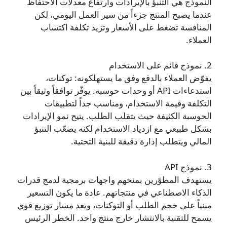
النموذج هي التنبؤ بالإيرادات وارتفاع معدلات الاحتفاظ
عندما يصبح المنتج جزءاً من سير العمل اليومي، لكن
المنافسة تضغط على الأسعار وتزيد تكلفة اكتساب
العملاء.
2. نموذج قائم على الاستخدام
يفوّض العملاء بالدفع وفق ما يستهلكونه: توكنات،
استدعاءات API أو وحدات حوسبة. يوفّر توافقاً وثيقاً بين
التكلفة وقيمة الاستخدام، ومناسب جداً لتطبيقات
الحوسبة الكثيفة حيث يتقلب الطلب. يتيح نمو الإيرادات
بشكل طبيعي مع ازدياد الاستخدام لكنه يصعّب التنبؤ
المالي ويتطلب إدارة دقيقة للبنية التحتية.
3. نموذج API
يستهدف المطوّرين بمنحهم واجهات برمجية لدمج قدرات
الذكاء الاصطناعي في منتجاتهم. عادة ما يكون التسعير
مبنياً على حجم الطلب أو التوكنات، ويعد مسار توزيع قوي
يسمح للتقنية بالانتشار خارج منتج واحد. الخطر الرئيس