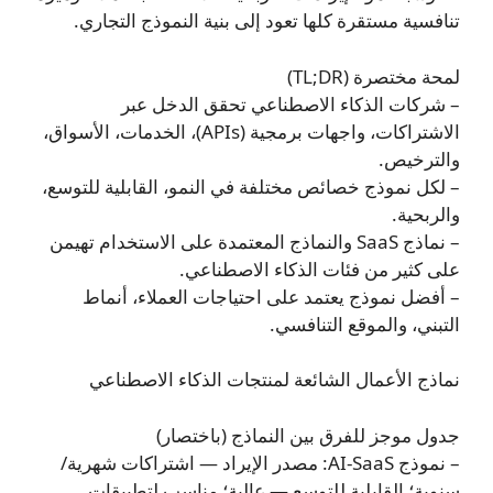
تنافسية مستقرة كلها تعود إلى بنية النموذج التجاري.
لمحة مختصرة (TL;DR)
– شركات الذكاء الاصطناعي تحقق الدخل عبر
الاشتراكات، واجهات برمجية (APIs)، الخدمات، الأسواق،
والترخيص.
– لكل نموذج خصائص مختلفة في النمو، القابلية للتوسع،
والربحية.
– نماذج SaaS والنماذج المعتمدة على الاستخدام تهيمن
على كثير من فئات الذكاء الاصطناعي.
– أفضل نموذج يعتمد على احتياجات العملاء، أنماط
التبني، والموقع التنافسي.
نماذج الأعمال الشائعة لمنتجات الذكاء الاصطناعي
جدول موجز للفرق بين النماذج (باختصار)
– نموذج AI-SaaS: مصدر الإيراد — اشتراكات شهرية/
سنوية؛ القابلية للتوسع — عالية؛ مناسب لتطبيقات