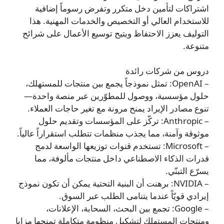
اشتراكات لتأمين دخل متكرر وتفرض رسوماً إضافية
للاستخدام العالي أو التخصيص والخدمات المهنية. هذا
التوليف يعزز الاحتفاظ ويتيح توسيع الأعمال على شرائح
متنوعة.
دروس من شركات رائدة
– OpenAI: تمثل نموذجاً يجمع بين منتجات للمستهلك،
حلول مؤسسية، ووصول للمطوّرين عبر منصة واحدة—
تنوع مصادر الإيراد يمنح مرونة مع تغير حاجات العملاء.
– Anthropic: تركّز على المؤسسات وتقديم حلول
موثوقة وآمنة، مما يجذب منظمات تتطلب استقراراً عالياً.
– Microsoft: تستخدم قنوات توزيعها الواسعة لدمج
قدرات الذكاء الاصطناعي داخل منتجات مألوفة، مما
يسرّع التبنّي.
– NVIDIA: برهنت أن البنية التحتية يمكن أن تكون نموذج
إيرادي قويّاً عندما يتنامى الطلب عبر السوق.
– Google: تجمع بين البحث، السحابة، الإعلانات،
ومنتجات المستهلك لتشكيل منظومة متكاملة تمنحها مزايا