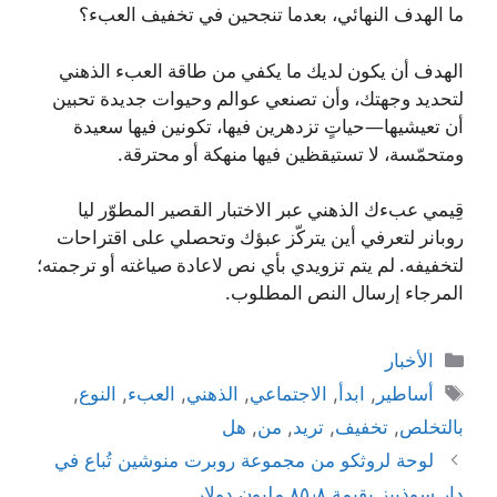
ما الهدف النهائي، بعدما تنجحين في تخفيف العبء؟
الهدف أن يكون لديك ما يكفي من طاقة العبء الذهني
لتحديد وجهتك، وأن تصنعي عوالم وحيوات جديدة تحبين
أن تعيشيها—حياتٍ تزدهرين فيها، تكونين فيها سعيدة
ومتحمّسة، لا تستيقظين فيها منهكة أو محترقة.
قِيمي عبءك الذهني عبر الاختبار القصير المطوّر ليا
روبانر لتعرفي أين يتركّز عبؤك وتحصلي على اقتراحات
لتخفيفه. لم يتم تزويدي بأي نص لاعادة صياغته أو ترجمته؛
المرجاء إرسال النص المطلوب.
التصنيفات
الأخبار
الوسوم
أساطير
,
ابدأ
,
الاجتماعي
,
الذهني
,
العبء
,
النوع
,
بالتخلص
,
تخفيف
,
تريد
,
من
,
هل
لوحة لروثكو من مجموعة روبرت منوشين تُباع في
دار سوذبيز بقيمة ٨٥٫٨ مليون دولار