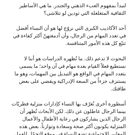
لنبدأ بمفهوم العبء الذهني والجندر. ما هي الأساطير
الثقافية المتغلغلة التي تودين لو تتلاشى؟
أحد الأكاذيب الكبرى التي نروّج لها هو أن النساء أفضل
في تعدد المهام من الرجال، وأن أدمغتهنّ أكثر كفاءة في
تتبّع كل هذه الأمور المتنافسة.
البحوث لا تدعم ذلك. ما تُظهره الدراسات هو أننا لا
نستطيع فعلاً القيام بعدة مهام في آن واحد؛ ما يسمى
بتعدد المهام في الواقع هو التبديل بين المهمات، وهو ما
يستنزف جزءاً من السعة الإدراكية ويقضي على بعض
طاقتك.
أسطورة أخرى نُعرّف بها النساء كإدارات منزلية فطريّات
بينما الرجال عاطلون عن ذلك. لكن الأبحاث تُظهر أن
الرجال الذين يشاركون في رعاية الأطفال والأعمال
المنزلية يكونون أكثر صحة وسعادة وتوازناً. بعض هذه
المعايير الاجتماعية تضع النساء في موقع التحمّل للعمل