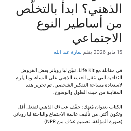
الذهني؟ ابدأ بالتخلّص
من أساطير النوع
الاجتماعي
15 مايو 2026
بقلم
سارة عبد الله
في مقابلة مع Life Kit، تبيّن ليا روبانر بعض الفروض
الثقافية التي تثقل العبء الذهني على النساء، وما يلزم
لاستعادة مساحة التفكير الشخصي. تم تحرير هذه
المقابلة من حيث الطول والوضوح.
الكتاب بعنوان مُنهَك: خفّف عبءَك الذهني لتفعل أقل
وتكون أكثر، من تأليف عالمة الاجتماع والباحثة ليا روبانر.
(صورة المؤلفة، تصميم غلاف من NPR)