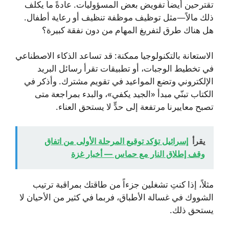
تقترحين أيضاً تفويض بعض المسؤوليات. عادةً ما يكلف
ذلك مالاً—مثل توظيف موظفة تنظيف أو رعاية أطفال.
هل هناك طرق لتفريغ المهام من دون نفقة كبيرة؟
الاستعانة بالتكنولوجيا ممكنة: قد تساعد الذكاء الاصطناعي
في تخطيط الوجبات، أو تطبيقات تقرأ رسائل البريد
الإلكتروني وتضع المواعيد في تقويم مشترك. وأذكر في
الكتاب تبنّي مبدأ «الجيد يكفي»، والبدء بمراجعة متى
تصبح معاييرنا مرتفعة إلى حدٍّ لا يستحق العناء.
يقرأ
إسرائيل تؤكد توقيع المرحلة الأولى من اتفاق
وقف إطلاق النار مع حماس — أخبار غزة
مثلاً، إذا كنتِ تشغلين جزءاً من طاقتك بمراقبة ترتيب
الشووك في غسالة الأطباق، فربما في كثير من الأحيان لا
يستحق ذلك.