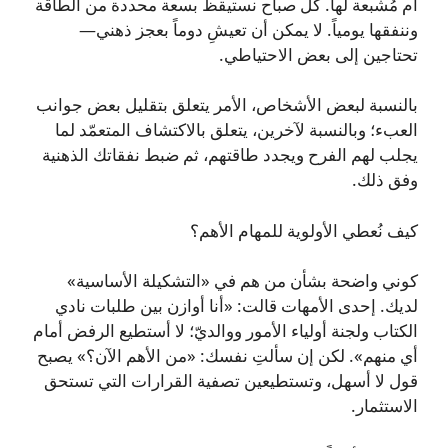
أم مُشبعة لها. كل صباح نستيقظ بسعة محددة من الطاقة
وننفقها يومياً. لا يمكن أن تعيشِ دوماً بعجز ذهني—
تحتاجين إلى بعض الاحتياطي.
بالنسبة لبعض الأشخاص، الأمر يتعلق بتقليل بعض جوانب
العبء؛ وبالنسبة لآخرين، يتعلق بالاكتشاف المتعمّد لما
يجلب لهم الفرح ويجدد طاقتهم، ثم ضبط نفقاتك الذهنية
وفق ذلك.
كيف نُعطي الأولوية للمهام الأهم؟
كوني واضحة بشأن من هم في «التشكيلة الأساسية»
لديك. إحدى الأمهات قالت: «أنا أوازن بين طلبات نادي
الكتاب ولجنة أولياء الأمور ووالديّ؛ لا أستطيع الرفض أمام
أي منهم». لكن إن سألتِ نفسك: «من الأهم الآن؟» يصبح
قول لا أسهل، وتستطيعين تصفية القرارات التي تستحق
الاستثمار.