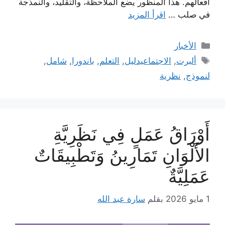
أفعالهم. هذا المنظور يضع الملاحظة، والتقليد، والنمذجة
في صلب …
اقرأ المزيد
التصنيفات
الأخبار
الوسوم
ألبرت
,
الاجتماعيدليل
,
التعلم
,
باندورا
,
شامل
,
لنموذج
,
نظرية
أَوْرَاقُ عَمَلٍ فِي نَظَرِيَّةِ
الأَلْوَانِ تَمَارِينُ وَتَطْبِيقَاتٌ
عَمَلِيَّةٌ
1 مايو 2026
بقلم
سارة عبد الله