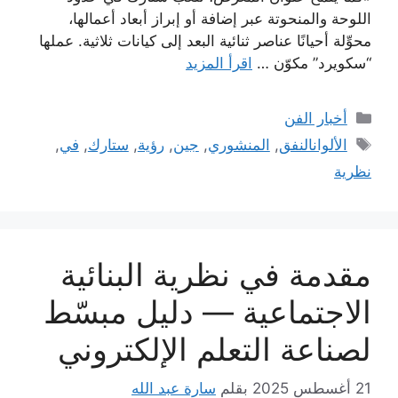
اللوحة والمنحوتة عبر إضافة أو إبراز أبعاد أعمالها،
محوِّلة أحيانًا عناصر ثنائية البعد إلى كيانات ثلاثية. عملها
“سكويرد” مكوّن …
اقرأ المزيد
التصنيفات
أخبار الفن
الوسوم
الألوانالنفق
,
المنشوري
,
جين
,
رؤية
,
ستارك
,
في
,
نظرية
مقدمة في نظرية البنائية
الاجتماعية — دليل مبسّط
لصناعة التعلم الإلكتروني
21 أغسطس 2025
بقلم
سارة عبد الله