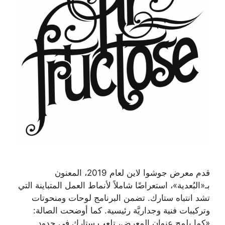
قدم معرض جوشوا لاين لعام 2019، المعنون
بـ«البُعدية»، استعراضًا شاملاً لأنماط العمل المتباينة التي
تشد انتباه ستارك. تضمن البرنامج لوحات ومنحوتات
وتركيبات فنية وجداريَّة رئيسية. كما أوضحت الصالة:
«كما يلمح عنوان المعرض، تلعب ستارك في حدود