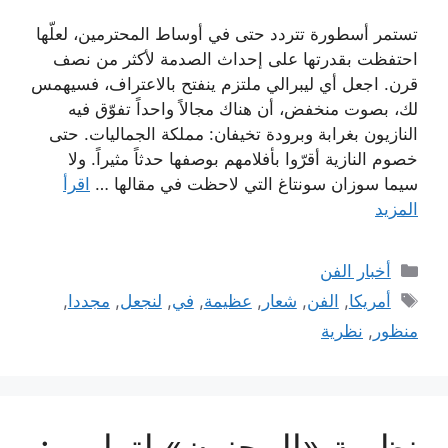
تستمر أسطورة تتردد حتى في أوساط المحترمين، لعلّها
احتفظت بقدرتها على إحداث الصدمة لأكثر من نصف
قرن. اجعل أي ليبرالي ملتزم ينفتح بالاعتراف، فسيهمس
لك، بصوت منخفض، أن هناك مجالاً واحداً تفوّق فيه
النازيون بغرابة وبرودة تخيفان: مملكة الجماليات. حتى
خصوم النازية أقرّوا بأفلامهم بوصفها حدثاً مثيراً. ولا
سيما سوزان سونتاغ التي لاحظت في مقالها …
اقرأ
المزيد
التصنيفات
أخبار الفن
الوسوم
أمريكا
,
الفن
,
شعار
,
عظيمة
,
في
,
لنجعل
,
مجددا
,
منظور
,
نظرية
نظرية «المجنون» لترامب: