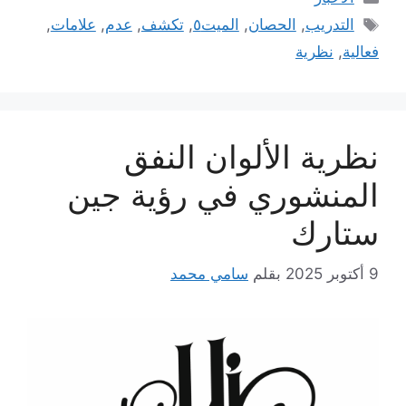
الوسوم
التدريب
,
الحصان
,
الميت٥
,
تكشف
,
عدم
,
علامات
,
فعالية
,
نظرية
نظرية الألوان النفق
المنشوري في رؤية جين
ستارك
9 أكتوبر 2025
بقلم
سامي محمد