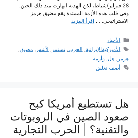
28 فبراير/شباط، لكن الهدنة انهارت منذ ذلك الحين.
وفي قلب هذه الأزمة الممتدة يقع مضيق هرمز
الاستراتيجي. …
اقرأ المزيد
التصنيفات
الأخبار
الوسوم
الأميركيةالإيرانية
,
الحرب
,
تستمر
,
لأشهر
,
مضيق
,
هرمز
,
هل
,
وأزمة
أضف تعليق
هل تستطيع أمريكا كبح
صعود الصين في الروبوتات
والتقنية؟ | الحرب التجارية