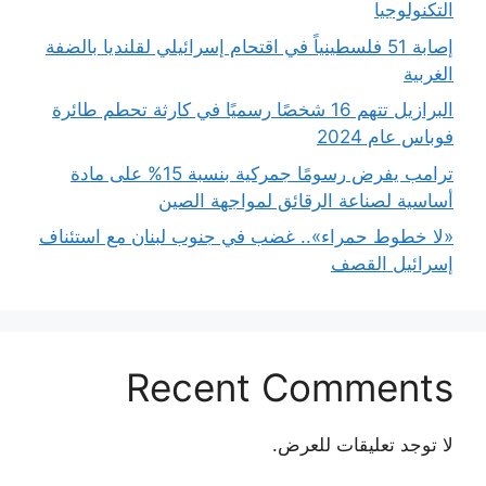
التكنولوجيا
إصابة 51 فلسطينياً في اقتحام إسرائيلي لقلنديا بالضفة
الغربية
البرازيل تتهم 16 شخصًا رسميًا في كارثة تحطم طائرة
فوباس عام 2024
ترامب يفرض رسومًا جمركية بنسبة 15% على مادة
أساسية لصناعة الرقائق لمواجهة الصين
«لا خطوط حمراء».. غضب في جنوب لبنان مع استئناف
إسرائيل القصف
Recent Comments
لا توجد تعليقات للعرض.