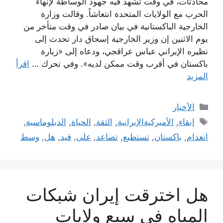
محادثات، في وقت تشهد فيه جهود الوساطة لإنهاء
الحرب مع الولايات المتحدة انتعاشاً. وقالت وزارة
الخارجية الباكستانية في بيان صادر في وقت متأخر من
يوم الاثنين إن وزير الخارجية إسحاق دار تحدث إلى
نظيره الإيراني عباس عراقجي، ودعاه إلى «زيارة
باكستان في أقرب وقت ممكن لديه». وفي تحرك …
اقرأ
المزيد
التصنيفات
الأخبار
الوسوم
إبقاء
,
الأميركيةالإيرانية
,
الثقة
,
الحياة
,
الدبلوماسية
,
انعدام
,
باكستان
,
تستطيع
,
تصاعد
,
على
,
قيد
,
هل
,
وسط
هل اخترقت إيران شبكات
المياه في سبع ولايات