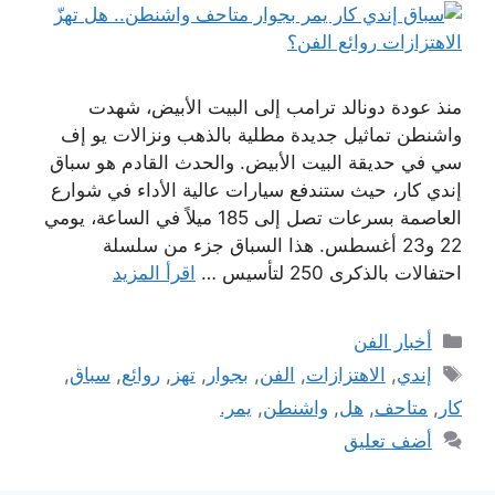
منذ عودة دونالد ترامب إلى البيت الأبيض، شهدت
واشنطن تماثيل جديدة مطلية بالذهب ونزالات يو إف
سي في حديقة البيت الأبيض. والحدث القادم هو سباق
إندي كار، حيث ستندفع سيارات عالية الأداء في شوارع
العاصمة بسرعات تصل إلى 185 ميلاً في الساعة، يومي
22 و23 أغسطس. هذا السباق جزء من سلسلة
احتفالات بالذكرى 250 لتأسيس …
اقرأ المزيد
التصنيفات
أخبار الفن
الوسوم
إندي
,
الاهتزازات
,
الفن
,
بجوار
,
تهز
,
روائع
,
سباق
,
كار
,
متاحف
,
هل
,
واشنطن
,
يمر.
أضف تعليق