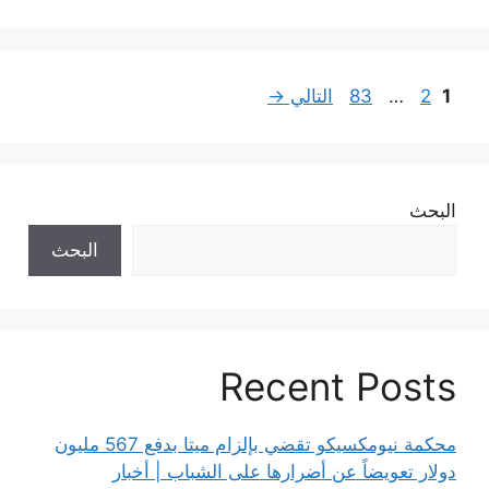
Page
Page
Page
1
2
…
83
التالي
→
البحث
البحث
Recent Posts
محكمة نيومكسيكو تقضي بإلزام ميتا بدفع 567 مليون
دولار تعويضاً عن أضرارها على الشباب | أخبار