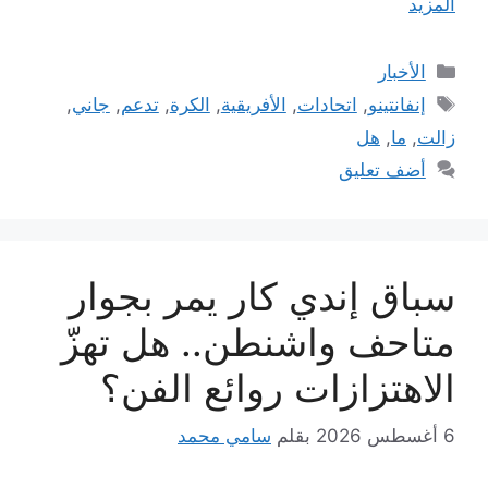
المزيد
التصنيفات
الأخبار
الوسوم
إنفانتينو
,
اتحادات
,
الأفريقية
,
الكرة
,
تدعم
,
جاني
,
زالت
,
ما
,
هل
أضف تعليق
سباق إندي كار يمر بجوار
متاحف واشنطن.. هل تهزّ
الاهتزازات روائع الفن؟
6 أغسطس 2026
بقلم
سامي محمد