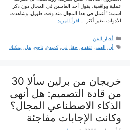
عملية وواقعية. يقول أحد العاملين في المجال دون ذكر
اسمه: “أعمل في هذا المجال منذ وقت طويل، وشاهدت
الأدوات تتغير أكثر …
اقرأ المزيد
التصنيفات
أخبار الفن
الوسوم
أن
,
العمر
,
تتقدم
,
حقا
,
في
,
كمبدع
,
ناجح
,
هل
,
يمكنك
خريجان من برلين سألا 30
من قادة التصميم: هل أنهى
الذكاء الاصطناعي المجال؟
وكانت الإجابات مفاجئة