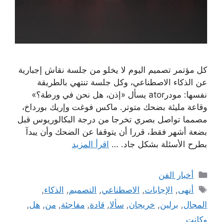
كل مؤتمر تصميم اليوم لا يخلو من جلسة نقاش إجبارية
عن الذكاء الاصطناعي، وكل جلسة تنتهي بالطريقة
نفسها: مودرator يسأل «إذن، هل نحن في ورطة؟»
وقاعة مليئة بضحك متوتر. ماكس فوغت وإريك بورداخ،
مصمما تواصل بصري تخرجا من درجة البكالوريوس قبل
بضعة أشهر فقط، قررا أن يتوقفا عن الضحك وأن يبدآ
بطرح الأسئلة بشكل جاد. …
اقرأ المزيد
التصنيفات
أخبار الفن
الوسوم
أنهى
,
الإجابات
,
الاصطناعي
,
التصميم
,
الذكاء
,
المجال
,
برلين
,
خريجان
,
سألا
,
قادة
,
مفاجئة
,
من
,
هل
,
وكانت