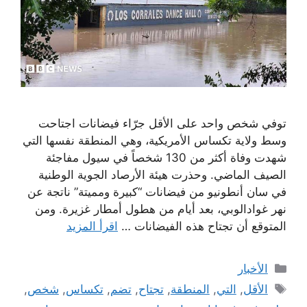
توفي شخص واحد على الأقل جرّاء فيضانات اجتاحت
وسط ولاية تكساس الأمريكية، وهي المنطقة نفسها التي
شهدت وفاة أكثر من 130 شخصاً في سيول مفاجئة
الصيف الماضي. وحذرت هيئة الأرصاد الجوية الوطنية
في سان أنطونيو من فيضانات “كبيرة ومميتة” ناتجة عن
نهر غوادالوبي، بعد أيام من هطول أمطار غزيرة. ومن
المتوقع أن تجتاح هذه الفيضانات …
اقرأ المزيد
التصنيفات
الأخبار
الوسوم
الأقل
,
التي
,
المنطقة
,
تجتاح
,
تضم
,
تكساس
,
شخص
,