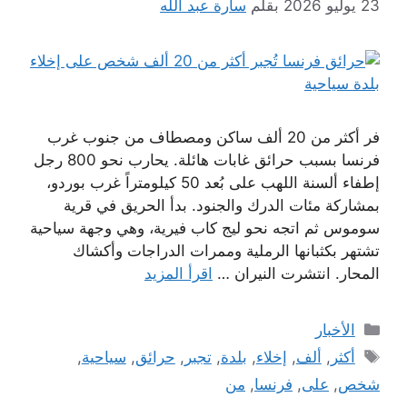
23 يوليو 2026
بقلم
سارة عبد الله
فر أكثر من 20 ألف ساكن ومصطاف من جنوب غرب
فرنسا بسبب حرائق غابات هائلة. يحارب نحو 800 رجل
إطفاء ألسنة اللهب على بُعد 50 كيلومتراً غرب بوردو،
بمشاركة مئات الدرك والجنود. بدأ الحريق في قرية
سوموس ثم اتجه نحو ليج كاب فيرية، وهي وجهة سياحية
تشتهر بكثبانها الرملية وممرات الدراجات وأكشاك
المحار. انتشرت النيران …
اقرأ المزيد
التصنيفات
الأخبار
الوسوم
أكثر
,
ألف
,
إخلاء
,
بلدة
,
تجبر
,
حرائق
,
سياحية
,
شخص
,
على
,
فرنسا
,
من