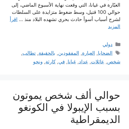
العبّارة في غيانا، التي وقعت نهاية الأسبوع الماضي، إلى
حوالي 100 قتيل، وسط ضغوط متزايدة على السلطات
لشرح أسباب أسوأ حادث بحري تشهده البلاد منذ …
اقرأ
المزيد
التصنيفات
دولي
الوسوم
الضحايا
,
العبارة
,
المفقودين
,
بالحقيقة
,
تطالب
,
شخص
,
عائلات
,
عداد
,
غيانا
,
في
,
كارثة
,
ونحو
حوالي ألف شخص يموتون
بسبب الإيبولا في الكونغو
الديمقراطية