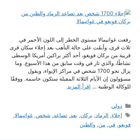
رفعت غواتيمالا مستوى الخطر إلى اللون الأحمر في
ثلاث قرى، وأبقَت على حالة التأهب بعد إجلاء سكان قرى
قريبة من بركان فويغو، أحد أكثر براكين أمريكا الوسطى
نشاطًا، والذي ثار في وقت سابق من هذا الأسبوع. وما
يزال نحو 1700 شخص في مراكز الإيواء، ويقول
مسؤولون إن الأيام الثلاثة المقبلة ستكون حاسمة. ووفقًا
للوكالة الوطنية …
اقرأ المزيد
التصنيفات
دولي
الوسوم
إجلاء
,
الرماد
,
بركان
,
بعد
,
تصاعد
,
شخص
,
غواتيمالا
,
فويغو
,
في
,
من
,
والطين