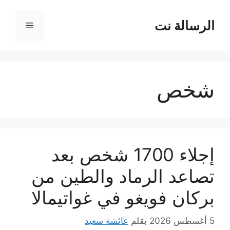
نتقل
لى
الرسالة نت
القائمة
لمحتوى
شخص
إجلاء 1700 شخص بعد
تصاعد الرماد والطين من
بركان فويغو في غواتيمالا
5 أغسطس 2026
بقلم
عائشة سعيد