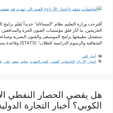
أقترحت وزارة التعليم نظام “المساءلة” جديداً يُقيّم برامج
الخريجين، ما أثار قلق مؤسسات الفنون الحرة والمدافعين عن
ستفشل بطبيعتها برامج الموسيقى والفنون البصرية وصناعة ا
الشفافية والرسوم الدراسية للطلاب” (STATS) وقاعدة مساءلة الدخل، يهدف إلى …
التصنيفات
أخبار الفن
الوسوم
اختبار
,
الأرباح
,
الجامعات
,
الفنون
,
الفيدراليتهديد
,
تعليم
,
تنتقد
,
على
,
ق
هل يقضي الحصار النفطي الأ
الكوبي؟ أخبار التجارة الدولية