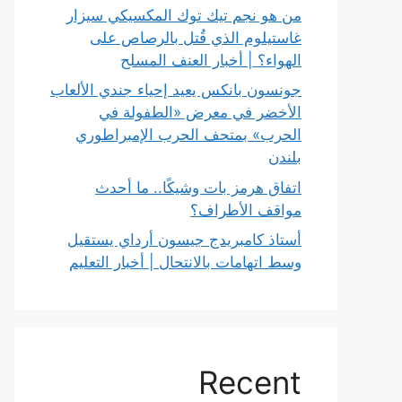
من هو نجم تيك توك المكسيكي سيزار
غاستيلوم الذي قُتل بالرصاص على
الهواء؟ | أخبار العنف المسلح
جونسون بانكس يعيد إحياء جندي الألعاب
الأخضر في معرض «الطفولة في
الحرب» بمتحف الحرب الإمبراطوري
بلندن
اتفاق هرمز بات وشيكًا.. ما أحدث
مواقف الأطراف؟
أستاذ كامبريدج جيسون أرداي يستقيل
وسط اتهامات بالانتحال | أخبار التعليم
Recent