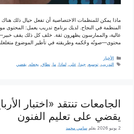
ماذا يمكن للمنظمات الاختصاصية أن تفعل حيال ذلك هناك 
المنظمة في النجاح. لديك برنامج تدريب يعمل: المحتوى موثو
عالية، والممارسون يظهرون ثقة. خلف كل ذلك يقف خبير
محتوى—صوتُه وحُكمه وطريقته في تأطير الموضوع متغلغلة
التصنيفات
الأخبار
الوسوم
التدريب
,
توسيع
,
جيدا
,
على
,
لماذا
,
ما
,
نطاق
,
يجعله
,
يقضي
الجامعات تنتقد «اختبار الأربا
يقضي على تعليم الفنون
2 يونيو 2026
بقلم
سامي محمد