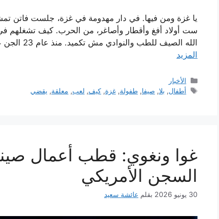
يا غزة ومن فيها. في دار مهدومة في غزة، جلست فاتن تمشي 
الله الصيف للطب والنوادي مش تكميد. منذ عام 23 الجن عَبِطَ قوم إسرا القَتِينا كلّ بيت ورووح حتى …
المزيد
التصنيفات
الأخبار
الوسوم
أطفال
,
بلا
,
صيفا
,
طفولة
,
غزة
,
كيف
,
لعب
,
معلقة
,
يقضي
السجن الأمريكي
30 يونيو 2026
بقلم
عائشة سعيد