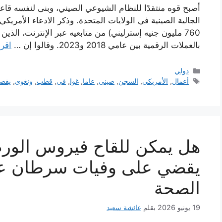
أصبح قوه منتقدًا للنظام الشيوعي الصيني، وبنى لنفسه قاعد
الجالية الصينية في الولايات المتحدة. وذكر الادعاء الأمريك
760 مليون جنيه إسترليني) من متابعيه عبر الإنترنت، ال
بالعملات الرقمية بين عامي 2018 و2023. وقالوا إن …
اقرأ
التصنيفات
دولي
الوسوم
أعمال
,
الأمريكي
,
السجن
,
صيني
,
عاما
,
غوا
,
في
,
قطب
,
ونغوي
,
يقض
هل يمكن للقاح فيروس الورم
يقضي على وفيات سرطان عنق
الصحة
19 يونيو 2026
بقلم
عائشة سعيد