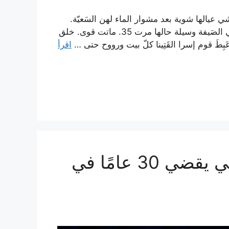
عيالها شوية بعد مشوار الماء لهن السَعيّة.
ست أولاد أفغ وأقطار وأصاغر، من الحرب. كيف تشغلهم في الصَيفة وسيلة حالها مرت 35. ماتت قوى. خلق
اقرأ
غوا ونغوي: قطب أعمال صيني يقضي 30 عامًا في