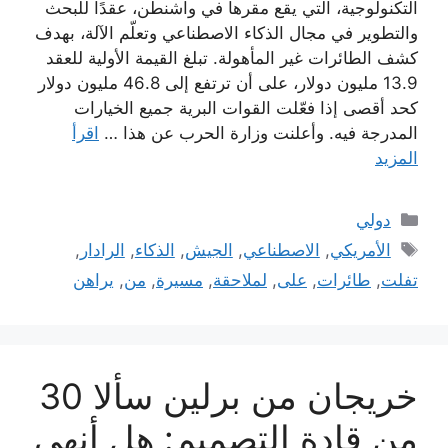
التكنولوجية، التي يقع مقرها في واشنطن، عقدًا للبحث
والتطوير في مجال الذكاء الاصطناعي وتعلّم الآلة، بهدف
كشف الطائرات غير المأهولة. تبلغ القيمة الأولية للعقد
13.9 مليون دولار، على أن ترتفع إلى 46.8 مليون دولار
كحد أقصى إذا فعّلت القوات البرية جميع الخيارات
المدرجة فيه. وأعلنت وزارة الحرب عن هذا …
اقرأ
المزيد
التصنيفات
دولي
الوسوم
الأمريكي
,
الاصطناعي
,
الجيش
,
الذكاء
,
الرادار
,
تفلت
,
طائرات
,
على
,
لملاحقة
,
مسيرة
,
من
,
يراهن
خريجان من برلين سألا 30
من قادة التصميم: هل أنهى