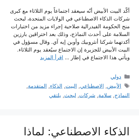
أكّد البيت الأبيض أنّه سيعقد اجتماعاً يوم الثلاثاء مع كبرى
شركات الذكاء الاصطناعي في الولايات المتحدة، لبحث
منح الحكومة الفيدرالية صلاحية إجراء مزيد من اختبارات
السلامة على أحدث النماذج، وذلك بعد اختراقين بارزين
أكدتهما شركتا أنثروبيك وأوبن إيه آي. وقال مسؤول في
البيت الأبيض للجزيرة إن الاجتماع سيُعقد يوم الثلاثاء.
ويأتي هذا الاجتماع في إطار …
اقرأ المزيد
التصنيفات
دولي
الوسوم
الأبيض
,
الاصطناعي
,
البيت
,
الذكاء
,
المتقدمة
,
النماذج
,
سلامة
,
شركات
,
لبحث
,
يلتقي
الذكاء الاصطناعي: لماذا