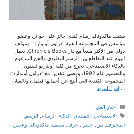
ستيف ماكدونالد رسام كندي حائز على جوائز، وعضو
مؤسس في المجموعة الفنية “دراون أونوارد”، ومؤلف
دولي من الأكثر مبيعاً مع دار Chronicle Books. يعمل
اليوم عند التقاطع بين الرسم التقليدي والفن المدعوم
بالذكاء الاصطناعي. تخرج من كلية أونتاريو للفنون
والتصميم عام 1992، وقضى عقدين مع “دراون أونوارد”،
المجموعة الكندية التي أُنتج عن أعمالها فيلمان وثائقيان
…
اقرأ المزيد
التصنيفات
أخبار الفن
الوسوم
الاصطناعي
,
التقليدي
,
الذكاء
,
الرسام
,
الرسم
,
المحترف
,
بين
,
جسرا
,
حرفة
,
ستيف
,
ماكدونالد
,
وعصر
,
يمد