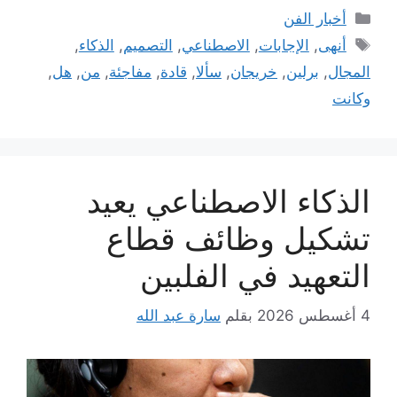
التصنيفات
أخبار الفن
الوسوم
أنهى
,
الإجابات
,
الاصطناعي
,
التصميم
,
الذكاء
,
المجال
,
برلين
,
خريجان
,
سألا
,
قادة
,
مفاجئة
,
من
,
هل
,
وكانت
الذكاء الاصطناعي يعيد
تشكيل وظائف قطاع
التعهيد في الفلبين
4 أغسطس 2026
بقلم
سارة عبد الله