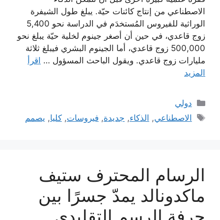
الاصطناعي من إنتاج كائنات حيّة. يبلغ طول الشيفرة
الوراثية للفيروس المُستخدَم في الدراسة نحو 5,400
زوج قاعدي، في حين أن أصغر جينوم لخلية حيّة يبلغ نحو
500,000 زوج قاعدي، أما الجينوم البشري فيبلغ ثلاثة
مليارات زوج قاعدي. ويقول الباحث المسؤول …
اقرأ
المزيد
التصنيفات
دولي
الوسوم
الاصطناعي
,
الذكاء
,
جديدة
,
فيروسات
,
كليا
,
يصمم
الرسام المحترف ستيف
ماكدونالد يمدّ جسرًا بين
حرفة الرسم التقليدي