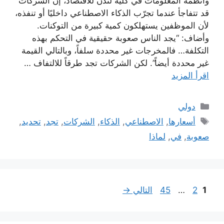
وأنظمة المعلومات في كلية لندن للاقتصاد، إن الشركات
قد تتفاجأ عندما تجرّب الذكاء الاصطناعي داخليًا أو تنفذه،
لأن الموظفين يستهلكون كمية كبيرة من التوكنات.
وأضاف: “يجد الناس صعوبة حقيقية في التحكم بهذه
التكلفة… فالمخرجات غير محددة سلفاً، وبالتالي القيمة
غير محددة أيضاً”. لكن الشركات تجد طرقاً للالتفاف …
اقرأ المزيد
التصنيفات
دولي
الوسوم
أسعارها
,
الاصطناعي
,
الذكاء
,
الشركات
,
تجد
,
تحديد
,
صعوبة
,
في
,
لماذا
Page
Page
Page
1
2
…
45
التالي
→